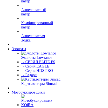
катер
-
Алюминиевый
катер
-
Комбинированный
катер
-
Алюминиевая
лодка
Эхолоты
Эхолоты Lowrance
- СЕРИЯ ELITE FS
- Серия EAGLE
- Серия HDS PRO
- Радары
Картплоттеры Simrad
Мотобуксировщики