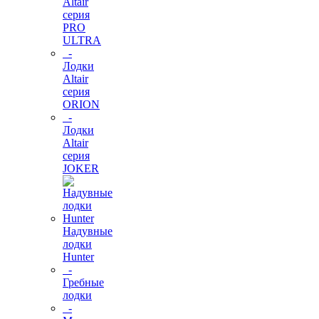
Altair
серия
PRO
ULTRA
-
Лодки
Altair
серия
ORION
-
Лодки
Altair
серия
JOKER
Надувные
лодки
Hunter
-
Гребные
лодки
-