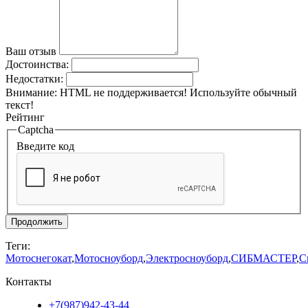
Ваш отзыв
Достоинства:
Недостатки:
Внимание:
HTML не поддерживается! Используйте обычный
текст!
Рейтинг
Captcha
Введите код
Продолжить
Теги:
Мотоснегокат
,
Мотосноуборд
,
Электросноуборд
,
СИБМАСТЕР
,
С
Контакты
+7(987)942-43-44