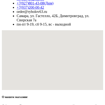
+7(927)801-43-08(Дим)
+7(937)200-00-42
order@rybolov63.ru
Самара, ул. Гастелло, 42Б, Димитровград, ул.
Свирская 7а
пн-пт 9-19, сб 9-15, вс - выходной
О нашем магазине