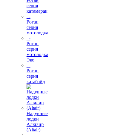
Ротан
серия
катамаран
-
Ротан
серия
мотолодка
-
Ротан
серия
мотолодка
Эко
-
Ротан
серия
катабайд
Надувные
лодки
Альтаир
(Altair)