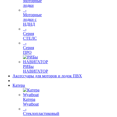
Моторные
лодки
-
Моторные
лодки с
НДНД
-
Серия
СТЕЛС
-
Серия
ПРО
РИБы
НАВИГАТОР
Аксессуары для моторов и лодок ПВХ
Катера
Катера
Wyatboat
-
Cтеклопластиковый