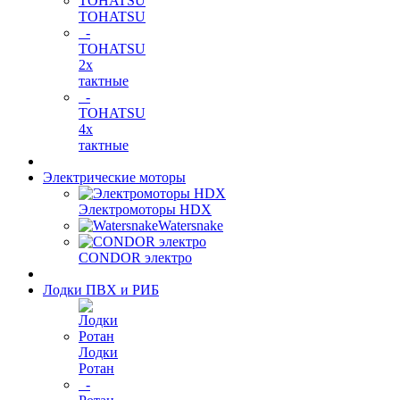
TOHATSU
-
TOHATSU
2х
тактные
-
TOHATSU
4х
тактные
Электрические моторы
Электромоторы HDX
Watersnake
CONDOR электро
Лодки ПВХ и РИБ
Лодки
Ротан
-