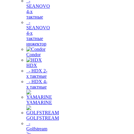
-
SEANOVO
4-х
тактные
-
SEANOVO
4-х
тактные
инжектор
Condor
HDX
- HDX 2-
х тактные
- HDX 4-
х тактные
YAMARINE
GOLFSTREAM
-
Golfstream