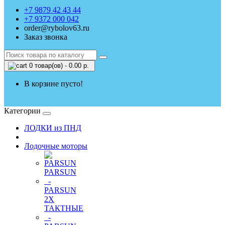
+7 9879 42 43 44
+7 9372 000 042
order@rybolov63.ru
Заказ звонка
0 товар(ов) - 0.00 р.
В корзине пусто!
Категории
ЛОДКИ из ПНД
Лодочные моторы
PARSUN
-
PARSUN
2Х
ТАКТНЫЕ
-