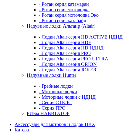
- Ротан серия катамаран
- Ротан серия мотолодка
- Ротан серия мотолодка Эко
- Ротан серия катабайд
Надувные лодки Альтаир (Altair)
- Лодки Altair серия HD ACTIVE НДНД
- Лодки Altair серия HDE
- Лодки Altair серия HD НДНД
- Лодки Altair серия PRO
- Лодки Altair серия PRO ULTRA
- Лодки Altair серия ORION
- Лодки Altair серия JOKER
Надувные лодки Hunter
- Гребные лодки
- Моторные лодки
- Моторные лодки с НДНД
- Серия СТЕЛС
- Серия ПРО
РИБы НАВИГАТОР
Аксессуары для моторов и лодок ПВХ
Катера