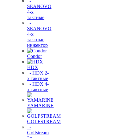
-
SEANOVO
4-х
тактные
-
SEANOVO
4-х
тактные
инжектор
Condor
HDX
- HDX 2-
х тактные
- HDX 4-
х тактные
YAMARINE
GOLFSTREAM
-
Golfstream