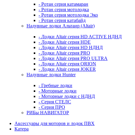
- Ротан серия катамаран
- Ротан серия мотолодка
- Ротан серия мотолодка Эко
- Ротан серия катабайд
Надувные лодки Альтаир (Altair)
- Лодки Altair серия HD ACTIVE НДНД
- Лодки Altair серия HDE
- Лодки Altair серия HD НДНД
- Лодки Altair серия PRO
- Лодки Altair серия PRO ULTRA
- Лодки Altair серия ORION
- Лодки Altair серия JOKER
Надувные лодки Hunter
- Гребные лодки
- Моторные лодки
- Моторные лодки с НДНД
- Серия СТЕЛС
- Серия ПРО
РИБы НАВИГАТОР
Аксессуары для моторов и лодок ПВХ
Катера