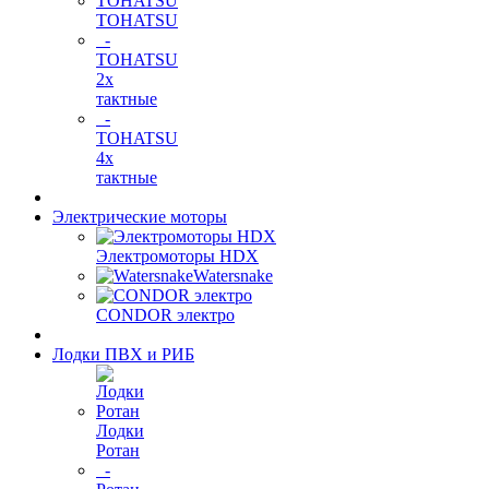
TOHATSU
-
TOHATSU
2х
тактные
-
TOHATSU
4х
тактные
Электрические моторы
Электромоторы HDX
Watersnake
CONDOR электро
Лодки ПВХ и РИБ
Лодки
Ротан
-