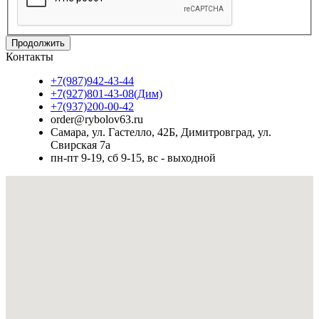
Продолжить
Контакты
+7(987)942-43-44
+7(927)801-43-08(Дим)
+7(937)200-00-42
order@rybolov63.ru
Самара, ул. Гастелло, 42Б, Димитровград, ул.
Свирская 7а
пн-пт 9-19, сб 9-15, вс - выходной