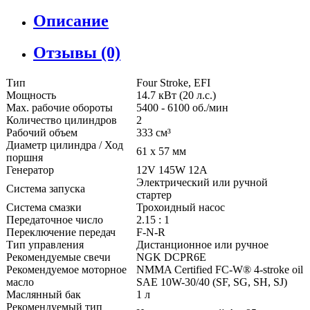
Описание
Отзывы (0)
Тип
Four Stroke, EFI
Мощность
14.7 кВт (20 л.с.)
Мах. рабочие обороты
5400 - 6100 об./мин
Количество цилиндров
2
Рабочий объем
333 см³
Диаметр цилиндра / Ход
61 x 57 мм
поршня
Генератор
12V 145W 12A
Электрический или ручной
Система запуска
стартер
Система смазки
Трохоидный насос
Передаточное число
2.15 : 1
Переключение передач
F-N-R
Тип управления
Дистанционное или ручное
Рекомендуемые свечи
NGK DCPR6E
Рекомендуемое моторное
NMMA Certified FC-W® 4-stroke oil
масло
SAE 10W-30/40 (SF, SG, SH, SJ)
Маслянный бак
1 л
Рекомендуемый тип