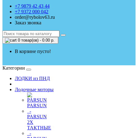
+7 9879 42 43 44
+7 9372 000 042
order@rybolov63.ru
Заказ звонка
0 товар(ов) - 0.00 р.
В корзине пусто!
Категории
ЛОДКИ из ПНД
Лодочные моторы
PARSUN
-
PARSUN
2Х
ТАКТНЫЕ
-