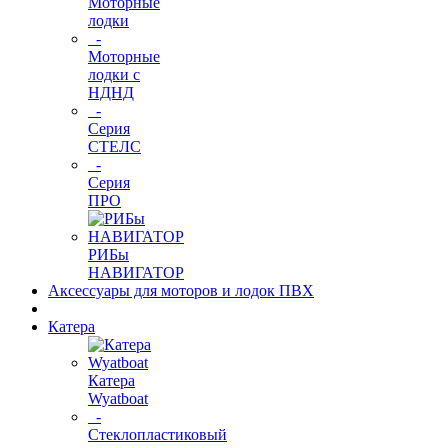
Моторные
лодки
-
Моторные
лодки с
НДНД
-
Серия
СТЕЛС
-
Серия
ПРО
РИБы
НАВИГАТОР
Аксессуары для моторов и лодок ПВХ
Катера
Катера
Wyatboat
-
Cтеклопластиковый