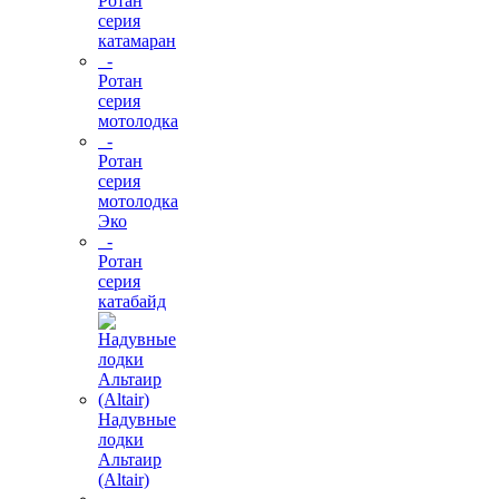
Ротан
серия
катамаран
-
Ротан
серия
мотолодка
-
Ротан
серия
мотолодка
Эко
-
Ротан
серия
катабайд
Надувные
лодки
Альтаир
(Altair)