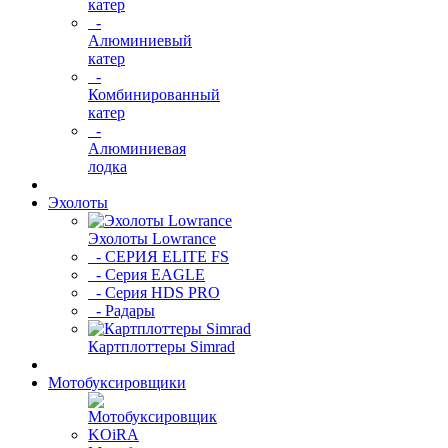
катер
-
Алюминиевый
катер
-
Комбинированный
катер
-
Алюминиевая
лодка
Эхолоты
Эхолоты Lowrance
- СЕРИЯ ELITE FS
- Серия EAGLE
- Серия HDS PRO
- Радары
Картплоттеры Simrad
Мотобуксировщики