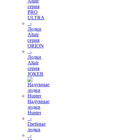
Altair
серия
PRO
ULTRA
-
Лодки
Altair
серия
ORION
-
Лодки
Altair
серия
JOKER
Надувные
лодки
Hunter
-
Гребные
лодки
-