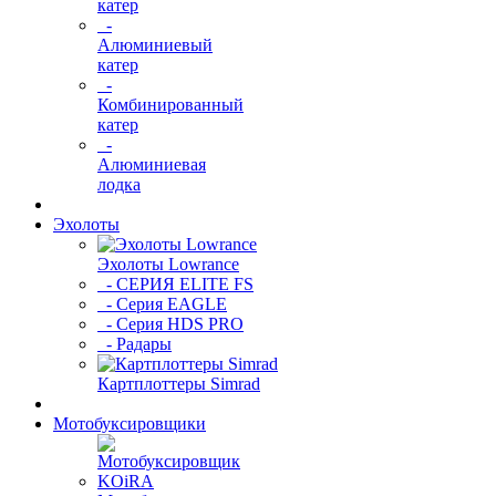
катер
-
Алюминиевый
катер
-
Комбинированный
катер
-
Алюминиевая
лодка
Эхолоты
Эхолоты Lowrance
- СЕРИЯ ELITE FS
- Серия EAGLE
- Серия HDS PRO
- Радары
Картплоттеры Simrad
Мотобуксировщики