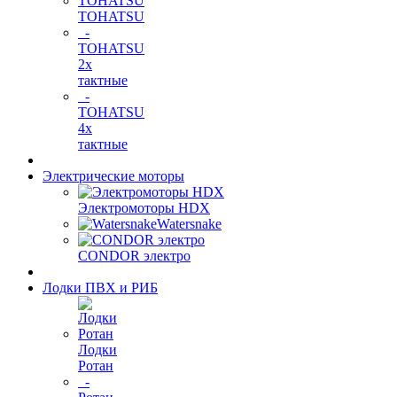
TOHATSU
-
TOHATSU
2х
тактные
-
TOHATSU
4х
тактные
Электрические моторы
Электромоторы HDX
Watersnake
CONDOR электро
Лодки ПВХ и РИБ
Лодки
Ротан
-