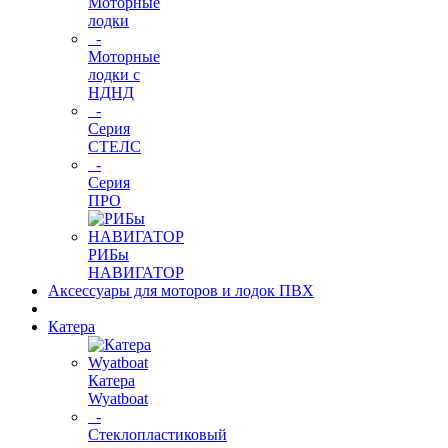
Моторные
лодки
-
Моторные
лодки с
НДНД
-
Серия
СТЕЛС
-
Серия
ПРО
РИБы
НАВИГАТОР
Аксессуары для моторов и лодок ПВХ
Катера
Катера
Wyatboat
-
Cтеклопластиковый