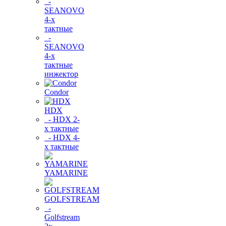
-
SEANOVO
4-х
тактные
-
SEANOVO
4-х
тактные
инжектор
Condor
HDX
- HDX 2-
х тактные
- HDX 4-
х тактные
YAMARINE
GOLFSTREAM
-
Golfstream