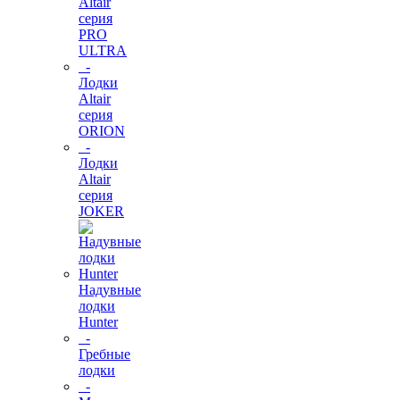
Altair
серия
PRO
ULTRA
-
Лодки
Altair
серия
ORION
-
Лодки
Altair
серия
JOKER
Надувные
лодки
Hunter
-
Гребные
лодки
-