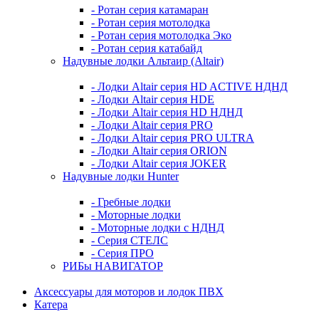
- Ротан серия катамаран
- Ротан серия мотолодка
- Ротан серия мотолодка Эко
- Ротан серия катабайд
Надувные лодки Альтаир (Altair)
- Лодки Altair серия HD ACTIVE НДНД
- Лодки Altair серия HDE
- Лодки Altair серия HD НДНД
- Лодки Altair серия PRO
- Лодки Altair серия PRO ULTRA
- Лодки Altair серия ORION
- Лодки Altair серия JOKER
Надувные лодки Hunter
- Гребные лодки
- Моторные лодки
- Моторные лодки с НДНД
- Серия СТЕЛС
- Серия ПРО
РИБы НАВИГАТОР
Аксессуары для моторов и лодок ПВХ
Катера