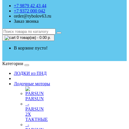
+7 9879 42 43 44
+7 9372 000 042
order@rybolov63.ru
Заказ звонка
0 товар(ов) - 0.00 р.
В корзине пусто!
Категории
ЛОДКИ из ПНД
Лодочные моторы
PARSUN
-
PARSUN
2Х
ТАКТНЫЕ
-