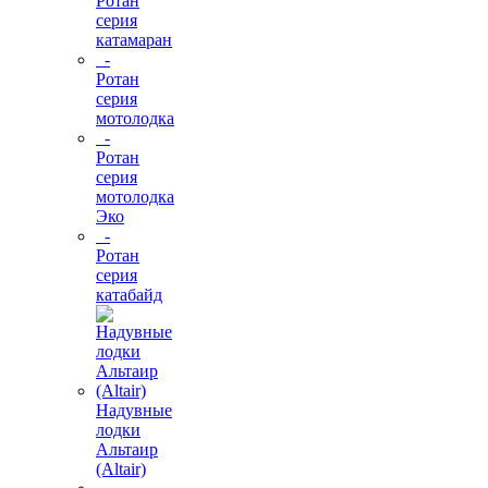
Ротан
серия
катамаран
-
Ротан
серия
мотолодка
-
Ротан
серия
мотолодка
Эко
-
Ротан
серия
катабайд
Надувные
лодки
Альтаир
(Altair)