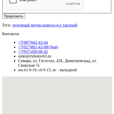
Продолжить
Теги:
лодочный мотор
,
seanova
,
4-х тактный
Контакты
+7(987)942-43-44
+7(927)801-43-08(Дим)
+7(937)200-00-42
order@rybolov63.ru
Самара, ул. Гастелло, 42Б, Димитровград, ул.
Свирская 7а
пн-пт 9-19, сб 9-15, вс - выходной