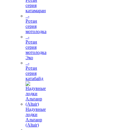
Ротан
серия
катамаран
-
Ротан
серия
мотолодка
-
Ротан
серия
мотолодка
Эко
-
Ротан
серия
катабайд
Надувные
лодки
Альтаир
(Altair)