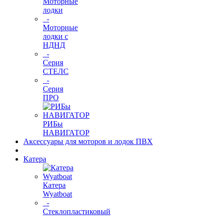
Моторные
лодки
-
Моторные
лодки с
НДНД
-
Серия
СТЕЛС
-
Серия
ПРО
РИБы
НАВИГАТОР
Аксессуары для моторов и лодок ПВХ
Катера
Катера
Wyatboat
-
Cтеклопластиковый