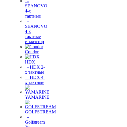
-
SEANOVO
4-х
тактные
-
SEANOVO
4-х
тактные
инжектор
Condor
HDX
- HDX 2-
х тактные
- HDX 4-
х тактные
YAMARINE
GOLFSTREAM
-
Golfstream