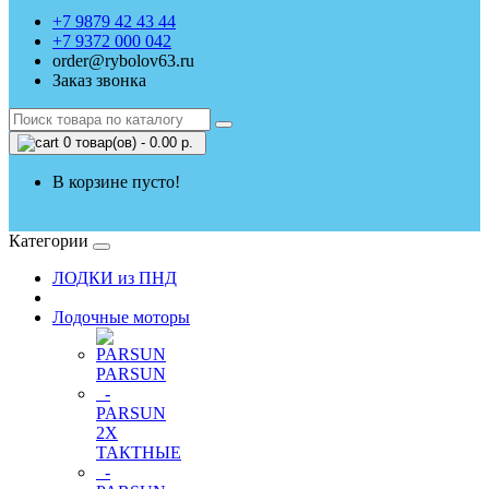
+7 9879 42 43 44
+7 9372 000 042
order@rybolov63.ru
Заказ звонка
0 товар(ов) - 0.00 р.
В корзине пусто!
Категории
ЛОДКИ из ПНД
Лодочные моторы
PARSUN
-
PARSUN
2Х
ТАКТНЫЕ
-