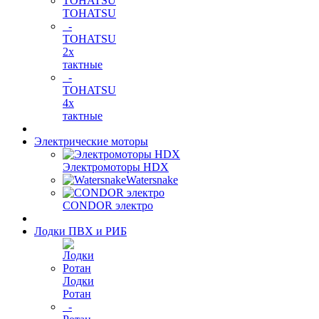
TOHATSU
-
TOHATSU
2х
тактные
-
TOHATSU
4х
тактные
Электрические моторы
Электромоторы HDX
Watersnake
CONDOR электро
Лодки ПВХ и РИБ
Лодки
Ротан
-