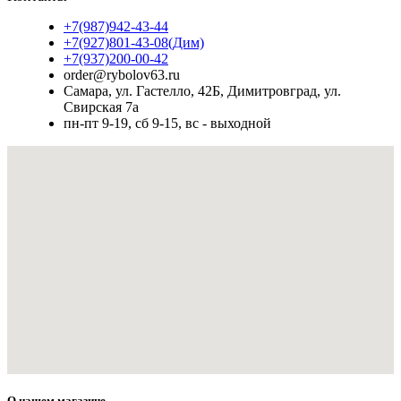
+7(987)942-43-44
+7(927)801-43-08(Дим)
+7(937)200-00-42
order@rybolov63.ru
Самара, ул. Гастелло, 42Б, Димитровград, ул.
Свирская 7а
пн-пт 9-19, сб 9-15, вс - выходной
О нашем магазине