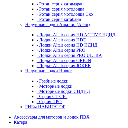
- Ротан серия катамаран
- Ротан серия мотолодка
- Ротан серия мотолодка Эко
- Ротан серия катабайд
Надувные лодки Альтаир (Altair)
- Лодки Altair серия HD ACTIVE НДНД
- Лодки Altair серия HDE
- Лодки Altair серия HD НДНД
- Лодки Altair серия PRO
- Лодки Altair серия PRO ULTRA
- Лодки Altair серия ORION
- Лодки Altair серия JOKER
Надувные лодки Hunter
- Гребные лодки
- Моторные лодки
- Моторные лодки с НДНД
- Серия СТЕЛС
- Серия ПРО
РИБы НАВИГАТОР
Аксессуары для моторов и лодок ПВХ
Катера