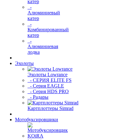
катер
-
Алюминиевый
катер
-
Комбинированный
катер
-
Алюминиевая
лодка
Эхолоты
Эхолоты Lowrance
- СЕРИЯ ELITE FS
- Серия EAGLE
- Серия HDS PRO
- Радары
Картплоттеры Simrad
Мотобуксировщики