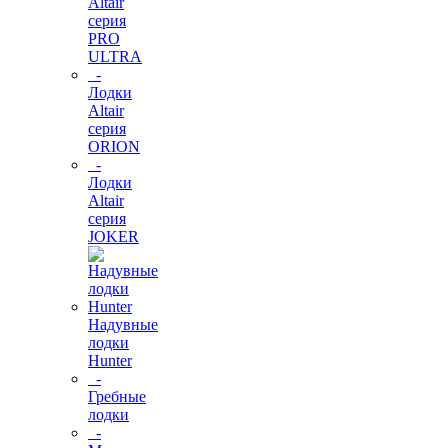
Altair
серия
PRO
ULTRA
-
Лодки
Altair
серия
ORION
-
Лодки
Altair
серия
JOKER
Надувные
лодки
Hunter
-
Гребные
лодки
-