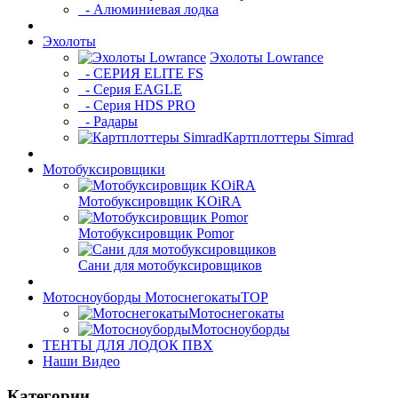
- Алюминиевая лодка
Эхолоты
Эхолоты Lowrance
- СЕРИЯ ELITE FS
- Серия EAGLE
- Серия HDS PRO
- Радары
Картплоттеры Simrad
Мотобуксировщики
Мотобуксировщик KOiRA
Мотобуксировщик Pomor
Сани для мотобуксировщиков
Мотосноуборды Мотоснегокаты
TOP
Мотоснегокаты
Мотосноуборды
ТЕНТЫ ДЛЯ ЛОДОК ПВХ
Наши Видео
Категории