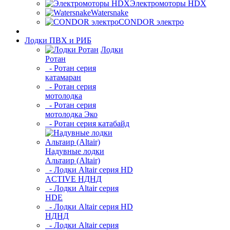
Электромоторы HDX
Watersnake
CONDOR электро
Лодки ПВХ и РИБ
Лодки
Ротан
- Ротан серия
катамаран
- Ротан серия
мотолодка
- Ротан серия
мотолодка Эко
- Ротан серия катабайд
Надувные лодки
Альтаир (Altair)
- Лодки Altair серия HD
ACTIVE НДНД
- Лодки Altair серия
HDE
- Лодки Altair серия HD
НДНД
- Лодки Altair серия