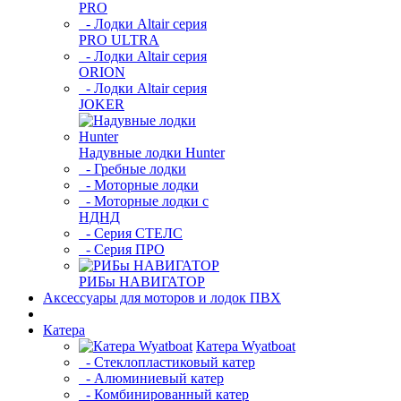
PRO
- Лодки Altair серия
PRO ULTRA
- Лодки Altair серия
ORION
- Лодки Altair серия
JOKER
Надувные лодки Hunter
- Гребные лодки
- Моторные лодки
- Моторные лодки с
НДНД
- Серия СТЕЛС
- Серия ПРО
РИБы НАВИГАТОР
Аксессуары для моторов и лодок ПВХ
Катера
Катера Wyatboat
- Cтеклопластиковый катер
- Алюминиевый катер
- Комбинированный катер