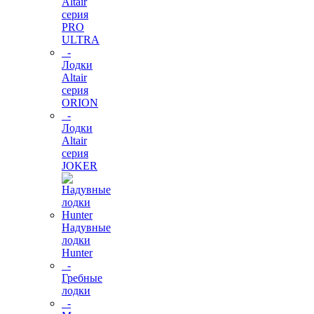
Altair
серия
PRO
ULTRA
-
Лодки
Altair
серия
ORION
-
Лодки
Altair
серия
JOKER
Надувные
лодки
Hunter
-
Гребные
лодки
-