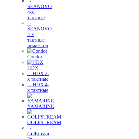
-
SEANOVO
4-х
тактные
-
SEANOVO
4-х
тактные
инжектор
Condor
HDX
- HDX 2-
х тактные
- HDX 4-
х тактные
YAMARINE
GOLFSTREAM
-
Golfstream