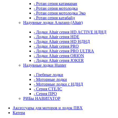
- Ротан серия катамаран
- Ротан серия мотолодка
- Ротан серия мотолодка Эко
- Ротан серия катабайд
Надувные лодки Альтаир (Altair)
- Лодки Altair серия HD ACTIVE НДНД
- Лодки Altair серия HDE
- Лодки Altair серия HD НДНД
- Лодки Altair серия PRO
- Лодки Altair серия PRO ULTRA
- Лодки Altair серия ORION
- Лодки Altair серия JOKER
Надувные лодки Hunter
- Гребные лодки
- Моторные лодки
- Моторные лодки с НДНД
- Серия СТЕЛС
- Серия ПРО
РИБы НАВИГАТОР
Аксессуары для моторов и лодок ПВХ
Катера