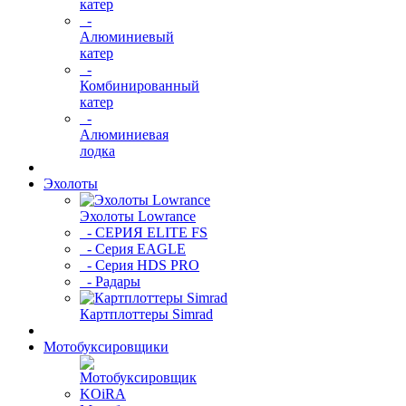
катер
-
Алюминиевый
катер
-
Комбинированный
катер
-
Алюминиевая
лодка
Эхолоты
Эхолоты Lowrance
- СЕРИЯ ELITE FS
- Серия EAGLE
- Серия HDS PRO
- Радары
Картплоттеры Simrad
Мотобуксировщики