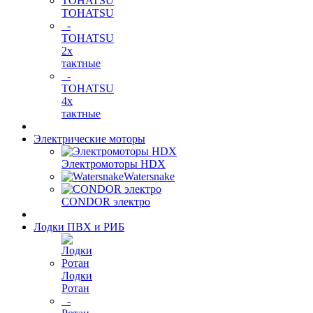
TOHATSU
-
TOHATSU
2х
тактные
-
TOHATSU
4х
тактные
Электрические моторы
Электромоторы HDX
Watersnake
CONDOR электро
Лодки ПВХ и РИБ
Лодки
Ротан
-