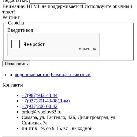
Недостатки:
Внимание:
HTML не поддерживается! Используйте обычный
текст!
Рейтинг
Captcha
Введите код
Продолжить
Теги:
лодочный мотор
,
Parsun
,
2-х тактный
Контакты
+7(987)942-43-44
+7(927)801-43-08(Дим)
+7(937)200-00-42
order@rybolov63.ru
Самара, ул. Гастелло, 42Б, Димитровград, ул.
Свирская 7а
пн-пт 9-19, сб 9-15, вс - выходной