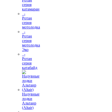
Ротан
серия
катамаран
-
Ротан
серия
мотолодка
-
Ротан
серия
мотолодка
Эко
-
Ротан
серия
катабайд
Надувные
лодки
Альтаир
(Altair)