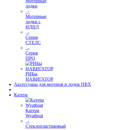
Моторные
лодки
-
Моторные
лодки с
НДНД
-
Серия
СТЕЛС
-
Серия
ПРО
РИБы
НАВИГАТОР
Аксессуары для моторов и лодок ПВХ
Катера
Катера
Wyatboat
-
Cтеклопластиковый