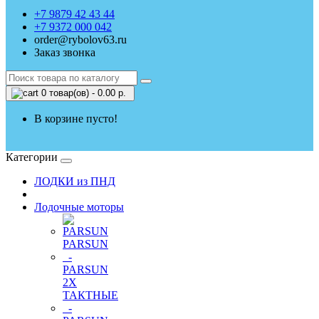
+7 9879 42 43 44
+7 9372 000 042
order@rybolov63.ru
Заказ звонка
0 товар(ов) - 0.00 р.
В корзине пусто!
Категории
ЛОДКИ из ПНД
Лодочные моторы
PARSUN
-
PARSUN
2Х
ТАКТНЫЕ
-