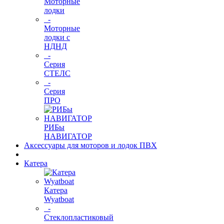
Моторные
лодки
-
Моторные
лодки с
НДНД
-
Серия
СТЕЛС
-
Серия
ПРО
РИБы
НАВИГАТОР
Аксессуары для моторов и лодок ПВХ
Катера
Катера
Wyatboat
-
Cтеклопластиковый