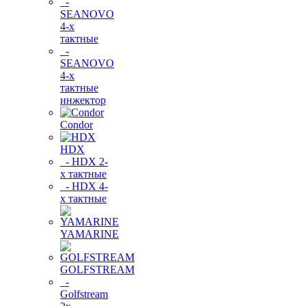
-
SEANOVO
4-х
тактные
-
SEANOVO
4-х
тактные
инжектор
Condor
HDX
- HDX 2-
х тактные
- HDX 4-
х тактные
YAMARINE
GOLFSTREAM
-
Golfstream