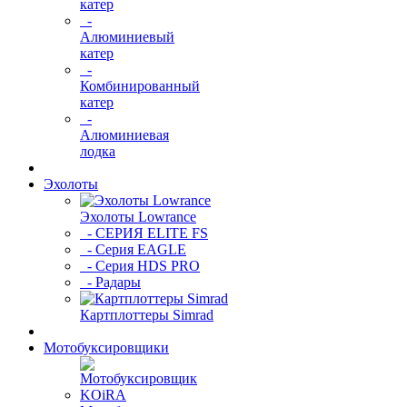
катер
-
Алюминиевый
катер
-
Комбинированный
катер
-
Алюминиевая
лодка
Эхолоты
Эхолоты Lowrance
- СЕРИЯ ELITE FS
- Серия EAGLE
- Серия HDS PRO
- Радары
Картплоттеры Simrad
Мотобуксировщики