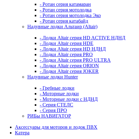
- Ротан серия катамаран
- Ротан серия мотолодка
- Ротан серия мотолодка Эко
- Ротан серия катабайд
Надувные лодки Альтаир (Altair)
- Лодки Altair серия HD ACTIVE НДНД
- Лодки Altair серия HDE
- Лодки Altair серия HD НДНД
- Лодки Altair серия PRO
- Лодки Altair серия PRO ULTRA
- Лодки Altair серия ORION
- Лодки Altair серия JOKER
Надувные лодки Hunter
- Гребные лодки
- Моторные лодки
- Моторные лодки с НДНД
- Серия СТЕЛС
- Серия ПРО
РИБы НАВИГАТОР
Аксессуары для моторов и лодок ПВХ
Катера