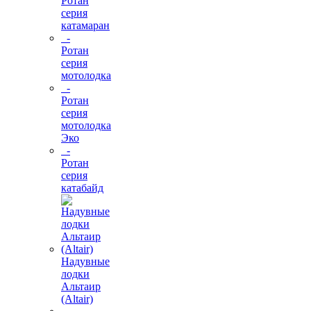
Ротан
серия
катамаран
-
Ротан
серия
мотолодка
-
Ротан
серия
мотолодка
Эко
-
Ротан
серия
катабайд
Надувные
лодки
Альтаир
(Altair)