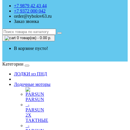
+7 9879 42 43 44
+7 9372 000 042
order@rybolov63.ru
Заказ звонка
0 товар(ов) - 0.00 р.
В корзине пусто!
Категории
ЛОДКИ из ПНД
Лодочные моторы
PARSUN
-
PARSUN
2Х
ТАКТНЫЕ
-