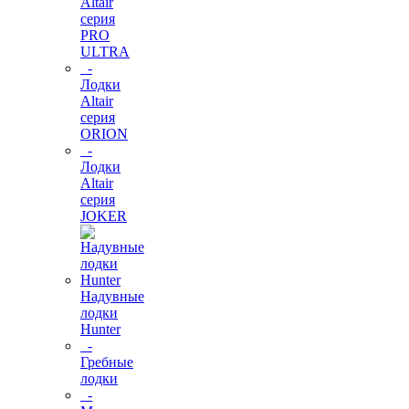
Altair
серия
PRO
ULTRA
-
Лодки
Altair
серия
ORION
-
Лодки
Altair
серия
JOKER
Надувные
лодки
Hunter
-
Гребные
лодки
-