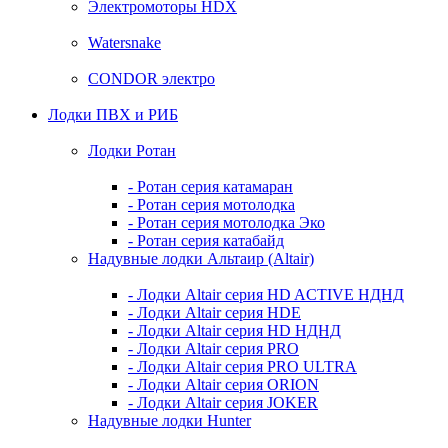
Электромоторы HDX
Watersnake
CONDOR электро
Лодки ПВХ и РИБ
Лодки Ротан
- Ротан серия катамаран
- Ротан серия мотолодка
- Ротан серия мотолодка Эко
- Ротан серия катабайд
Надувные лодки Альтаир (Altair)
- Лодки Altair серия HD ACTIVE НДНД
- Лодки Altair серия HDE
- Лодки Altair серия HD НДНД
- Лодки Altair серия PRO
- Лодки Altair серия PRO ULTRA
- Лодки Altair серия ORION
- Лодки Altair серия JOKER
Надувные лодки Hunter