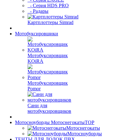
- Серия HDS PRO
- Радары
Картплоттеры Simrad
Мотобуксировщики
Мотобуксировщик
KOiRA
Мотобуксировщик
Pomor
Сани для
мотобуксировщиков
Мотосноуборды Мотоснегокаты
TOP
Мотоснегокаты
Мотосноуборды
ТЕНТЫ ДЛЯ ЛОДОК ПВХ