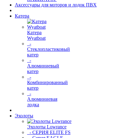
Аксессуары для моторов и лодок ПВХ
Катера
Катера
Wyatboat
-
Cтеклопластиковый
катер
-
Алюминиевый
катер
-
Комбинированный
катер
-
Алюминиевая
лодка
Эхолоты
Эхолоты Lowrance
- СЕРИЯ ELITE FS
- Серия EAGLE