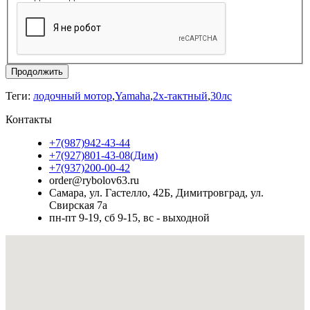
Продолжить
Теги:
лодочный мотор
,
Yamaha
,
2х-тактный
,
30лс
Контакты
+7(987)942-43-44
+7(927)801-43-08(Дим)
+7(937)200-00-42
order@rybolov63.ru
Самара, ул. Гастелло, 42Б, Димитровград, ул.
Свирская 7а
пн-пт 9-19, сб 9-15, вс - выходной