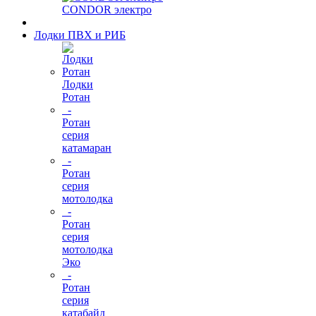
CONDOR электро
Лодки ПВХ и РИБ
Лодки
Ротан
-
Ротан
серия
катамаран
-
Ротан
серия
мотолодка
-
Ротан
серия
мотолодка
Эко
-
Ротан
серия
катабайд