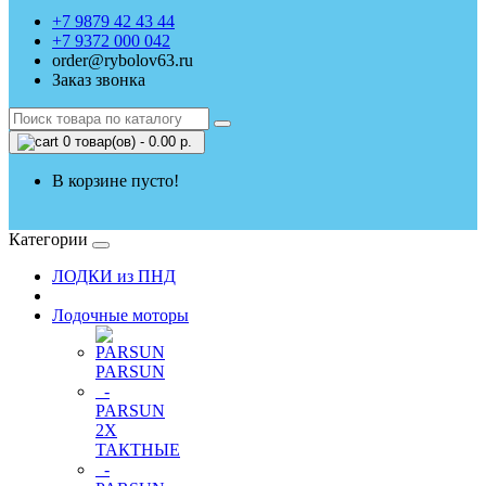
+7 9879 42 43 44
+7 9372 000 042
order@rybolov63.ru
Заказ звонка
0 товар(ов) - 0.00 р.
В корзине пусто!
Категории
ЛОДКИ из ПНД
Лодочные моторы
PARSUN
-
PARSUN
2Х
ТАКТНЫЕ
-