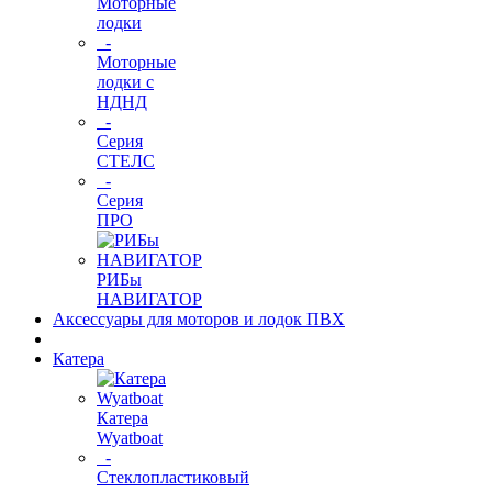
Моторные
лодки
-
Моторные
лодки с
НДНД
-
Серия
СТЕЛС
-
Серия
ПРО
РИБы
НАВИГАТОР
Аксессуары для моторов и лодок ПВХ
Катера
Катера
Wyatboat
-
Cтеклопластиковый