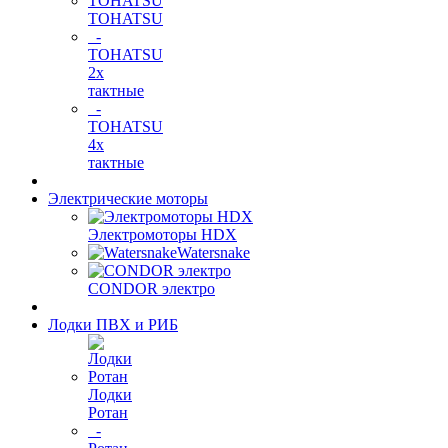
TOHATSU
-
TOHATSU
2х
тактные
-
TOHATSU
4х
тактные
Электрические моторы
Электромоторы HDX
Watersnake
CONDOR электро
Лодки ПВХ и РИБ
Лодки
Ротан
-