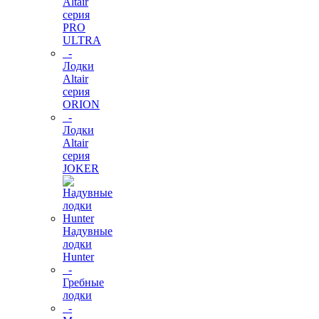
Altair
серия
PRO
ULTRA
-
Лодки
Altair
серия
ORION
-
Лодки
Altair
серия
JOKER
Надувные
лодки
Hunter
-
Гребные
лодки
-