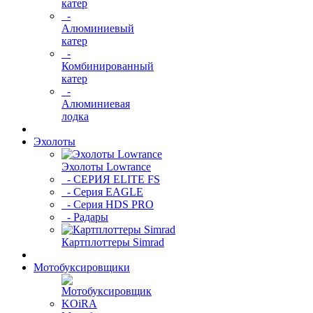
катер
-
Алюминиевый
катер
-
Комбинированный
катер
-
Алюминиевая
лодка
Эхолоты
Эхолоты Lowrance
- СЕРИЯ ELITE FS
- Серия EAGLE
- Серия HDS PRO
- Радары
Картплоттеры Simrad
Мотобуксировщики