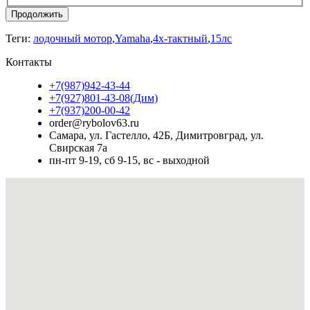
Продолжить
Теги:
лодочный мотор
,
Yamaha
,
4х-тактный
,
15лс
Контакты
+7(987)942-43-44
+7(927)801-43-08(Дим)
+7(937)200-00-42
order@rybolov63.ru
Самара, ул. Гастелло, 42Б, Димитровград, ул.
Свирская 7а
пн-пт 9-19, сб 9-15, вс - выходной