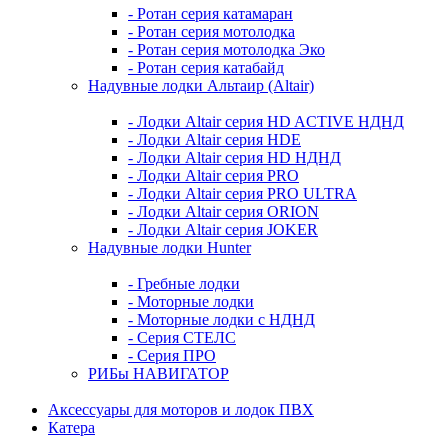
- Ротан серия катамаран
- Ротан серия мотолодка
- Ротан серия мотолодка Эко
- Ротан серия катабайд
Надувные лодки Альтаир (Altair)
- Лодки Altair серия HD ACTIVE НДНД
- Лодки Altair серия HDE
- Лодки Altair серия HD НДНД
- Лодки Altair серия PRO
- Лодки Altair серия PRO ULTRA
- Лодки Altair серия ORION
- Лодки Altair серия JOKER
Надувные лодки Hunter
- Гребные лодки
- Моторные лодки
- Моторные лодки с НДНД
- Серия СТЕЛС
- Серия ПРО
РИБы НАВИГАТОР
Аксессуары для моторов и лодок ПВХ
Катера