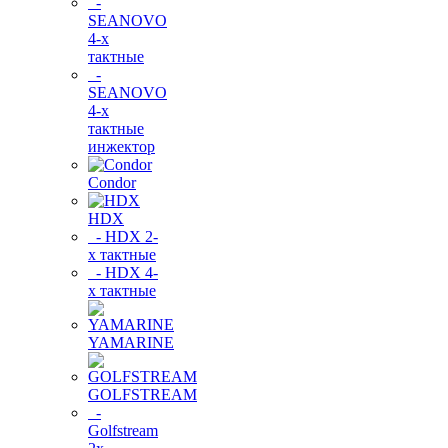
-
SEANOVO
4-х
тактные
-
SEANOVO
4-х
тактные
инжектор
Condor
HDX
- HDX 2-
х тактные
- HDX 4-
х тактные
YAMARINE
GOLFSTREAM
-
Golfstream