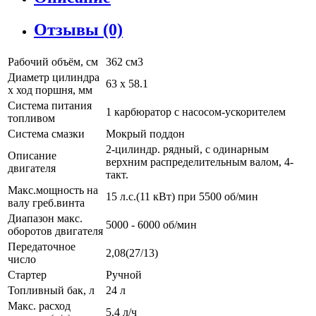
Отзывы (0)
Рабочий объём, см
362 см3
Диаметр цилиндра
63 x 58.1
х ход поршня, мм
Система питания
1 карбюратор с насосом-ускорителем
топливом
Система смазки
Мокрый поддон
2-цилиндр. рядный, с одинарным
Описание
верхним распределительным валом, 4-
двигателя
такт.
Макс.мощность на
15 л.с.(11 кВт) при 5500 об/мин
валу греб.винта
Диапазон макс.
5000 - 6000 об/мин
оборотов двигателя
Передаточное
2,08(27/13)
число
Стартер
Ручной
Топливный бак, л
24 л
Макс. расход
5,4 л/ч