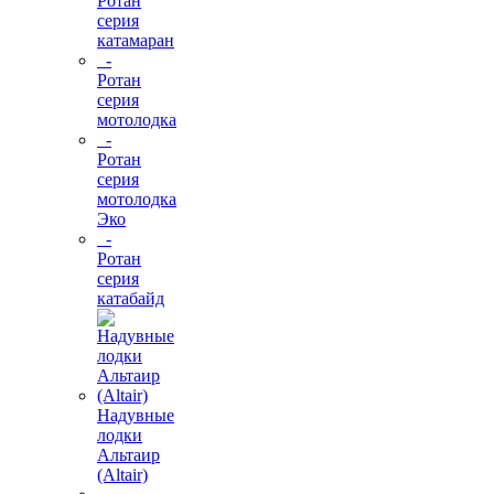
Ротан
серия
катамаран
-
Ротан
серия
мотолодка
-
Ротан
серия
мотолодка
Эко
-
Ротан
серия
катабайд
Надувные
лодки
Альтаир
(Altair)