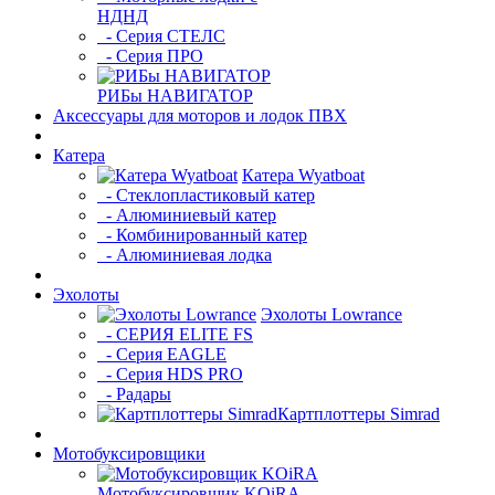
НДНД
- Серия СТЕЛС
- Серия ПРО
РИБы НАВИГАТОР
Аксессуары для моторов и лодок ПВХ
Катера
Катера Wyatboat
- Cтеклопластиковый катер
- Алюминиевый катер
- Комбинированный катер
- Алюминиевая лодка
Эхолоты
Эхолоты Lowrance
- СЕРИЯ ELITE FS
- Серия EAGLE
- Серия HDS PRO
- Радары
Картплоттеры Simrad
Мотобуксировщики
Мотобуксировщик KOiRA