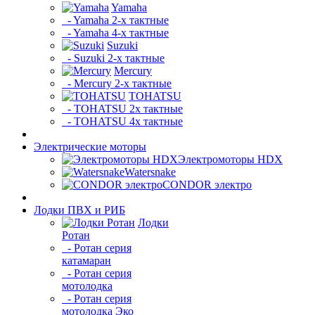
Yamaha
- Yamaha 2-х тактные
- Yamaha 4-х тактные
Suzuki
- Suzuki 2-х тактные
Mercury
- Mercury 2-х тактные
TOHATSU
- TOHATSU 2х тактные
- TOHATSU 4х тактные
Электрические моторы
Электромоторы HDX
Watersnake
CONDOR электро
Лодки ПВХ и РИБ
Лодки
Ротан
- Ротан серия
катамаран
- Ротан серия
мотолодка
- Ротан серия
мотолодка Эко