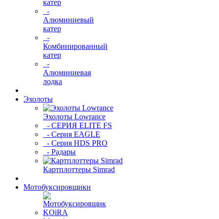
катер
-
Алюминиевый
катер
-
Комбинированный
катер
-
Алюминиевая
лодка
Эхолоты
Эхолоты Lowrance
- СЕРИЯ ELITE FS
- Серия EAGLE
- Серия HDS PRO
- Радары
Картплоттеры Simrad
Мотобуксировщики