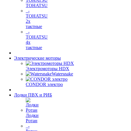
TOHATSU
-
TOHATSU
2х
тактные
-
TOHATSU
4х
тактные
Электрические моторы
Электромоторы HDX
Watersnake
CONDOR электро
Лодки ПВХ и РИБ
Лодки
Ротан
-