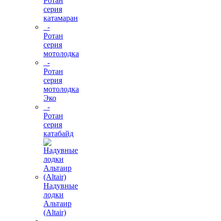
Ротан
серия
катамаран
-
Ротан
серия
мотолодка
-
Ротан
серия
мотолодка
Эко
-
Ротан
серия
катабайд
Надувные
лодки
Альтаир
(Altair)