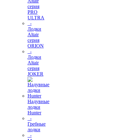
Altair
серия
PRO
ULTRA
-
Лодки
Altair
серия
ORION
-
Лодки
Altair
серия
JOKER
Надувные
лодки
Hunter
-
Гребные
лодки
-