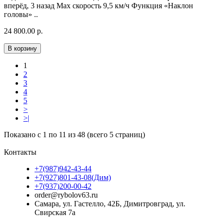
вперёд, 3 назад Мах скорость 9,5 км/ч Функция «Наклон
головы» ..
24 800.00 р.
В корзину
1
2
3
4
5
>
>|
Показано с 1 по 11 из 48 (всего 5 страниц)
Контакты
+7(987)942-43-44
+7(927)801-43-08(Дим)
+7(937)200-00-42
order@rybolov63.ru
Самара, ул. Гастелло, 42Б, Димитровград, ул.
Свирская 7а