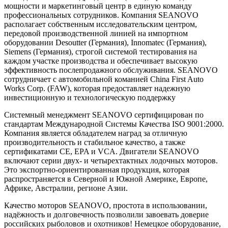
мощности и маркетинговый центр в единую команду
профессиональных сотрудников. Компания SEANOVO
располагает собственным исследовательским центром,
передовой производственной линией на импортном
оборудовании Desoutter (Германия), Innomatec (Германия),
Siemens (Германия), строгой системой тестирования на
каждом участке производства и обеспечивает высокую
эффективность послепродажного обслуживания. SEANOVO
сотрудничает с автомобильной команией China First Auto
Works Corp. (FAW), которая предоставляет надежную
инвестиционную и технологическую поддержку
Системный менеджмент SEANOVO сертифицирован по
стандартам Международной Системы Качества ISO 9001:2000.
Компания является обладателем наград за отличную
производительность и стабильное качество, а также
сертификатами CE, EPA и VCA. Двигатели SEANOVO
включают серии двух- и четырехтактных лодочных моторов.
Это экспортно-ориентированная продукция, которая
распространяется в Северной и Южной Америке, Европе,
Африке, Австралии, регионе Азии.
Качество моторов SEANOVO, простота в использовании,
надёжность и долговечность позволили завоевать доверие
российских рыболовов и охотников! Немецкое оборудование,