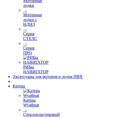
Моторные
лодки
-
Моторные
лодки с
НДНД
-
Серия
СТЕЛС
-
Серия
ПРО
РИБы
НАВИГАТОР
Аксессуары для моторов и лодок ПВХ
Катера
Катера
Wyatboat
-
Cтеклопластиковый