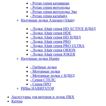
- Ротан серия катамаран
- Ротан серия мотолодка
- Ротан серия мотолодка Эко
- Ротан серия катабайд
Надувные лодки Альтаир (Altair)
- Лодки Altair серия HD ACTIVE НДНД
- Лодки Altair серия HDE
- Лодки Altair серия HD НДНД
- Лодки Altair серия PRO
- Лодки Altair серия PRO ULTRA
- Лодки Altair серия ORION
- Лодки Altair серия JOKER
Надувные лодки Hunter
- Гребные лодки
- Моторные лодки
- Моторные лодки с НДНД
- Серия СТЕЛС
- Серия ПРО
РИБы НАВИГАТОР
Аксессуары для моторов и лодок ПВХ
Катера