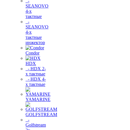
-
SEANOVO
4-х
тактные
-
SEANOVO
4-х
тактные
инжектор
Condor
HDX
- HDX 2-
х тактные
- HDX 4-
х тактные
YAMARINE
GOLFSTREAM
-
Golfstream