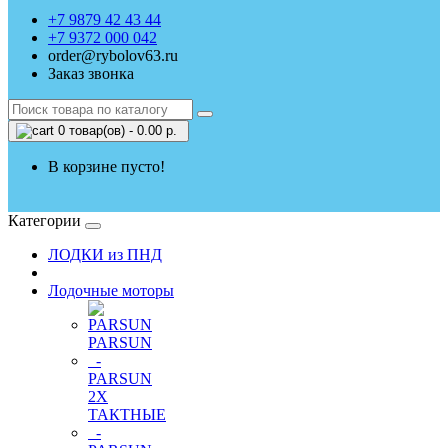
+7 9879 42 43 44
+7 9372 000 042
order@rybolov63.ru
Заказ звонка
0 товар(ов) - 0.00 р.
В корзине пусто!
Категории
ЛОДКИ из ПНД
Лодочные моторы
PARSUN
-
PARSUN
2Х
ТАКТНЫЕ
-