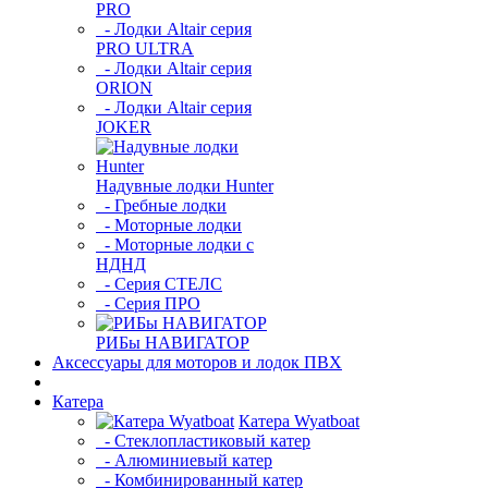
PRO
- Лодки Altair серия
PRO ULTRA
- Лодки Altair серия
ORION
- Лодки Altair серия
JOKER
Надувные лодки Hunter
- Гребные лодки
- Моторные лодки
- Моторные лодки с
НДНД
- Серия СТЕЛС
- Серия ПРО
РИБы НАВИГАТОР
Аксессуары для моторов и лодок ПВХ
Катера
Катера Wyatboat
- Cтеклопластиковый катер
- Алюминиевый катер
- Комбинированный катер