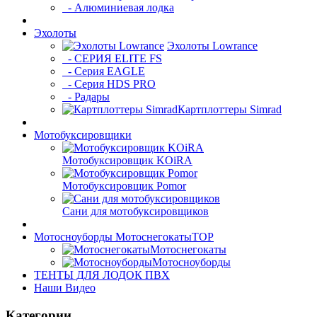
- Алюминиевая лодка
Эхолоты
Эхолоты Lowrance
- СЕРИЯ ELITE FS
- Серия EAGLE
- Серия HDS PRO
- Радары
Картплоттеры Simrad
Мотобуксировщики
Мотобуксировщик KOiRA
Мотобуксировщик Pomor
Сани для мотобуксировщиков
Мотосноуборды Мотоснегокаты
TOP
Мотоснегокаты
Мотосноуборды
ТЕНТЫ ДЛЯ ЛОДОК ПВХ
Наши Видео
Категории