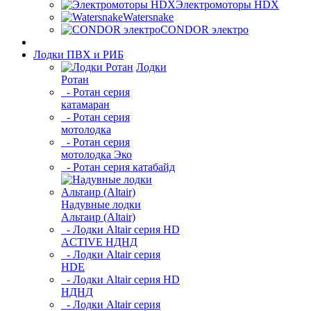
Электромоторы HDX
Watersnake
CONDOR электро
Лодки ПВХ и РИБ
Лодки
Ротан
- Ротан серия
катамаран
- Ротан серия
мотолодка
- Ротан серия
мотолодка Эко
- Ротан серия катабайд
Надувные лодки
Альтаир (Altair)
- Лодки Altair серия HD
ACTIVE НДНД
- Лодки Altair серия
HDE
- Лодки Altair серия HD
НДНД
- Лодки Altair серия