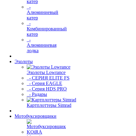
катер
-
Алюминиевый
катер
-
Комбинированный
катер
-
Алюминиевая
лодка
Эхолоты
Эхолоты Lowrance
- СЕРИЯ ELITE FS
- Серия EAGLE
- Серия HDS PRO
- Радары
Картплоттеры Simrad
Мотобуксировщики