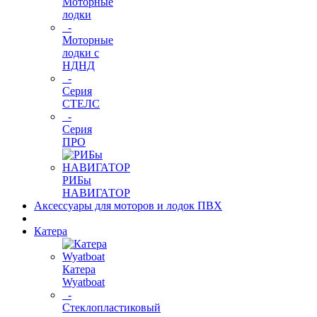
Моторные
лодки
-
Моторные
лодки с
НДНД
-
Серия
СТЕЛС
-
Серия
ПРО
РИБы
НАВИГАТОР
Аксессуары для моторов и лодок ПВХ
Катера
Катера
Wyatboat
-
Cтеклопластиковый