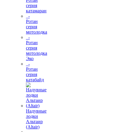
Ротан
серия
катамаран
-
Ротан
серия
мотолодка
-
Ротан
серия
мотолодка
Эко
-
Ротан
серия
катабайд
Надувные
лодки
Альтаир
(Altair)