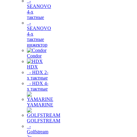
-
SEANOVO
4-х
тактные
-
SEANOVO
4-х
тактные
инжектор
Condor
HDX
- HDX 2-
х тактные
- HDX 4-
х тактные
YAMARINE
GOLFSTREAM
-
Golfstream