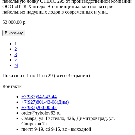
пайольную лодку СТЕЛС 295 от производственной компании
ООО «ПТК Хантер» Это принципиально новая серия
пайольных надувных лодок в современных и уни..
52 000.00 р.
В корзину
1
2
3
>
>|
Показано с 1 по 11 из 29 (всего 3 страниц)
Контакты
+7(987)942-43-44
+7(927)801-43-08(Дим)
+7(937)200-00-42
order@rybolov63.ru
Самара, ул. Гастелло, 42Б, Димитровград, ул.
Свирская 7а
пн-пт 9-19, сб 9-15, вс - выходной