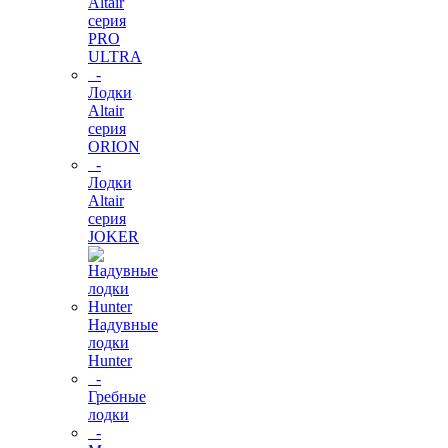
Altair
серия
PRO
ULTRA
-
Лодки
Altair
серия
ORION
-
Лодки
Altair
серия
JOKER
Надувные
лодки
Hunter
-
Гребные
лодки
-