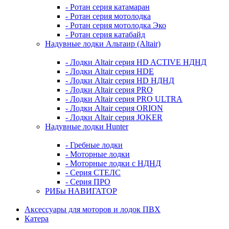
- Ротан серия катамаран
- Ротан серия мотолодка
- Ротан серия мотолодка Эко
- Ротан серия катабайд
Надувные лодки Альтаир (Altair)
- Лодки Altair серия HD ACTIVE НДНД
- Лодки Altair серия HDE
- Лодки Altair серия HD НДНД
- Лодки Altair серия PRO
- Лодки Altair серия PRO ULTRA
- Лодки Altair серия ORION
- Лодки Altair серия JOKER
Надувные лодки Hunter
- Гребные лодки
- Моторные лодки
- Моторные лодки с НДНД
- Серия СТЕЛС
- Серия ПРО
РИБы НАВИГАТОР
Аксессуары для моторов и лодок ПВХ
Катера