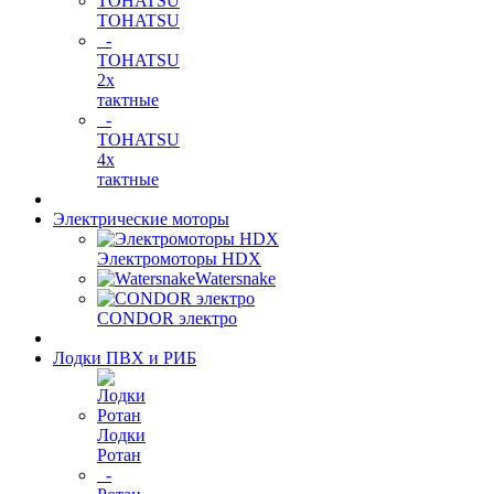
TOHATSU
-
TOHATSU
2х
тактные
-
TOHATSU
4х
тактные
Электрические моторы
Электромоторы HDX
Watersnake
CONDOR электро
Лодки ПВХ и РИБ
Лодки
Ротан
-