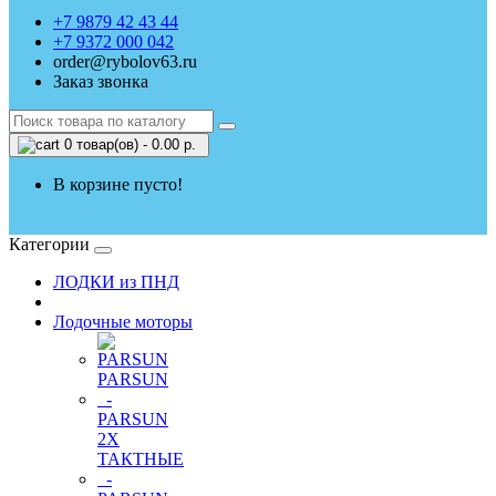
+7 9879 42 43 44
+7 9372 000 042
order@rybolov63.ru
Заказ звонка
0 товар(ов) - 0.00 р.
В корзине пусто!
Категории
ЛОДКИ из ПНД
Лодочные моторы
PARSUN
-
PARSUN
2Х
ТАКТНЫЕ
-