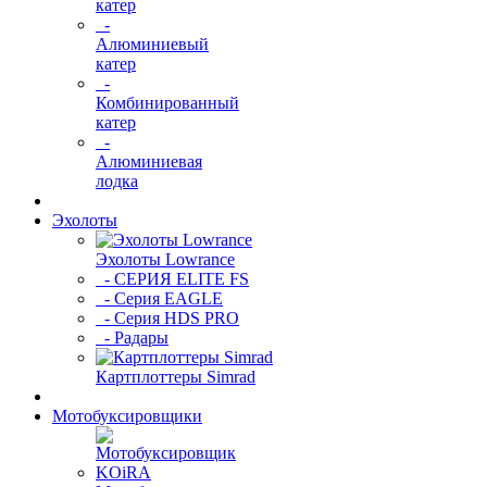
катер
-
Алюминиевый
катер
-
Комбинированный
катер
-
Алюминиевая
лодка
Эхолоты
Эхолоты Lowrance
- СЕРИЯ ELITE FS
- Серия EAGLE
- Серия HDS PRO
- Радары
Картплоттеры Simrad
Мотобуксировщики