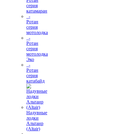
Ротан
серия
катамаран
-
Ротан
серия
мотолодка
-
Ротан
серия
мотолодка
Эко
-
Ротан
серия
катабайд
Надувные
лодки
Альтаир
(Altair)