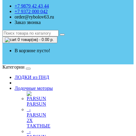
+7 9879 42 43 44
+7 9372 000 042
order@rybolov63.ru
Заказ звонка
0 товар(ов) - 0.00 р.
В корзине пусто!
Категории
ЛОДКИ из ПНД
Лодочные моторы
PARSUN
-
PARSUN
2Х
ТАКТНЫЕ
-