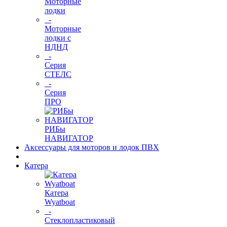
Моторные
лодки
-
Моторные
лодки с
НДНД
-
Серия
СТЕЛС
-
Серия
ПРО
РИБы
НАВИГАТОР
Аксессуары для моторов и лодок ПВХ
Катера
Катера
Wyatboat
-
Cтеклопластиковый