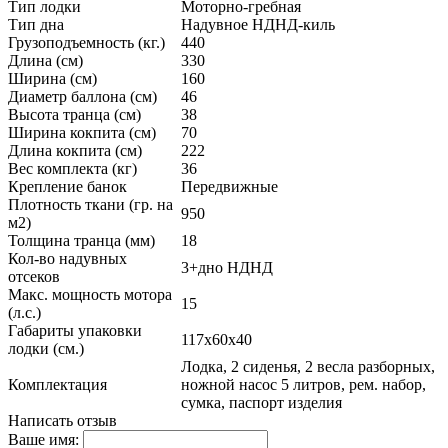
Тип лодки
Моторно-гребная
Тип дна
Надувное НДНД-киль
Грузоподъемность (кг.)
440
Длина (см)
330
Ширина (см)
160
Диаметр баллона (см)
46
Высота транца (см)
38
Ширина кокпита (см)
70
Длина кокпита (см)
222
Вес комплекта (кг)
36
Крепление банок
Передвижные
Плотность ткани (гр. на
950
м2)
Толщина транца (мм)
18
Кол-во надувных
3+дно НДНД
отсеков
Макс. мощность мотора
15
(л.с.)
Габариты упаковки
117х60х40
лодки (см.)
Лодка, 2 сиденья, 2 весла разборных,
Комплектация
ножной насос 5 литров, рем. набор,
сумка, паспорт изделия
Написать отзыв
Ваше имя: