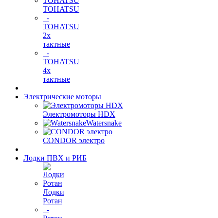
TOHATSU
-
TOHATSU
2х
тактные
-
TOHATSU
4х
тактные
Электрические моторы
Электромоторы HDX
Watersnake
CONDOR электро
Лодки ПВХ и РИБ
Лодки
Ротан
-