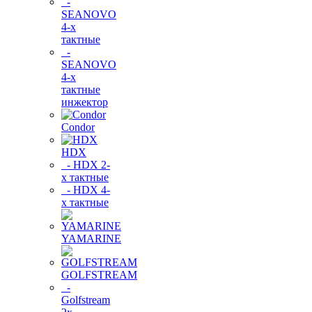
-
SEANOVO
4-х
тактные
-
SEANOVO
4-х
тактные
инжектор
Condor
HDX
- HDX 2-
х тактные
- HDX 4-
х тактные
YAMARINE
GOLFSTREAM
-
Golfstream