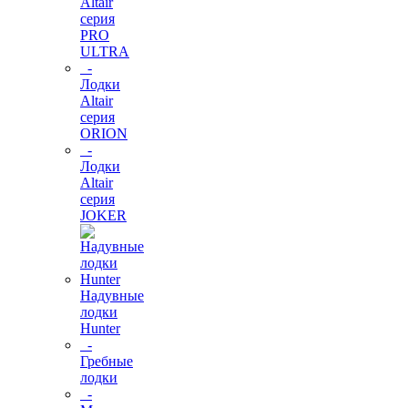
Altair
серия
PRO
ULTRA
-
Лодки
Altair
серия
ORION
-
Лодки
Altair
серия
JOKER
Надувные
лодки
Hunter
-
Гребные
лодки
-