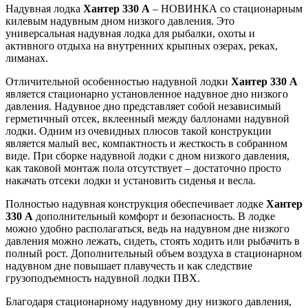
Надувная лодка
Хантер 330 А
– НОВИНКА со стационарным
килевым надувным дном низкого давления. Это
универсальная надувная лодка для рыбалки, охоты и
активного отдыха на внутренних крыпных озерах, реках,
лиманах.
Отличительной особенностью надувной лодки
Хантер 330 А
является стационарно установленное надувное дно низкого
давления. Надувное дно представляет собой независимый
герметичный отсек, вклеенный между баллонами надувной
лодки. Одним из очевидных плюсов такой конструкции
является малый вес, компактность и жесткость в собранном
виде. При сборке надувной лодки с дном низкого давления,
как таковой монтаж пола отсутствует – достаточно просто
накачать отсеки лодки и установить сиденья и весла.
Полностью надувная конструкция обеспечивает лодке
Хантер
330 А
дополнительный комфорт и безопасность. В лодке
можно удобно располагаться, ведь на надувном дне низкого
давления можно лежать, сидеть, стоять ходить или рыбачить в
полный рост. Дополнительный объем воздуха в стационарном
надувном дне повышает плавучесть и как следствие
грузоподъемность надувной лодки ПВХ.
Благодаря стационарному надувному дну низкого давления,