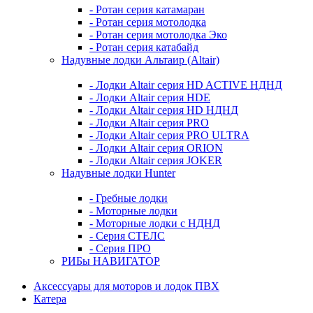
- Ротан серия катамаран
- Ротан серия мотолодка
- Ротан серия мотолодка Эко
- Ротан серия катабайд
Надувные лодки Альтаир (Altair)
- Лодки Altair серия HD ACTIVE НДНД
- Лодки Altair серия HDE
- Лодки Altair серия HD НДНД
- Лодки Altair серия PRO
- Лодки Altair серия PRO ULTRA
- Лодки Altair серия ORION
- Лодки Altair серия JOKER
Надувные лодки Hunter
- Гребные лодки
- Моторные лодки
- Моторные лодки с НДНД
- Серия СТЕЛС
- Серия ПРО
РИБы НАВИГАТОР
Аксессуары для моторов и лодок ПВХ
Катера