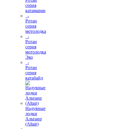
Ротан
серия
катамаран
-
Ротан
серия
мотолодка
-
Ротан
серия
мотолодка
Эко
-
Ротан
серия
катабайд
Надувные
лодки
Альтаир
(Altair)