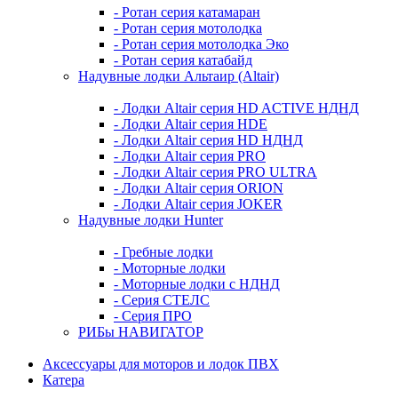
- Ротан серия катамаран
- Ротан серия мотолодка
- Ротан серия мотолодка Эко
- Ротан серия катабайд
Надувные лодки Альтаир (Altair)
- Лодки Altair серия HD ACTIVE НДНД
- Лодки Altair серия HDE
- Лодки Altair серия HD НДНД
- Лодки Altair серия PRO
- Лодки Altair серия PRO ULTRA
- Лодки Altair серия ORION
- Лодки Altair серия JOKER
Надувные лодки Hunter
- Гребные лодки
- Моторные лодки
- Моторные лодки с НДНД
- Серия СТЕЛС
- Серия ПРО
РИБы НАВИГАТОР
Аксессуары для моторов и лодок ПВХ
Катера