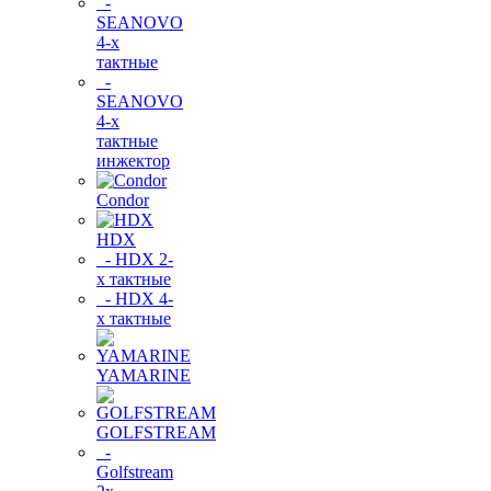
-
SEANOVO
4-х
тактные
-
SEANOVO
4-х
тактные
инжектор
Condor
HDX
- HDX 2-
х тактные
- HDX 4-
х тактные
YAMARINE
GOLFSTREAM
-
Golfstream