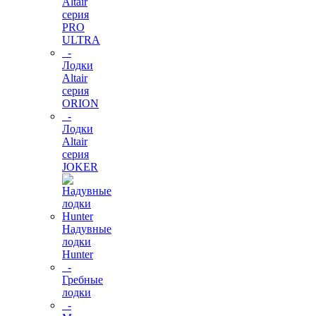
Altair
серия
PRO
ULTRA
-
Лодки
Altair
серия
ORION
-
Лодки
Altair
серия
JOKER
Надувные
лодки
Hunter
-
Гребные
лодки
-