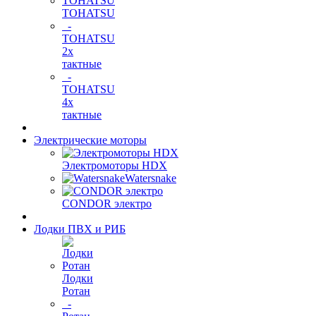
TOHATSU
-
TOHATSU
2х
тактные
-
TOHATSU
4х
тактные
Электрические моторы
Электромоторы HDX
Watersnake
CONDOR электро
Лодки ПВХ и РИБ
Лодки
Ротан
-