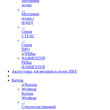
Моторные
лодки
-
Моторные
лодки с
НДНД
-
Серия
СТЕЛС
-
Серия
ПРО
РИБы
НАВИГАТОР
Аксессуары для моторов и лодок ПВХ
Катера
Катера
Wyatboat
-
Cтеклопластиковый