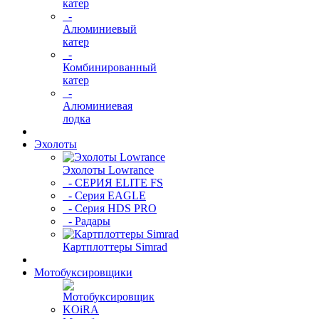
катер
-
Алюминиевый
катер
-
Комбинированный
катер
-
Алюминиевая
лодка
Эхолоты
Эхолоты Lowrance
- СЕРИЯ ELITE FS
- Серия EAGLE
- Серия HDS PRO
- Радары
Картплоттеры Simrad
Мотобуксировщики