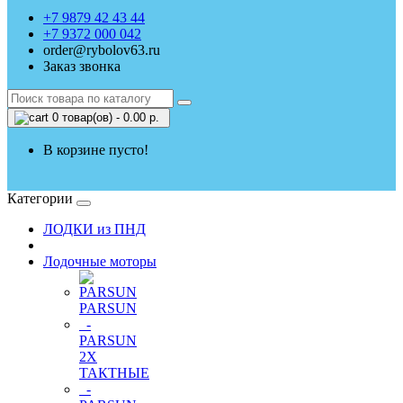
+7 9879 42 43 44
+7 9372 000 042
order@rybolov63.ru
Заказ звонка
0 товар(ов) - 0.00 р.
В корзине пусто!
Категории
ЛОДКИ из ПНД
Лодочные моторы
PARSUN
-
PARSUN
2Х
ТАКТНЫЕ
-