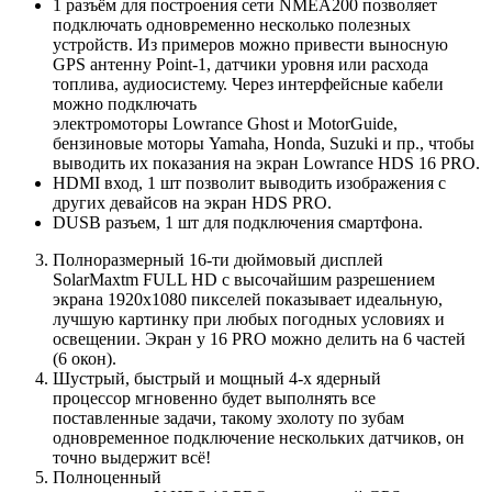
1 разъём для построения сети NMEA200 позволяет
подключать одновременно несколько полезных
устройств. Из примеров можно привести выносную
GPS антенну Point-1, датчики уровня или расхода
топлива, аудиосистему. Через интерфейсные кабели
можно подключать
электромоторы Lowrance Ghost и MotorGuide,
бензиновые моторы Yamaha, Honda, Suzuki и пр., чтобы
выводить их показания на экран Lowrance HDS 16 PRO.
HDMI вход, 1 шт позволит выводить изображения с
других девайсов на экран HDS PRO.
DUSB разъем, 1 шт для подключения смартфона.
Полноразмерный 16-ти дюймовый дисплей
SolarMaxtm FULL HD с высочайшим разрешением
экрана 1920х1080 пикселей показывает идеальную,
лучшую картинку при любых погодных условиях и
освещении. Экран у 16 PRO можно делить на 6 частей
(6 окон).
Шустрый, быстрый и мощный 4-х ядерный
процессор мгновенно будет выполнять все
поставленные задачи, такому эхолоту по зубам
одновременное подключение нескольких датчиков, он
точно выдержит всё!
Полноценный