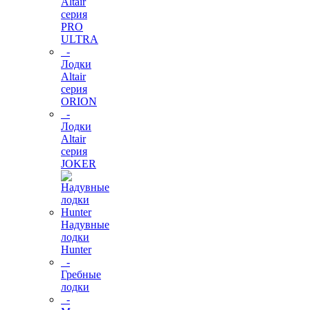
Altair
серия
PRO
ULTRA
-
Лодки
Altair
серия
ORION
-
Лодки
Altair
серия
JOKER
Надувные
лодки
Hunter
-
Гребные
лодки
-