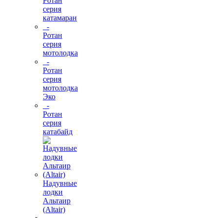
Ротан
серия
катамаран
-
Ротан
серия
мотолодка
-
Ротан
серия
мотолодка
Эко
-
Ротан
серия
катабайд
Надувные
лодки
Альтаир
(Altair)