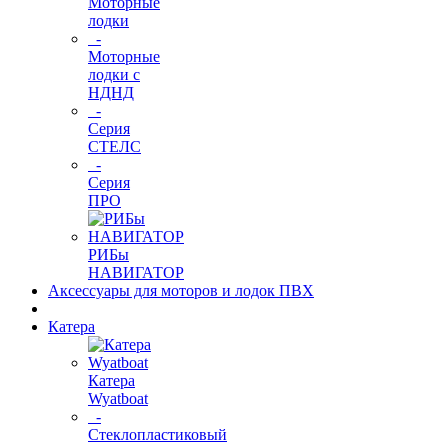
Моторные
лодки
-
Моторные
лодки с
НДНД
-
Серия
СТЕЛС
-
Серия
ПРО
РИБы
НАВИГАТОР
Аксессуары для моторов и лодок ПВХ
Катера
Катера
Wyatboat
-
Cтеклопластиковый