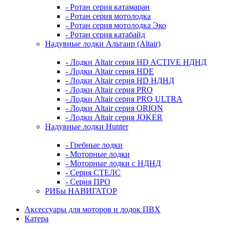
- Ротан серия катамаран
- Ротан серия мотолодка
- Ротан серия мотолодка Эко
- Ротан серия катабайд
Надувные лодки Альтаир (Altair)
- Лодки Altair серия HD ACTIVE НДНД
- Лодки Altair серия HDE
- Лодки Altair серия HD НДНД
- Лодки Altair серия PRO
- Лодки Altair серия PRO ULTRA
- Лодки Altair серия ORION
- Лодки Altair серия JOKER
Надувные лодки Hunter
- Гребные лодки
- Моторные лодки
- Моторные лодки с НДНД
- Серия СТЕЛС
- Серия ПРО
РИБы НАВИГАТОР
Аксессуары для моторов и лодок ПВХ
Катера