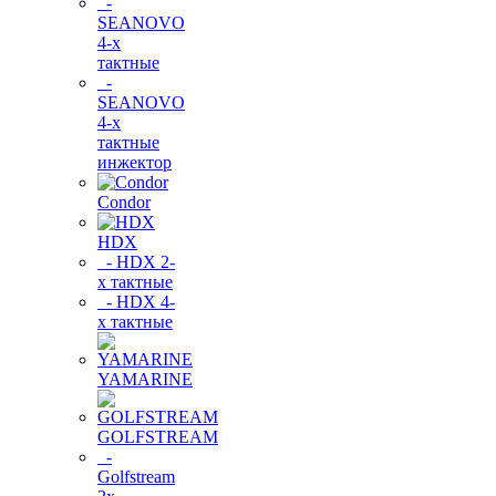
-
SEANOVO
4-х
тактные
-
SEANOVO
4-х
тактные
инжектор
Condor
HDX
- HDX 2-
х тактные
- HDX 4-
х тактные
YAMARINE
GOLFSTREAM
-
Golfstream