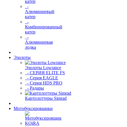
катер
-
Алюминиевый
катер
-
Комбинированный
катер
-
Алюминиевая
лодка
Эхолоты
Эхолоты Lowrance
- СЕРИЯ ELITE FS
- Серия EAGLE
- Серия HDS PRO
- Радары
Картплоттеры Simrad
Мотобуксировщики