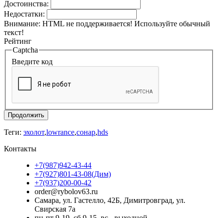
Достоинства:
Недостатки:
Внимание:
HTML не поддерживается! Используйте обычный
текст!
Рейтинг
Captcha
Введите код
Продолжить
Теги:
эхолот
,
lowrance
,
сонар
,
hds
Контакты
+7(987)942-43-44
+7(927)801-43-08(Дим)
+7(937)200-00-42
order@rybolov63.ru
Самара, ул. Гастелло, 42Б, Димитровград, ул.
Свирская 7а
пн-пт 9-19, сб 9-15, вс - выходной