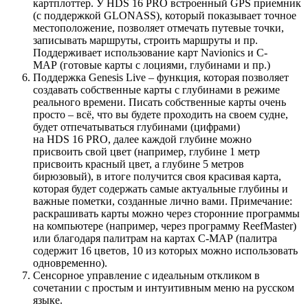
картплоттер. У HDS 16 PRO встроенный GPS приемник
(с поддержкой GLONASS), который показывает точное
местоположение, позволяет отмечать путевые точки,
записывать маршруты, строить маршруты и пр.
Поддерживает использование карт Navionics и C-
MAP (готовые карты с лоциями, глубинами и пр.)
Поддержка Genesis Live – функция, которая позволяет
создавать собственные карты с глубинами в режиме
реального времени. Писать собственные карты очень
просто – всё, что вы будете проходить на своем судне,
будет отпечатываться глубинами (цифрами)
на HDS 16 PRO, далее каждой глубине можно
присвоить свой цвет (например, глубине 1 метр
присвоить красный цвет, а глубине 5 метров
бирюзовый), в итоге получится своя красивая карта,
которая будет содержать самые актуальные глубины и
важные пометки, созданные лично вами. Примечание:
раскрашивать карты можно через сторонние программы
на компьютере (например, через программу ReefMaster)
или благодаря палитрам на картах C-MAP (палитра
содержит 16 цветов, 10 из которых можно использовать
одновременно).
Сенсорное управление с идеальным откликом в
сочетании с простым и интуитивным меню на русском
языке.