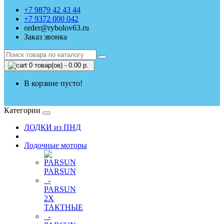
+7 9879 42 43 44
+7 9372 000 042
order@rybolov63.ru
Заказ звонка
0 товар(ов) - 0.00 р.
В корзине пусто!
Категории
ЛОДКИ из ПНД
Лодочные моторы
PARSUN
-
PARSUN
2Х
ТАКТНЫЕ
-