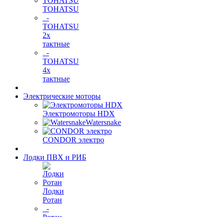
TOHATSU
-
TOHATSU
2х
тактные
-
TOHATSU
4х
тактные
Электрические моторы
Электромоторы HDX
Watersnake
CONDOR электро
Лодки ПВХ и РИБ
Лодки
Ротан
-