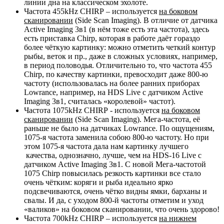
линии дна на классическом эхолоте.
Частота 455kHz CHIRP – используется
на боковом
сканировании
(Side Scan Imaging). В отличие от датчика
Active Imaging 3в1 (в нём тоже есть эта частота), здесь
есть приставка Chirp, которая в работе даёт гораздо
более чёткую картинку: можно отметить четкий контур
рыбы, веток и пр., даже в сложных условиях, например,
в период половодья. Отличительно то, что частота 455
Chirp, по качеству картинки, превосходит даже 800-ю
частоту (использовалась на более ранних приборах
Lowrance, например, на HDS Live c датчиком Active
Imaging 3в1, считалась «королевой» частот).
Частота 1075kHz CHIRP - используется
на боковом
сканировании
(Side Scan Imaging). Мега-частота, её
раньше не было на датчиках Lowrance. По ощущениям,
1075-я частота заменила собою 800-ю частоту. Но при
этом 1075-я частота дала нам картинку лучшего
качества, однозначно, лучше, чем на HDS-16 Live с
датчиком Active Imaging 3в1. С новой Мега-частотой
1075 Chirp повысилась резкость картинки все стало
очень чётким: коряги и рыба идеально ярко
подсвечиваются, очень чётко видны ямки, барханы и
свалы. И да, с уходом 800-й частоты отметим и уход
«валиков» на боковом сканировании, что очень здорово!
Частота 700kHz CHIRP – используется
на нижнем