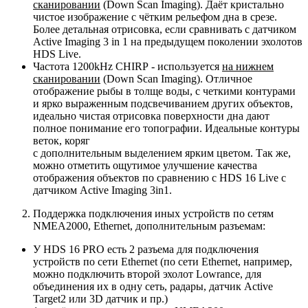
сканировании
(Down Scan Imaging). Даёт кристально
чистое изображение с чётким рельефом дна в срезе.
Более детальная отрисовка, если сравнивать с датчиком
Active Imaging 3 in 1 на предыдущем поколении эхолотов
HDS Live.
Частота 1200kHz CHIRP - используется
на нижнем
сканировании
(Down Scan Imaging). Отличное
отображение рыбы в толще воды, с четкими контурами
и ярко выраженным подсвечиванием других объектов,
идеально чистая отрисовка поверхности дна дают
полное понимание его топографии. Идеальные контуры
веток, коряг
с дополнительным выделением ярким цветом. Так же,
можно отметить ощутимое улучшение качества
отображения объектов по сравнению с HDS 16 Live с
датчиком Active Imaging 3in1.
Поддержка подключения иных устройств по сетям
NMEA2000, Ethernet, дополнительным разъемам:
У HDS 16 PRO есть 2 разъема для подключения
устройств по сети Ethernet (по сети Ethernet, например,
можно подключить второй эхолот Lowrance, для
объединения их в одну сеть, радары, датчик Active
Target2 или 3D датчик и пр.)