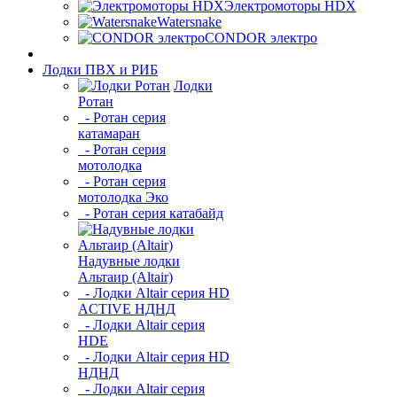
Электромоторы HDX
Watersnake
CONDOR электро
Лодки ПВХ и РИБ
Лодки
Ротан
- Ротан серия
катамаран
- Ротан серия
мотолодка
- Ротан серия
мотолодка Эко
- Ротан серия катабайд
Надувные лодки
Альтаир (Altair)
- Лодки Altair серия HD
ACTIVE НДНД
- Лодки Altair серия
HDE
- Лодки Altair серия HD
НДНД
- Лодки Altair серия