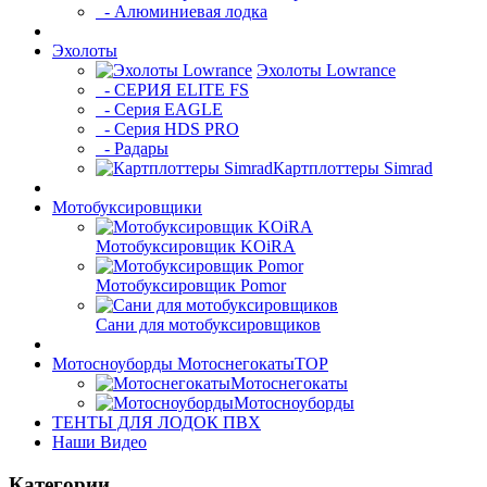
- Алюминиевая лодка
Эхолоты
Эхолоты Lowrance
- СЕРИЯ ELITE FS
- Серия EAGLE
- Серия HDS PRO
- Радары
Картплоттеры Simrad
Мотобуксировщики
Мотобуксировщик KOiRA
Мотобуксировщик Pomor
Сани для мотобуксировщиков
Мотосноуборды Мотоснегокаты
TOP
Мотоснегокаты
Мотосноуборды
ТЕНТЫ ДЛЯ ЛОДОК ПВХ
Наши Видео
Категории