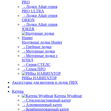
PRO
- Лодки Altair серия
PRO ULTRA
- Лодки Altair серия
ORION
- Лодки Altair серия
JOKER
Надувные лодки Hunter
- Гребные лодки
- Моторные лодки
- Моторные лодки с
НДНД
- Серия СТЕЛС
- Серия ПРО
РИБы НАВИГАТОР
Аксессуары для моторов и лодок ПВХ
Катера
Катера Wyatboat
- Cтеклопластиковый катер
- Алюминиевый катер
- Комбинированный катер