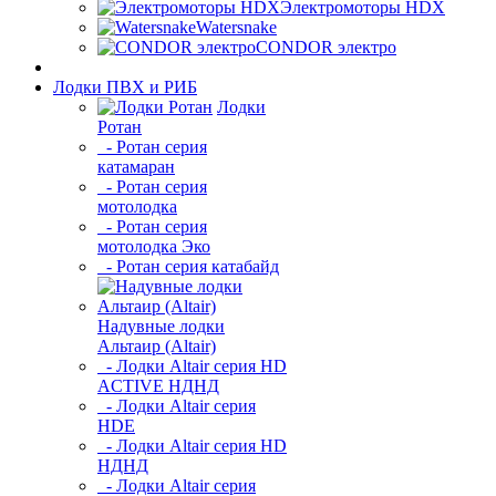
Электромоторы HDX
Watersnake
CONDOR электро
Лодки ПВХ и РИБ
Лодки
Ротан
- Ротан серия
катамаран
- Ротан серия
мотолодка
- Ротан серия
мотолодка Эко
- Ротан серия катабайд
Надувные лодки
Альтаир (Altair)
- Лодки Altair серия HD
ACTIVE НДНД
- Лодки Altair серия
HDE
- Лодки Altair серия HD
НДНД
- Лодки Altair серия