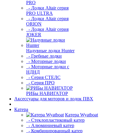
PRO
- Лодки Altair серия
PRO ULTRA
- Лодки Altair серия
ORION
- Лодки Altair серия
JOKER
Надувные лодки Hunter
- Гребные лодки
- Моторные лодки
- Моторные лодки с
НДНД
- Серия СТЕЛС
- Серия ПРО
РИБы НАВИГАТОР
Аксессуары для моторов и лодок ПВХ
Катера
Катера Wyatboat
- Cтеклопластиковый катер
- Алюминиевый катер
- Комбинированный катер