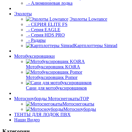
- Алюминиевая лодка
Эхолоты
Эхолоты Lowrance
- СЕРИЯ ELITE FS
- Серия EAGLE
- Серия HDS PRO
- Радары
Картплоттеры Simrad
Мотобуксировщики
Мотобуксировщик KOiRA
Мотобуксировщик Pomor
Сани для мотобуксировщиков
Мотосноуборды Мотоснегокаты
TOP
Мотоснегокаты
Мотосноуборды
ТЕНТЫ ДЛЯ ЛОДОК ПВХ
Наши Видео
Категории