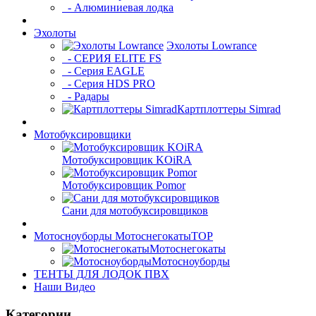
- Алюминиевая лодка
Эхолоты
Эхолоты Lowrance
- СЕРИЯ ELITE FS
- Серия EAGLE
- Серия HDS PRO
- Радары
Картплоттеры Simrad
Мотобуксировщики
Мотобуксировщик KOiRA
Мотобуксировщик Pomor
Сани для мотобуксировщиков
Мотосноуборды Мотоснегокаты
TOP
Мотоснегокаты
Мотосноуборды
ТЕНТЫ ДЛЯ ЛОДОК ПВХ
Наши Видео
Категории