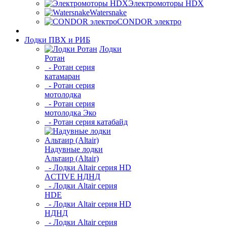
Электромоторы HDX
Watersnake
CONDOR электро
Лодки ПВХ и РИБ
Лодки
Ротан
- Ротан серия
катамаран
- Ротан серия
мотолодка
- Ротан серия
мотолодка Эко
- Ротан серия катабайд
Надувные лодки
Альтаир (Altair)
- Лодки Altair серия HD
ACTIVE НДНД
- Лодки Altair серия
HDE
- Лодки Altair серия HD
НДНД
- Лодки Altair серия