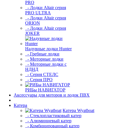
PRO
- Лодки Altair серия
PRO ULTRA
- Лодки Altair серия
ORION
- Лодки Altair серия
JOKER
Надувные лодки Hunter
- Гребные лодки
- Моторные лодки
- Моторные лодки с
НДНД
- Серия СТЕЛС
- Серия ПРО
РИБы НАВИГАТОР
Аксессуары для моторов и лодок ПВХ
Катера
Катера Wyatboat
- Cтеклопластиковый катер
- Алюминиевый катер
- Комбинированный катер