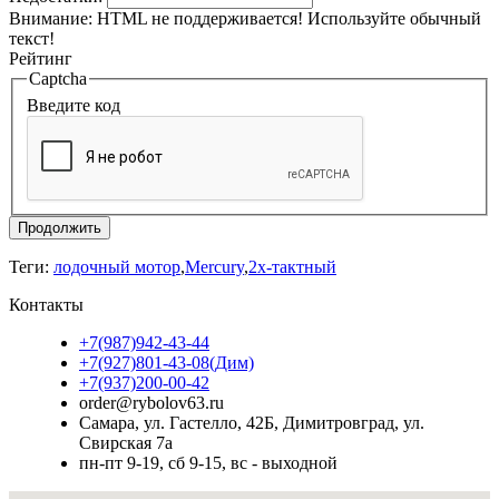
Внимание:
HTML не поддерживается! Используйте обычный
текст!
Рейтинг
Captcha
Введите код
Продолжить
Теги:
лодочный мотор
,
Mercury
,
2х-тактный
Контакты
+7(987)942-43-44
+7(927)801-43-08(Дим)
+7(937)200-00-42
order@rybolov63.ru
Самара, ул. Гастелло, 42Б, Димитровград, ул.
Свирская 7а
пн-пт 9-19, сб 9-15, вс - выходной