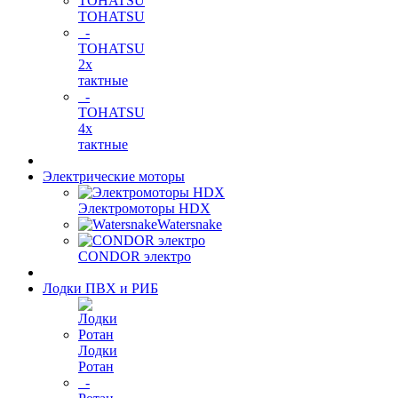
TOHATSU
-
TOHATSU
2х
тактные
-
TOHATSU
4х
тактные
Электрические моторы
Электромоторы HDX
Watersnake
CONDOR электро
Лодки ПВХ и РИБ
Лодки
Ротан
-