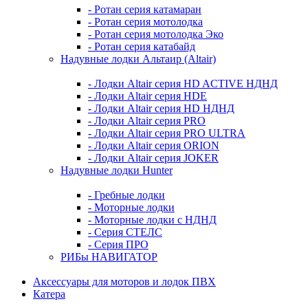
- Ротан серия катамаран
- Ротан серия мотолодка
- Ротан серия мотолодка Эко
- Ротан серия катабайд
Надувные лодки Альтаир (Altair)
- Лодки Altair серия HD ACTIVE НДНД
- Лодки Altair серия HDE
- Лодки Altair серия HD НДНД
- Лодки Altair серия PRO
- Лодки Altair серия PRO ULTRA
- Лодки Altair серия ORION
- Лодки Altair серия JOKER
Надувные лодки Hunter
- Гребные лодки
- Моторные лодки
- Моторные лодки с НДНД
- Серия СТЕЛС
- Серия ПРО
РИБы НАВИГАТОР
Аксессуары для моторов и лодок ПВХ
Катера