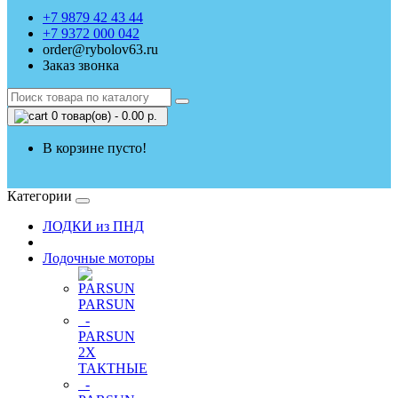
+7 9879 42 43 44
+7 9372 000 042
order@rybolov63.ru
Заказ звонка
0 товар(ов) - 0.00 р.
В корзине пусто!
Категории
ЛОДКИ из ПНД
Лодочные моторы
PARSUN
-
PARSUN
2Х
ТАКТНЫЕ
-