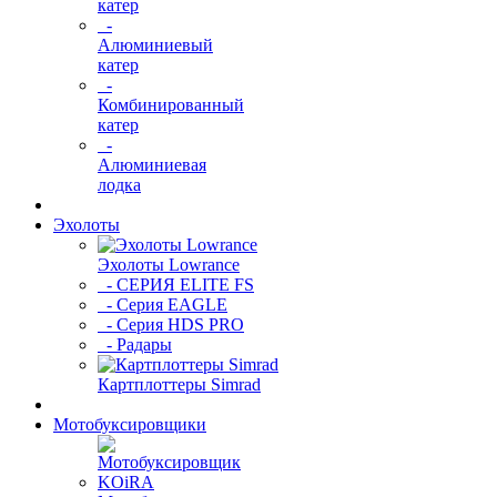
катер
-
Алюминиевый
катер
-
Комбинированный
катер
-
Алюминиевая
лодка
Эхолоты
Эхолоты Lowrance
- СЕРИЯ ELITE FS
- Серия EAGLE
- Серия HDS PRO
- Радары
Картплоттеры Simrad
Мотобуксировщики