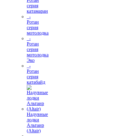
Ротан
серия
катамаран
-
Ротан
серия
мотолодка
-
Ротан
серия
мотолодка
Эко
-
Ротан
серия
катабайд
Надувные
лодки
Альтаир
(Altair)