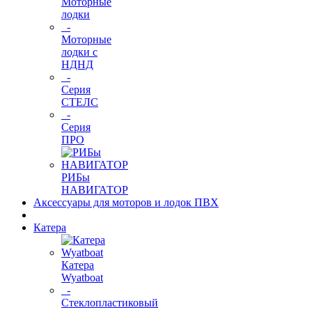
Моторные
лодки
-
Моторные
лодки с
НДНД
-
Серия
СТЕЛС
-
Серия
ПРО
РИБы
НАВИГАТОР
Аксессуары для моторов и лодок ПВХ
Катера
Катера
Wyatboat
-
Cтеклопластиковый