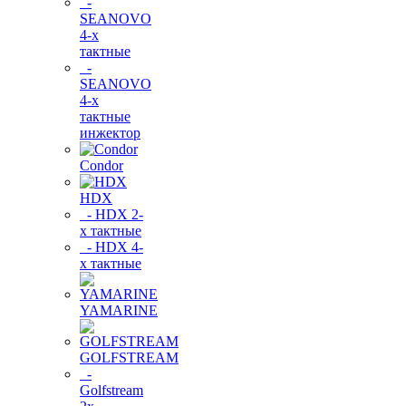
-
SEANOVO
4-х
тактные
-
SEANOVO
4-х
тактные
инжектор
Condor
HDX
- HDX 2-
х тактные
- HDX 4-
х тактные
YAMARINE
GOLFSTREAM
-
Golfstream