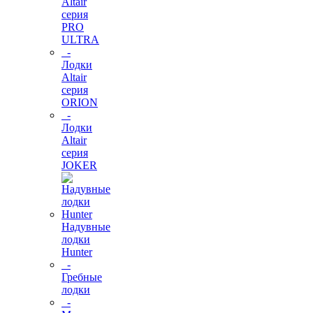
Altair
серия
PRO
ULTRA
-
Лодки
Altair
серия
ORION
-
Лодки
Altair
серия
JOKER
Надувные
лодки
Hunter
-
Гребные
лодки
-