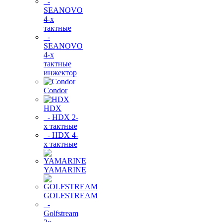
-
SEANOVO
4-х
тактные
-
SEANOVO
4-х
тактные
инжектор
Condor
HDX
- HDX 2-
х тактные
- HDX 4-
х тактные
YAMARINE
GOLFSTREAM
-
Golfstream