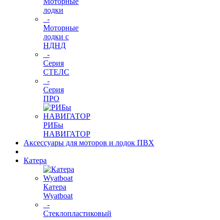
Моторные
лодки
-
Моторные
лодки с
НДНД
-
Серия
СТЕЛС
-
Серия
ПРО
РИБы
НАВИГАТОР
Аксессуары для моторов и лодок ПВХ
Катера
Катера
Wyatboat
-
Cтеклопластиковый