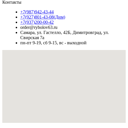
Контакты
+7(987)942-43-44
+7(927)801-43-08(Дим)
+7(937)200-00-42
order@rybolov63.ru
Самара, ул. Гастелло, 42Б, Димитровград, ул.
Свирская 7а
пн-пт 9-19, сб 9-15, вс - выходной