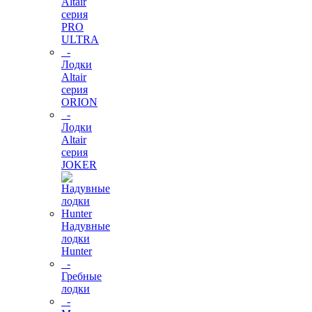
Altair
серия
PRO
ULTRA
-
Лодки
Altair
серия
ORION
-
Лодки
Altair
серия
JOKER
Надувные
лодки
Hunter
-
Гребные
лодки
-