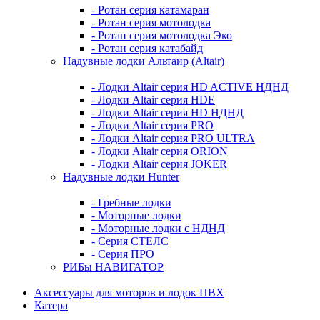
- Ротан серия катамаран
- Ротан серия мотолодка
- Ротан серия мотолодка Эко
- Ротан серия катабайд
Надувные лодки Альтаир (Altair)
- Лодки Altair серия HD ACTIVE НДНД
- Лодки Altair серия HDE
- Лодки Altair серия HD НДНД
- Лодки Altair серия PRO
- Лодки Altair серия PRO ULTRA
- Лодки Altair серия ORION
- Лодки Altair серия JOKER
Надувные лодки Hunter
- Гребные лодки
- Моторные лодки
- Моторные лодки с НДНД
- Серия СТЕЛС
- Серия ПРО
РИБы НАВИГАТОР
Аксессуары для моторов и лодок ПВХ
Катера