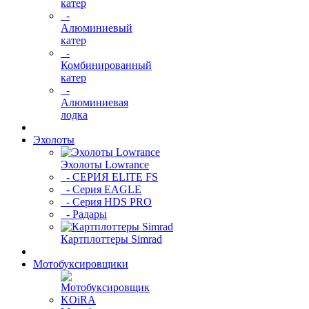
катер
-
Алюминиевый
катер
-
Комбинированный
катер
-
Алюминиевая
лодка
Эхолоты
Эхолоты Lowrance
- СЕРИЯ ELITE FS
- Серия EAGLE
- Серия HDS PRO
- Радары
Картплоттеры Simrad
Мотобуксировщики