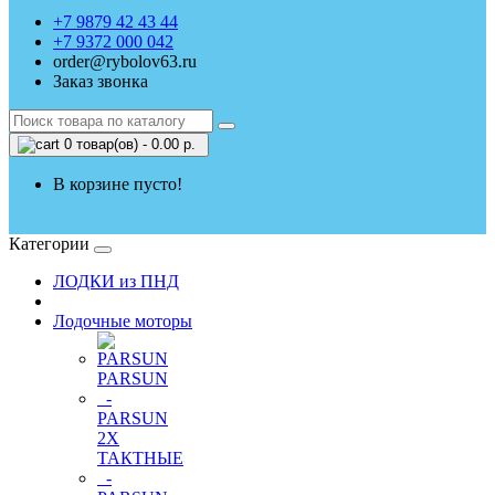
+7 9879 42 43 44
+7 9372 000 042
order@rybolov63.ru
Заказ звонка
0 товар(ов) - 0.00 р.
В корзине пусто!
Категории
ЛОДКИ из ПНД
Лодочные моторы
PARSUN
-
PARSUN
2Х
ТАКТНЫЕ
-