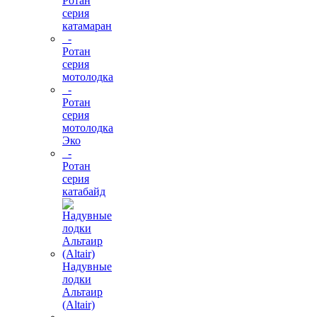
Ротан
серия
катамаран
-
Ротан
серия
мотолодка
-
Ротан
серия
мотолодка
Эко
-
Ротан
серия
катабайд
Надувные
лодки
Альтаир
(Altair)