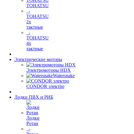
TOHATSU
-
TOHATSU
2х
тактные
-
TOHATSU
4х
тактные
Электрические моторы
Электромоторы HDX
Watersnake
CONDOR электро
Лодки ПВХ и РИБ
Лодки
Ротан
-