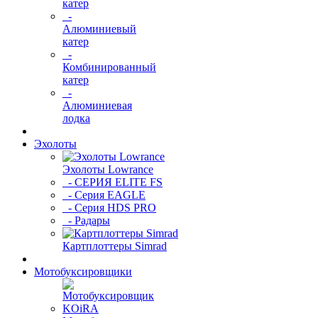
катер
-
Алюминиевый
катер
-
Комбинированный
катер
-
Алюминиевая
лодка
Эхолоты
Эхолоты Lowrance
- СЕРИЯ ELITE FS
- Серия EAGLE
- Серия HDS PRO
- Радары
Картплоттеры Simrad
Мотобуксировщики