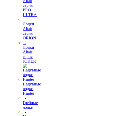
Altair
серия
PRO
ULTRA
-
Лодки
Altair
серия
ORION
-
Лодки
Altair
серия
JOKER
Надувные
лодки
Hunter
-
Гребные
лодки
-