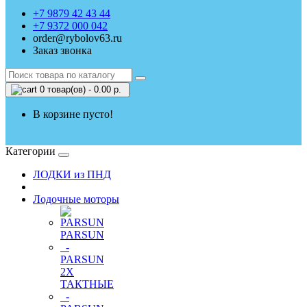
+7 9879 42 43 44
+7 9372 000 042
order@rybolov63.ru
Заказ звонка
0 товар(ов) - 0.00 р.
В корзине пусто!
Категории
ЛОДКИ из ПНД
Лодочные моторы
PARSUN
-
PARSUN
2Х
ТАКТНЫЕ
-