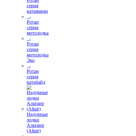
Ротан
серия
катамаран
-
Ротан
серия
мотолодка
-
Ротан
серия
мотолодка
Эко
-
Ротан
серия
катабайд
Надувные
лодки
Альтаир
(Altair)