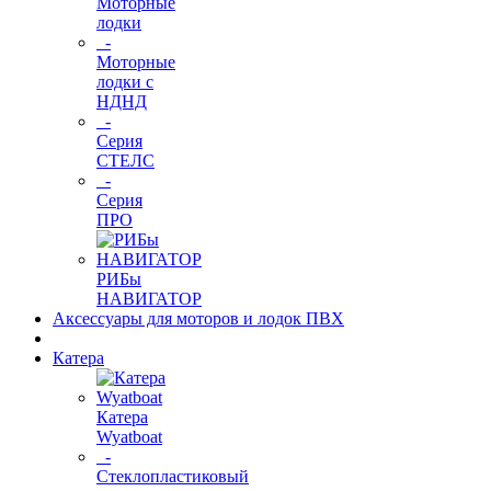
Моторные
лодки
-
Моторные
лодки с
НДНД
-
Серия
СТЕЛС
-
Серия
ПРО
РИБы
НАВИГАТОР
Аксессуары для моторов и лодок ПВХ
Катера
Катера
Wyatboat
-
Cтеклопластиковый