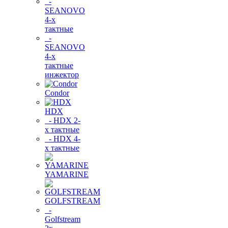
-
SEANOVO
4-х
тактные
-
SEANOVO
4-х
тактные
инжектор
Condor
HDX
- HDX 2-
х тактные
- HDX 4-
х тактные
YAMARINE
GOLFSTREAM
-
Golfstream