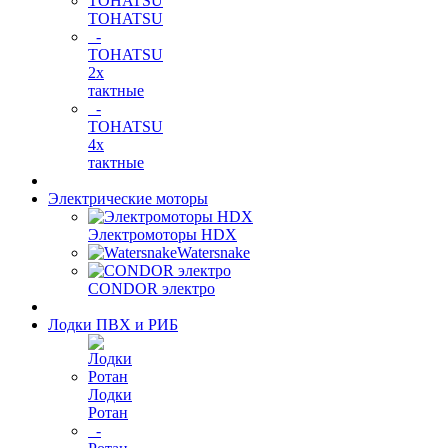
TOHATSU
-
TOHATSU
2х
тактные
-
TOHATSU
4х
тактные
Электрические моторы
Электромоторы HDX
Watersnake
CONDOR электро
Лодки ПВХ и РИБ
Лодки
Ротан
-