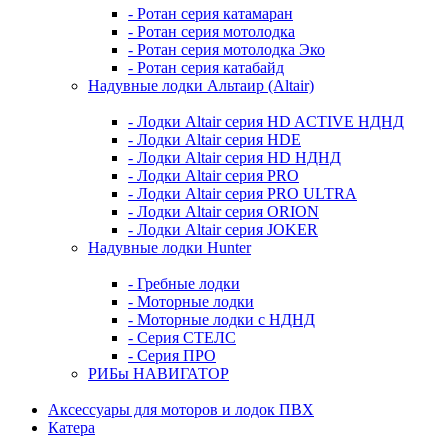
- Ротан серия катамаран
- Ротан серия мотолодка
- Ротан серия мотолодка Эко
- Ротан серия катабайд
Надувные лодки Альтаир (Altair)
- Лодки Altair серия HD ACTIVE НДНД
- Лодки Altair серия HDE
- Лодки Altair серия HD НДНД
- Лодки Altair серия PRO
- Лодки Altair серия PRO ULTRA
- Лодки Altair серия ORION
- Лодки Altair серия JOKER
Надувные лодки Hunter
- Гребные лодки
- Моторные лодки
- Моторные лодки с НДНД
- Серия СТЕЛС
- Серия ПРО
РИБы НАВИГАТОР
Аксессуары для моторов и лодок ПВХ
Катера