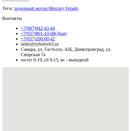
Теги:
лодочный мотор
,
Mercury
,
Verado
Контакты
+7(987)942-43-44
+7(927)801-43-08(Дим)
+7(937)200-00-42
order@rybolov63.ru
Самара, ул. Гастелло, 42Б, Димитровград, ул.
Свирская 7а
пн-пт 9-19, сб 9-15, вс - выходной