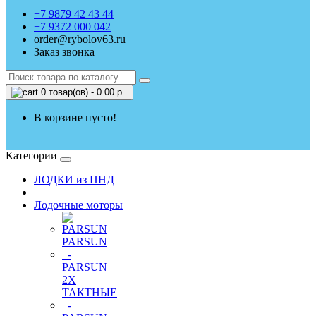
+7 9879 42 43 44
+7 9372 000 042
order@rybolov63.ru
Заказ звонка
0 товар(ов) - 0.00 р.
В корзине пусто!
Категории
ЛОДКИ из ПНД
Лодочные моторы
PARSUN
-
PARSUN
2Х
ТАКТНЫЕ
-