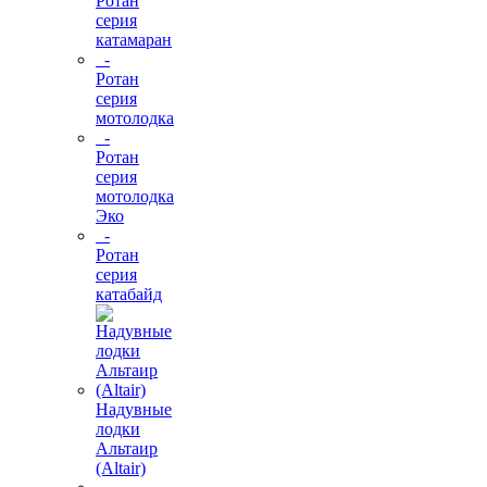
Ротан
серия
катамаран
-
Ротан
серия
мотолодка
-
Ротан
серия
мотолодка
Эко
-
Ротан
серия
катабайд
Надувные
лодки
Альтаир
(Altair)