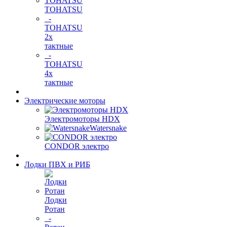
TOHATSU
-
TOHATSU
2х
тактные
-
TOHATSU
4х
тактные
Электрические моторы
Электромоторы HDX
Watersnake
CONDOR электро
Лодки ПВХ и РИБ
Лодки
Ротан
-