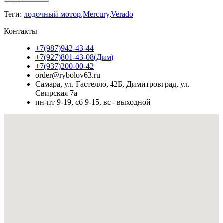
Теги:
лодочный мотор
,
Mercury
,
Verado
Контакты
+7(987)942-43-44
+7(927)801-43-08(Дим)
+7(937)200-00-42
order@rybolov63.ru
Самара, ул. Гастелло, 42Б, Димитровград, ул.
Свирская 7а
пн-пт 9-19, сб 9-15, вс - выходной