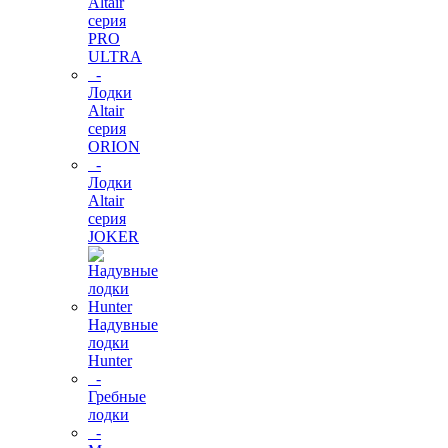
Altair
серия
PRO
ULTRA
-
Лодки
Altair
серия
ORION
-
Лодки
Altair
серия
JOKER
Надувные
лодки
Hunter
-
Гребные
лодки
-