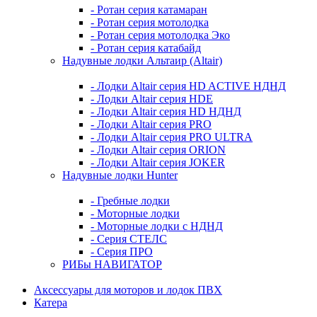
- Ротан серия катамаран
- Ротан серия мотолодка
- Ротан серия мотолодка Эко
- Ротан серия катабайд
Надувные лодки Альтаир (Altair)
- Лодки Altair серия HD ACTIVE НДНД
- Лодки Altair серия HDE
- Лодки Altair серия HD НДНД
- Лодки Altair серия PRO
- Лодки Altair серия PRO ULTRA
- Лодки Altair серия ORION
- Лодки Altair серия JOKER
Надувные лодки Hunter
- Гребные лодки
- Моторные лодки
- Моторные лодки с НДНД
- Серия СТЕЛС
- Серия ПРО
РИБы НАВИГАТОР
Аксессуары для моторов и лодок ПВХ
Катера