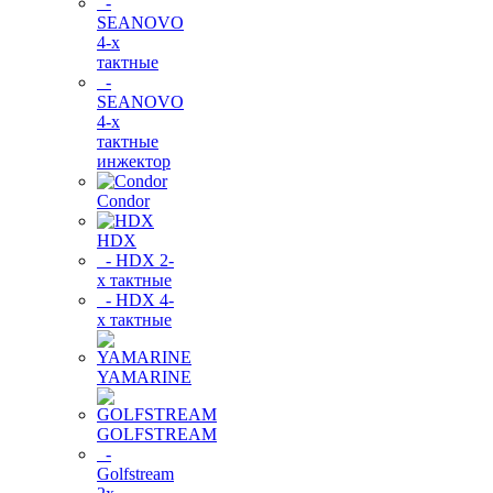
-
SEANOVO
4-х
тактные
-
SEANOVO
4-х
тактные
инжектор
Condor
HDX
- HDX 2-
х тактные
- HDX 4-
х тактные
YAMARINE
GOLFSTREAM
-
Golfstream