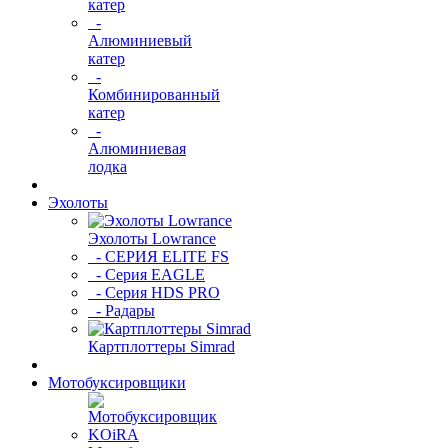
катер
-
Алюминиевый
катер
-
Комбинированный
катер
-
Алюминиевая
лодка
Эхолоты
Эхолоты Lowrance
- СЕРИЯ ELITE FS
- Серия EAGLE
- Серия HDS PRO
- Радары
Картплоттеры Simrad
Мотобуксировщики