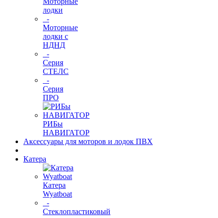
Моторные
лодки
-
Моторные
лодки с
НДНД
-
Серия
СТЕЛС
-
Серия
ПРО
РИБы
НАВИГАТОР
Аксессуары для моторов и лодок ПВХ
Катера
Катера
Wyatboat
-
Cтеклопластиковый