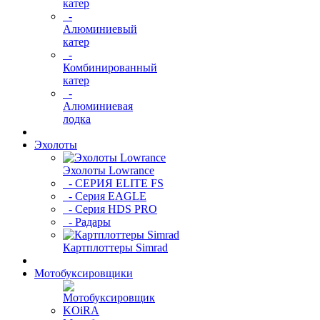
катер
-
Алюминиевый
катер
-
Комбинированный
катер
-
Алюминиевая
лодка
Эхолоты
Эхолоты Lowrance
- СЕРИЯ ELITE FS
- Серия EAGLE
- Серия HDS PRO
- Радары
Картплоттеры Simrad
Мотобуксировщики