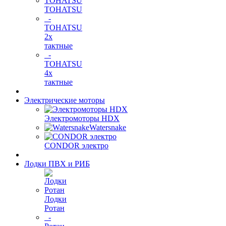
TOHATSU
-
TOHATSU
2х
тактные
-
TOHATSU
4х
тактные
Электрические моторы
Электромоторы HDX
Watersnake
CONDOR электро
Лодки ПВХ и РИБ
Лодки
Ротан
-