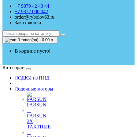
+7 9879 42 43 44
+7 9372 000 042
order@rybolov63.ru
Заказ звонка
0 товар(ов) - 0.00 р.
В корзине пусто!
Категории
ЛОДКИ из ПНД
Лодочные моторы
PARSUN
-
PARSUN
2Х
ТАКТНЫЕ
-