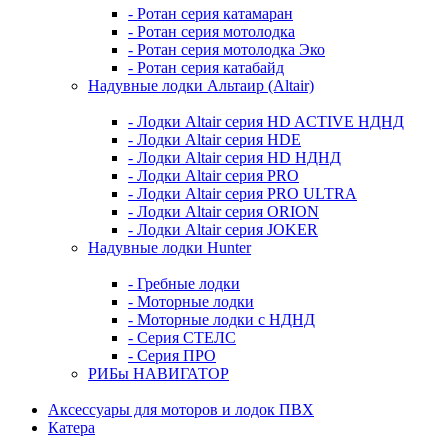
- Ротан серия катамаран
- Ротан серия мотолодка
- Ротан серия мотолодка Эко
- Ротан серия катабайд
Надувные лодки Альтаир (Altair)
- Лодки Altair серия HD ACTIVE НДНД
- Лодки Altair серия HDE
- Лодки Altair серия HD НДНД
- Лодки Altair серия PRO
- Лодки Altair серия PRO ULTRA
- Лодки Altair серия ORION
- Лодки Altair серия JOKER
Надувные лодки Hunter
- Гребные лодки
- Моторные лодки
- Моторные лодки с НДНД
- Серия СТЕЛС
- Серия ПРО
РИБы НАВИГАТОР
Аксессуары для моторов и лодок ПВХ
Катера