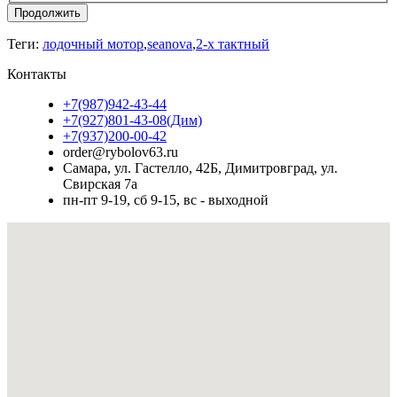
Продолжить
Теги:
лодочный мотор
,
seanova
,
2-х тактный
Контакты
+7(987)942-43-44
+7(927)801-43-08(Дим)
+7(937)200-00-42
order@rybolov63.ru
Самара, ул. Гастелло, 42Б, Димитровград, ул.
Свирская 7а
пн-пт 9-19, сб 9-15, вс - выходной