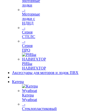
Моторные
лодки
-
Моторные
лодки с
НДНД
-
Серия
СТЕЛС
-
Серия
ПРО
РИБы
НАВИГАТОР
Аксессуары для моторов и лодок ПВХ
Катера
Катера
Wyatboat
-
Cтеклопластиковый