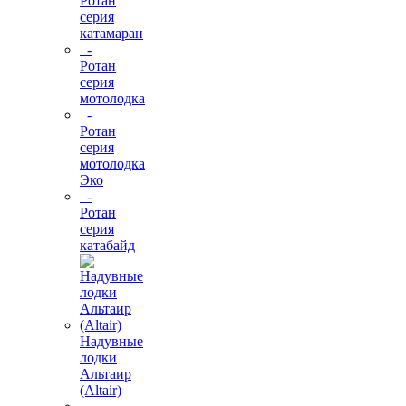
Ротан
серия
катамаран
-
Ротан
серия
мотолодка
-
Ротан
серия
мотолодка
Эко
-
Ротан
серия
катабайд
Надувные
лодки
Альтаир
(Altair)