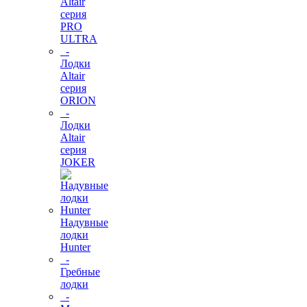
Altair
серия
PRO
ULTRA
-
Лодки
Altair
серия
ORION
-
Лодки
Altair
серия
JOKER
Надувные
лодки
Hunter
-
Гребные
лодки
-