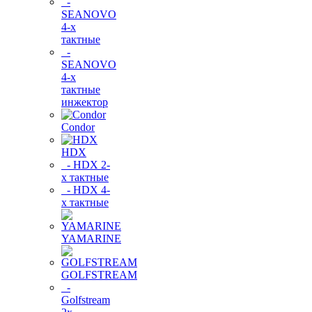
-
SEANOVO
4-х
тактные
-
SEANOVO
4-х
тактные
инжектор
Condor
HDX
- HDX 2-
х тактные
- HDX 4-
х тактные
YAMARINE
GOLFSTREAM
-
Golfstream