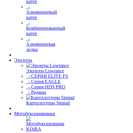
катер
-
Алюминиевый
катер
-
Комбинированный
катер
-
Алюминиевая
лодка
Эхолоты
Эхолоты Lowrance
- СЕРИЯ ELITE FS
- Серия EAGLE
- Серия HDS PRO
- Радары
Картплоттеры Simrad
Мотобуксировщики