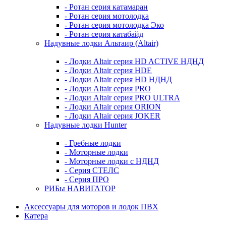
- Ротан серия катамаран
- Ротан серия мотолодка
- Ротан серия мотолодка Эко
- Ротан серия катабайд
Надувные лодки Альтаир (Altair)
- Лодки Altair серия HD ACTIVE НДНД
- Лодки Altair серия HDE
- Лодки Altair серия HD НДНД
- Лодки Altair серия PRO
- Лодки Altair серия PRO ULTRA
- Лодки Altair серия ORION
- Лодки Altair серия JOKER
Надувные лодки Hunter
- Гребные лодки
- Моторные лодки
- Моторные лодки с НДНД
- Серия СТЕЛС
- Серия ПРО
РИБы НАВИГАТОР
Аксессуары для моторов и лодок ПВХ
Катера