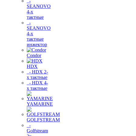
-
SEANOVO
4-х
тактные
-
SEANOVO
4-х
тактные
инжектор
Condor
HDX
- HDX 2-
х тактные
- HDX 4-
х тактные
YAMARINE
GOLFSTREAM
-
Golfstream