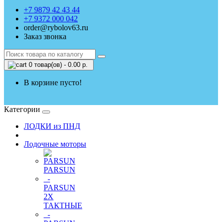
+7 9879 42 43 44
+7 9372 000 042
order@rybolov63.ru
Заказ звонка
0 товар(ов) - 0.00 р.
В корзине пусто!
Категории
ЛОДКИ из ПНД
Лодочные моторы
PARSUN
-
PARSUN
2Х
ТАКТНЫЕ
-