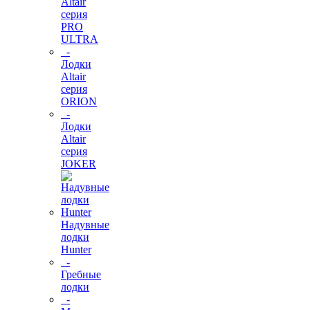
Altair
серия
PRO
ULTRA
-
Лодки
Altair
серия
ORION
-
Лодки
Altair
серия
JOKER
Надувные
лодки
Hunter
-
Гребные
лодки
-