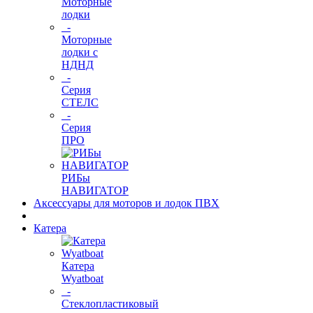
Моторные
лодки
-
Моторные
лодки с
НДНД
-
Серия
СТЕЛС
-
Серия
ПРО
РИБы
НАВИГАТОР
Аксессуары для моторов и лодок ПВХ
Катера
Катера
Wyatboat
-
Cтеклопластиковый