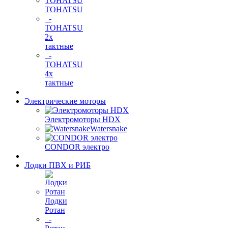
TOHATSU
-
TOHATSU
2х
тактные
-
TOHATSU
4х
тактные
Электрические моторы
Электромоторы HDX
Watersnake
CONDOR электро
Лодки ПВХ и РИБ
Лодки
Ротан
-