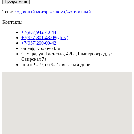
Продолжить
Теги:
лодочный мотор
,
seanova
,
2-х тактный
Контакты
+7(987)942-43-44
+7(927)801-43-08(Дим)
+7(937)200-00-42
order@rybolov63.ru
Самара, ул. Гастелло, 42Б, Димитровград, ул.
Свирская 7а
пн-пт 9-19, сб 9-15, вс - выходной