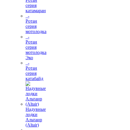
Ротан
серия
катамаран
-
Ротан
серия
мотолодка
-
Ротан
серия
мотолодка
Эко
-
Ротан
серия
катабайд
Надувные
лодки
Альтаир
(Altair)