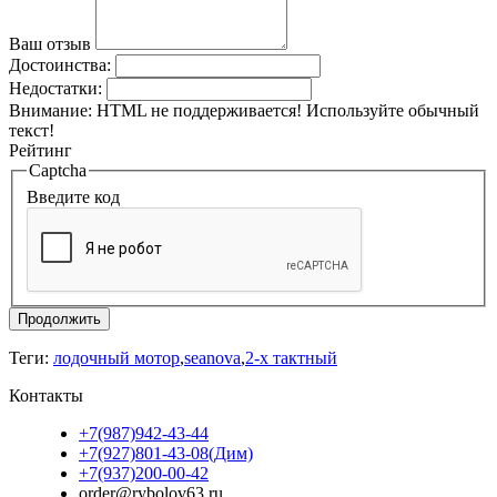
Ваш отзыв
Достоинства:
Недостатки:
Внимание:
HTML не поддерживается! Используйте обычный
текст!
Рейтинг
Captcha
Введите код
Продолжить
Теги:
лодочный мотор
,
seanova
,
2-х тактный
Контакты
+7(987)942-43-44
+7(927)801-43-08(Дим)
+7(937)200-00-42
order@rybolov63.ru