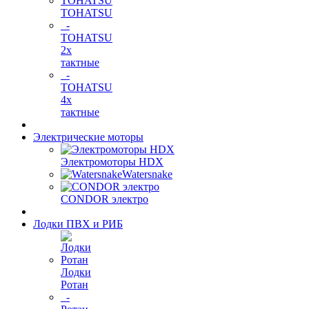
TOHATSU
-
TOHATSU
2х
тактные
-
TOHATSU
4х
тактные
Электрические моторы
Электромоторы HDX
Watersnake
CONDOR электро
Лодки ПВХ и РИБ
Лодки
Ротан
-