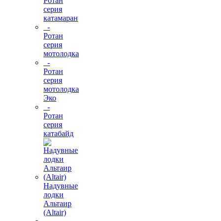
Ротан
серия
катамаран
-
Ротан
серия
мотолодка
-
Ротан
серия
мотолодка
Эко
-
Ротан
серия
катабайд
Надувные
лодки
Альтаир
(Altair)