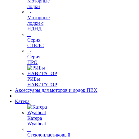
Моторные
лодки
-
Моторные
лодки с
НДНД
-
Серия
СТЕЛС
-
Серия
ПРО
РИБы
НАВИГАТОР
Аксессуары для моторов и лодок ПВХ
Катера
Катера
Wyatboat
-
Cтеклопластиковый