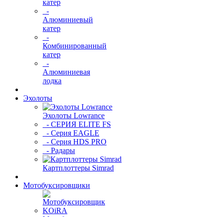
катер
-
Алюминиевый
катер
-
Комбинированный
катер
-
Алюминиевая
лодка
Эхолоты
Эхолоты Lowrance
- СЕРИЯ ELITE FS
- Серия EAGLE
- Серия HDS PRO
- Радары
Картплоттеры Simrad
Мотобуксировщики