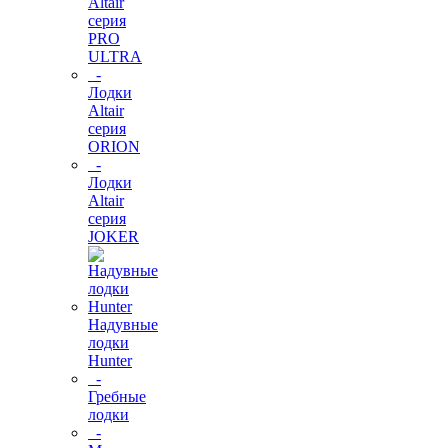
Altair
серия
PRO
ULTRA
-
Лодки
Altair
серия
ORION
-
Лодки
Altair
серия
JOKER
Надувные
лодки
Hunter
-
Гребные
лодки
-