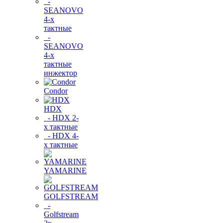
-
SEANOVO
4-х
тактные
-
SEANOVO
4-х
тактные
инжектор
Condor
HDX
- HDX 2-
х тактные
- HDX 4-
х тактные
YAMARINE
GOLFSTREAM
-
Golfstream