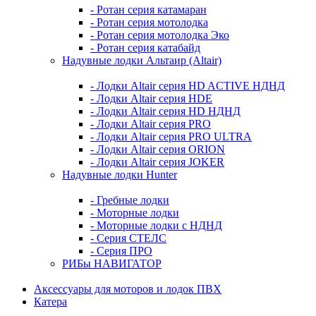
- Ротан серия катамаран
- Ротан серия мотолодка
- Ротан серия мотолодка Эко
- Ротан серия катабайд
Надувные лодки Альтаир (Altair)
- Лодки Altair серия HD ACTIVE НДНД
- Лодки Altair серия HDE
- Лодки Altair серия HD НДНД
- Лодки Altair серия PRO
- Лодки Altair серия PRO ULTRA
- Лодки Altair серия ORION
- Лодки Altair серия JOKER
Надувные лодки Hunter
- Гребные лодки
- Моторные лодки
- Моторные лодки с НДНД
- Серия СТЕЛС
- Серия ПРО
РИБы НАВИГАТОР
Аксессуары для моторов и лодок ПВХ
Катера