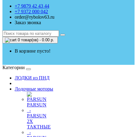
+7 9879 42 43 44
+7 9372 000 042
order@rybolov63.ru
Заказ звонка
0 товар(ов) - 0.00 р.
В корзине пусто!
Категории
ЛОДКИ из ПНД
Лодочные моторы
PARSUN
-
PARSUN
2Х
ТАКТНЫЕ
-