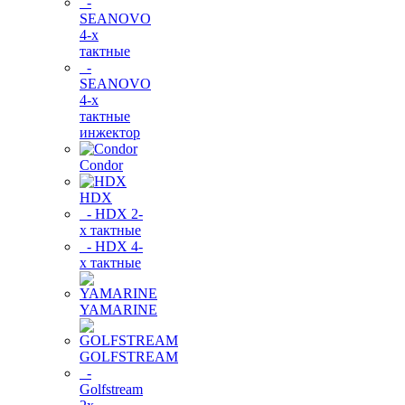
-
SEANOVO
4-х
тактные
-
SEANOVO
4-х
тактные
инжектор
Condor
HDX
- HDX 2-
х тактные
- HDX 4-
х тактные
YAMARINE
GOLFSTREAM
-
Golfstream