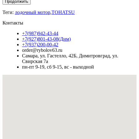
Продолжить
Теги:
лодочный мотор
,
TOHATSU
Контакты
+7(987)942-43-44
+7(927)801-43-08(Дим)
+7(937)200-00-42
order@rybolov63.ru
Самара, ул. Гастелло, 42Б, Димитровград, ул.
Свирская 7а
пн-пт 9-19, сб 9-15, вс - выходной