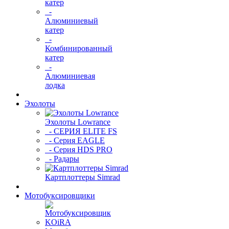
катер
-
Алюминиевый
катер
-
Комбинированный
катер
-
Алюминиевая
лодка
Эхолоты
Эхолоты Lowrance
- СЕРИЯ ELITE FS
- Серия EAGLE
- Серия HDS PRO
- Радары
Картплоттеры Simrad
Мотобуксировщики