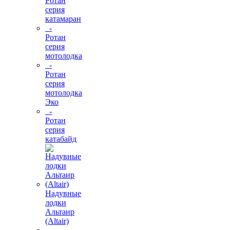
Ротан
серия
катамаран
-
Ротан
серия
мотолодка
-
Ротан
серия
мотолодка
Эко
-
Ротан
серия
катабайд
Надувные
лодки
Альтаир
(Altair)