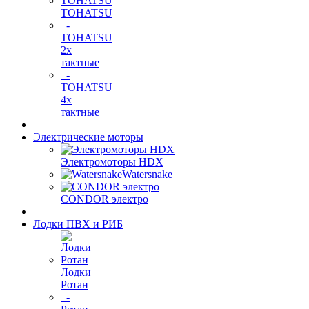
TOHATSU
-
TOHATSU
2х
тактные
-
TOHATSU
4х
тактные
Электрические моторы
Электромоторы HDX
Watersnake
CONDOR электро
Лодки ПВХ и РИБ
Лодки
Ротан
-