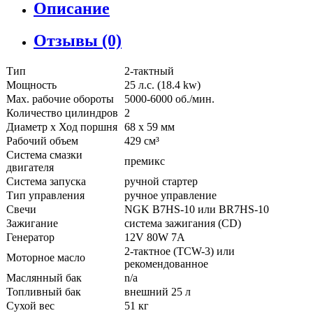
Описание
Отзывы (0)
Тип
2-тактный
Мощность
25 л.с. (18.4 kw)
Мах. рабочие обороты
5000-6000 об./мин.
Количество цилиндров
2
Диаметр x Ход поршня
68 x 59 мм
Рабочий объем
429 см³
Система смазки
премикс
двигателя
Система запуска
ручной стартер
Тип управления
ручное управление
Свечи
NGK B7HS-10 или BR7HS-10
Зажигание
система зажигания (CD)
Генератор
12V 80W 7A
2-тактное (TCW-3) или
Моторное масло
рекомендованное
Маслянный бак
n/a
Топливный бак
внешний 25 л
Сухой вес
51 кг