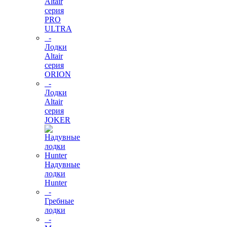
Altair
серия
PRO
ULTRA
-
Лодки
Altair
серия
ORION
-
Лодки
Altair
серия
JOKER
Надувные
лодки
Hunter
-
Гребные
лодки
-