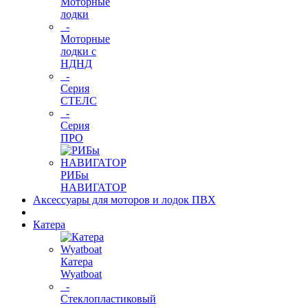
Моторные
лодки
-
Моторные
лодки с
НДНД
-
Серия
СТЕЛС
-
Серия
ПРО
РИБы
НАВИГАТОР
Аксессуары для моторов и лодок ПВХ
Катера
Катера
Wyatboat
-
Cтеклопластиковый