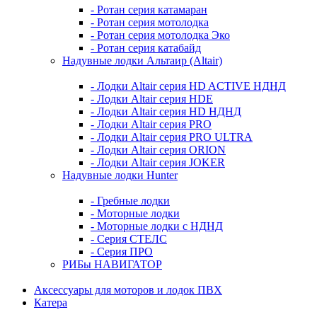
- Ротан серия катамаран
- Ротан серия мотолодка
- Ротан серия мотолодка Эко
- Ротан серия катабайд
Надувные лодки Альтаир (Altair)
- Лодки Altair серия HD ACTIVE НДНД
- Лодки Altair серия HDE
- Лодки Altair серия HD НДНД
- Лодки Altair серия PRO
- Лодки Altair серия PRO ULTRA
- Лодки Altair серия ORION
- Лодки Altair серия JOKER
Надувные лодки Hunter
- Гребные лодки
- Моторные лодки
- Моторные лодки с НДНД
- Серия СТЕЛС
- Серия ПРО
РИБы НАВИГАТОР
Аксессуары для моторов и лодок ПВХ
Катера