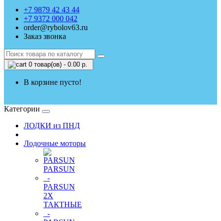
+7 9879 42 43 44
+7 9372 000 042
order@rybolov63.ru
Заказ звонка
0 товар(ов) - 0.00 р.
В корзине пусто!
Категории
ЛОДКИ из ПНД
Лодочные моторы
PARSUN
-
PARSUN
2Х
ТАКТНЫЕ
-