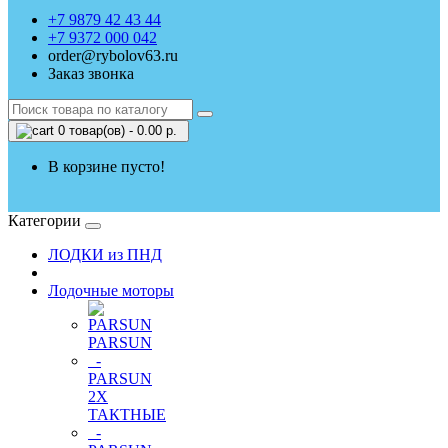
+7 9879 42 43 44
+7 9372 000 042
order@rybolov63.ru
Заказ звонка
0 товар(ов) - 0.00 р.
В корзине пусто!
Категории
ЛОДКИ из ПНД
Лодочные моторы
PARSUN
-
PARSUN
2Х
ТАКТНЫЕ
-