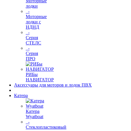
Моторные
лодки
-
Моторные
лодки с
НДНД
-
Серия
СТЕЛС
-
Серия
ПРО
РИБы
НАВИГАТОР
Аксессуары для моторов и лодок ПВХ
Катера
Катера
Wyatboat
-
Cтеклопластиковый