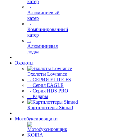
катер
-
Алюминиевый
катер
-
Комбинированный
катер
-
Алюминиевая
лодка
Эхолоты
Эхолоты Lowrance
- СЕРИЯ ELITE FS
- Серия EAGLE
- Серия HDS PRO
- Радары
Картплоттеры Simrad
Мотобуксировщики