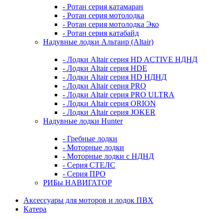
- Ротан серия катамаран
- Ротан серия мотолодка
- Ротан серия мотолодка Эко
- Ротан серия катабайд
Надувные лодки Альтаир (Altair)
- Лодки Altair серия HD ACTIVE НДНД
- Лодки Altair серия HDE
- Лодки Altair серия HD НДНД
- Лодки Altair серия PRO
- Лодки Altair серия PRO ULTRA
- Лодки Altair серия ORION
- Лодки Altair серия JOKER
Надувные лодки Hunter
- Гребные лодки
- Моторные лодки
- Моторные лодки с НДНД
- Серия СТЕЛС
- Серия ПРО
РИБы НАВИГАТОР
Аксессуары для моторов и лодок ПВХ
Катера