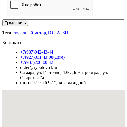
Продолжить
Теги:
лодочный мотор
,
TOHATSU
Контакты
+7(987)942-43-44
+7(927)801-43-08(Дим)
+7(937)200-00-42
order@rybolov63.ru
Самара, ул. Гастелло, 42Б, Димитровград, ул.
Свирская 7а
пн-пт 9-19, сб 9-15, вс - выходной