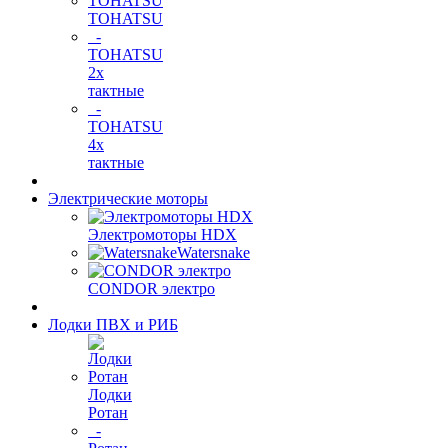
TOHATSU
-
TOHATSU
2х
тактные
-
TOHATSU
4х
тактные
Электрические моторы
Электромоторы HDX
Watersnake
CONDOR электро
Лодки ПВХ и РИБ
Лодки
Ротан
-