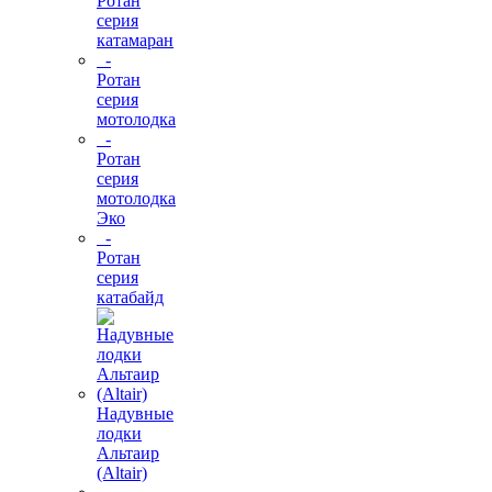
Ротан
серия
катамаран
-
Ротан
серия
мотолодка
-
Ротан
серия
мотолодка
Эко
-
Ротан
серия
катабайд
Надувные
лодки
Альтаир
(Altair)