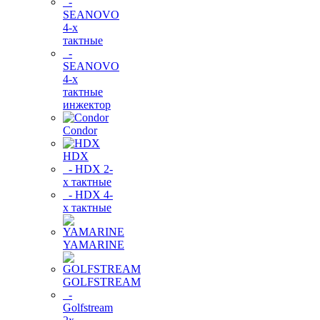
-
SEANOVO
4-х
тактные
-
SEANOVO
4-х
тактные
инжектор
Condor
HDX
- HDX 2-
х тактные
- HDX 4-
х тактные
YAMARINE
GOLFSTREAM
-
Golfstream