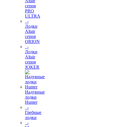
Altair
серия
PRO
ULTRA
-
Лодки
Altair
серия
ORION
-
Лодки
Altair
серия
JOKER
Надувные
лодки
Hunter
-
Гребные
лодки
-