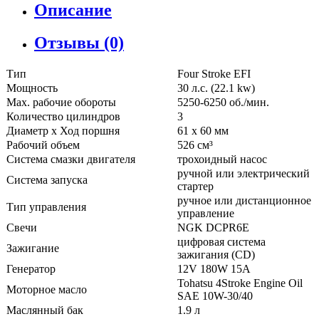
Описание
Отзывы (0)
Тип
Four Stroke EFI
Мощность
30 л.с. (22.1 kw)
Мах. рабочие обороты
5250-6250 об./мин.
Количество цилиндров
3
Диаметр x Ход поршня
61 x 60 мм
Рабочий объем
526 см³
Система смазки двигателя
трохоидный насос
ручной или электрический
Система запуска
стартер
ручное или дистанционное
Тип управления
управление
Свечи
NGK DCPR6E
цифровая система
Зажигание
зажигания (CD)
Генератор
12V 180W 15A
Tohatsu 4Stroke Engine Oil
Моторное масло
SAE 10W-30/40
Маслянный бак
1.9 л