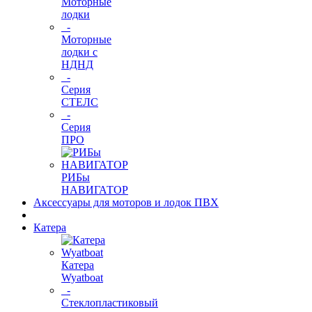
Моторные
лодки
-
Моторные
лодки с
НДНД
-
Серия
СТЕЛС
-
Серия
ПРО
РИБы
НАВИГАТОР
Аксессуары для моторов и лодок ПВХ
Катера
Катера
Wyatboat
-
Cтеклопластиковый