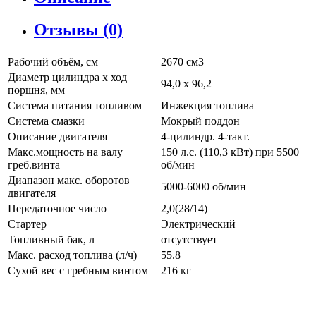
Отзывы (0)
Рабочий объём, см
2670 см3
Диаметр цилиндра х ход
94,0 х 96,2
поршня, мм
Система питания топливом
Инжекция топлива
Система смазки
Мокрый поддон
Описание двигателя
4-цилиндр. 4-такт.
Макс.мощность на валу
150 л.с. (110,3 кВт) при 5500
греб.винта
об/мин
Диапазон макс. оборотов
5000-6000 об/мин
двигателя
Передаточное число
2,0(28/14)
Стартер
Электрический
Топливный бак, л
отсутствует
Макс. расход топлива (л/ч)
55.8
Сухой вес с гребным винтом
216 кг