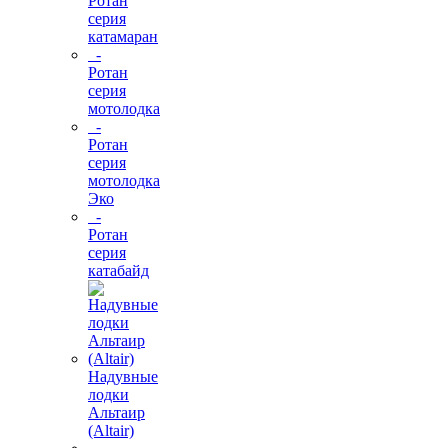
Ротан
серия
катамаран
-
Ротан
серия
мотолодка
-
Ротан
серия
мотолодка
Эко
-
Ротан
серия
катабайд
Надувные
лодки
Альтаир
(Altair)