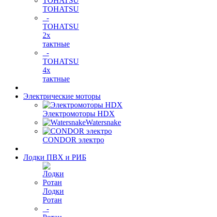
TOHATSU
-
TOHATSU
2х
тактные
-
TOHATSU
4х
тактные
Электрические моторы
Электромоторы HDX
Watersnake
CONDOR электро
Лодки ПВХ и РИБ
Лодки
Ротан
-