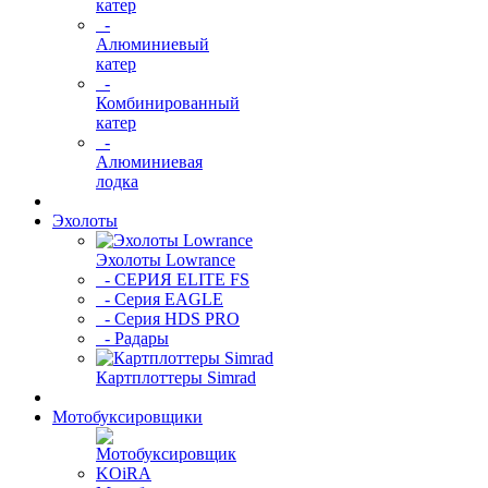
катер
-
Алюминиевый
катер
-
Комбинированный
катер
-
Алюминиевая
лодка
Эхолоты
Эхолоты Lowrance
- СЕРИЯ ELITE FS
- Серия EAGLE
- Серия HDS PRO
- Радары
Картплоттеры Simrad
Мотобуксировщики