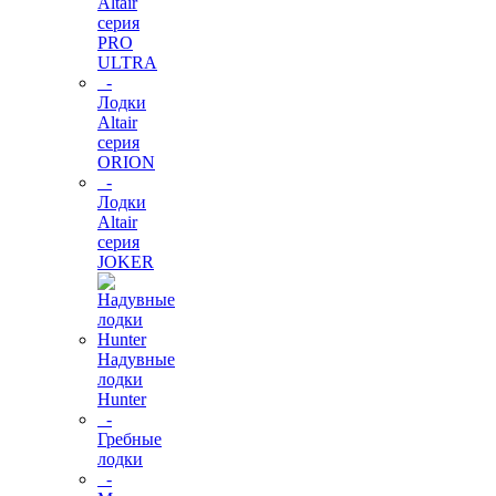
Altair
серия
PRO
ULTRA
-
Лодки
Altair
серия
ORION
-
Лодки
Altair
серия
JOKER
Надувные
лодки
Hunter
-
Гребные
лодки
-