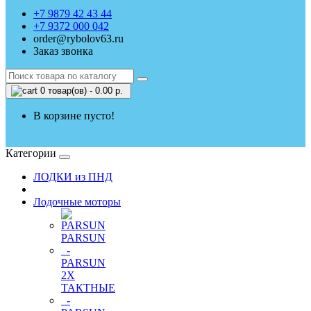
+7 9879 42 43 44
+7 9372 000 042
order@rybolov63.ru
Заказ звонка
0 товар(ов) - 0.00 р.
В корзине пусто!
Категории
ЛОДКИ из ПНД
Лодочные моторы
PARSUN
-
PARSUN
2Х
ТАКТНЫЕ
-