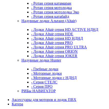
- Ротан серия катамаран
- Ротан серия мотолодка
- Ротан серия мотолодка Эко
- Ротан серия катабайд
Надувные лодки Альтаир (Altair)
- Лодки Altair серия HD ACTIVE НДНД
- Лодки Altair серия HDE
- Лодки Altair серия HD НДНД
- Лодки Altair серия PRO
- Лодки Altair серия PRO ULTRA
- Лодки Altair серия ORION
- Лодки Altair серия JOKER
Надувные лодки Hunter
- Гребные лодки
- Моторные лодки
- Моторные лодки с НДНД
- Серия СТЕЛС
- Серия ПРО
РИБы НАВИГАТОР
Аксессуары для моторов и лодок ПВХ
Катера