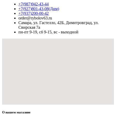
+7(987)942-43-44
+7(927)801-43-08(Дим)
+7(937)200-00-42
order@rybolov63.ru
Самара, ул. Гастелло, 42Б, Димитровград, ул.
Свирская 7а
пн-пт 9-19, сб 9-15, вс - выходной
О нашем магазине