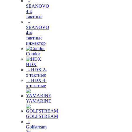
-
SEANOVO
4-х
тактные
-
SEANOVO
4-х
тактные
инжектор
Condor
HDX
- HDX 2-
х тактные
- HDX 4-
х тактные
YAMARINE
GOLFSTREAM
-
Golfstream