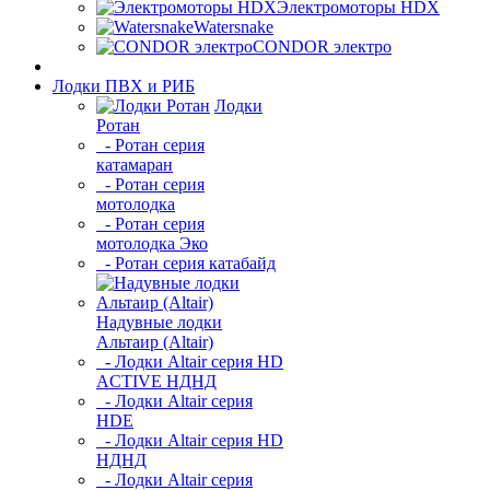
Электромоторы HDX
Watersnake
CONDOR электро
Лодки ПВХ и РИБ
Лодки
Ротан
- Ротан серия
катамаран
- Ротан серия
мотолодка
- Ротан серия
мотолодка Эко
- Ротан серия катабайд
Надувные лодки
Альтаир (Altair)
- Лодки Altair серия HD
ACTIVE НДНД
- Лодки Altair серия
HDE
- Лодки Altair серия HD
НДНД
- Лодки Altair серия