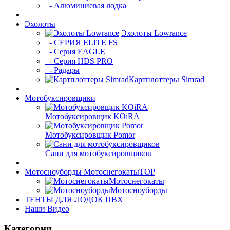
- Алюминиевая лодка
Эхолоты
Эхолоты Lowrance
- СЕРИЯ ELITE FS
- Серия EAGLE
- Серия HDS PRO
- Радары
Картплоттеры Simrad
Мотобуксировщики
Мотобуксировщик KOiRA
Мотобуксировщик Pomor
Сани для мотобуксировщиков
Мотосноуборды Мотоснегокаты
TOP
Мотоснегокаты
Мотосноуборды
ТЕНТЫ ДЛЯ ЛОДОК ПВХ
Наши Видео
Категории