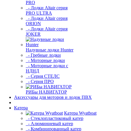
PRO
- Лодки Altair серия
PRO ULTRA
- Лодки Altair серия
ORION
- Лодки Altair серия
JOKER
Надувные лодки Hunter
- Гребные лодки
- Моторные лодки
- Моторные лодки с
НДНД
- Серия СТЕЛС
- Серия ПРО
РИБы НАВИГАТОР
Аксессуары для моторов и лодок ПВХ
Катера
Катера Wyatboat
- Cтеклопластиковый катер
- Алюминиевый катер
- Комбинированный катер