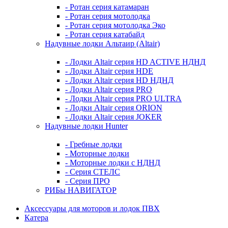
- Ротан серия катамаран
- Ротан серия мотолодка
- Ротан серия мотолодка Эко
- Ротан серия катабайд
Надувные лодки Альтаир (Altair)
- Лодки Altair серия HD ACTIVE НДНД
- Лодки Altair серия HDE
- Лодки Altair серия HD НДНД
- Лодки Altair серия PRO
- Лодки Altair серия PRO ULTRA
- Лодки Altair серия ORION
- Лодки Altair серия JOKER
Надувные лодки Hunter
- Гребные лодки
- Моторные лодки
- Моторные лодки с НДНД
- Серия СТЕЛС
- Серия ПРО
РИБы НАВИГАТОР
Аксессуары для моторов и лодок ПВХ
Катера