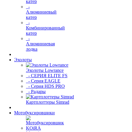
катер
-
Алюминиевый
катер
-
Комбинированный
катер
-
Алюминиевая
лодка
Эхолоты
Эхолоты Lowrance
- СЕРИЯ ELITE FS
- Серия EAGLE
- Серия HDS PRO
- Радары
Картплоттеры Simrad
Мотобуксировщики