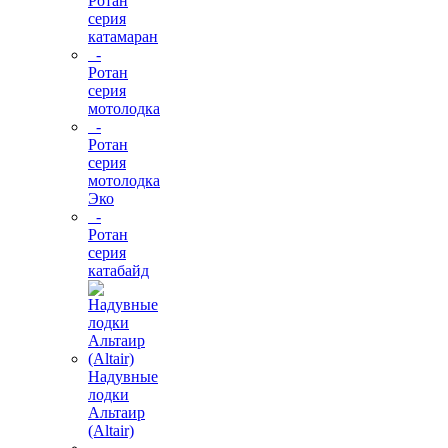
Ротан
серия
катамаран
-
Ротан
серия
мотолодка
-
Ротан
серия
мотолодка
Эко
-
Ротан
серия
катабайд
Надувные
лодки
Альтаир
(Altair)