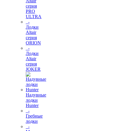
Altair
серия
PRO
ULTRA
-
Лодки
Altair
серия
ORION
-
Лодки
Altair
серия
JOKER
Надувные
лодки
Hunter
-
Гребные
лодки
-