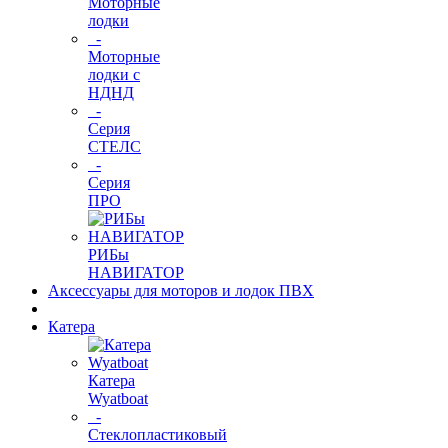
Моторные
лодки
-
Моторные
лодки с
НДНД
-
Серия
СТЕЛС
-
Серия
ПРО
РИБы
НАВИГАТОР
Аксессуары для моторов и лодок ПВХ
Катера
Катера
Wyatboat
-
Cтеклопластиковый