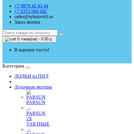
+7 9879 42 43 44
+7 9372 000 042
order@rybolov63.ru
Заказ звонка
0 товар(ов) - 0.00 р.
В корзине пусто!
Категории
ЛОДКИ из ПНД
Лодочные моторы
PARSUN
-
PARSUN
2Х
ТАКТНЫЕ
-