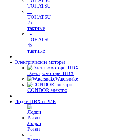
TOHATSU
-
TOHATSU
2х
тактные
-
TOHATSU
4х
тактные
Электрические моторы
Электромоторы HDX
Watersnake
CONDOR электро
Лодки ПВХ и РИБ
Лодки
Ротан
-