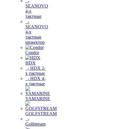
-
SEANOVO
4-х
тактные
-
SEANOVO
4-х
тактные
инжектор
Condor
HDX
- HDX 2-
х тактные
- HDX 4-
х тактные
YAMARINE
GOLFSTREAM
-
Golfstream