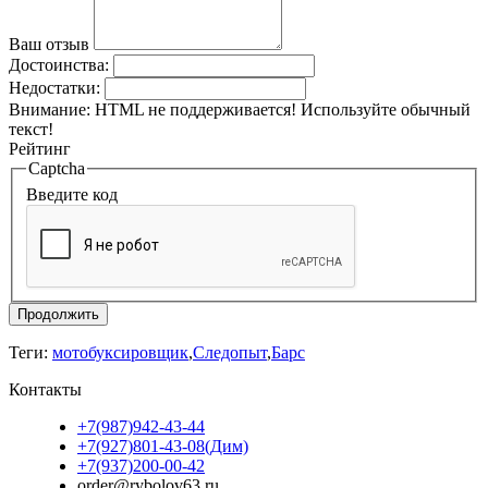
Ваш отзыв
Достоинства:
Недостатки:
Внимание:
HTML не поддерживается! Используйте обычный
текст!
Рейтинг
Captcha
Введите код
Продолжить
Теги:
мотобуксировщик
,
Следопыт
,
Барс
Контакты
+7(987)942-43-44
+7(927)801-43-08(Дим)
+7(937)200-00-42
order@rybolov63.ru