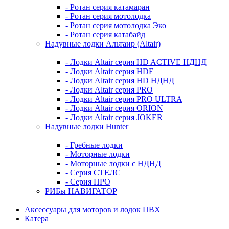
- Ротан серия катамаран
- Ротан серия мотолодка
- Ротан серия мотолодка Эко
- Ротан серия катабайд
Надувные лодки Альтаир (Altair)
- Лодки Altair серия HD ACTIVE НДНД
- Лодки Altair серия HDE
- Лодки Altair серия HD НДНД
- Лодки Altair серия PRO
- Лодки Altair серия PRO ULTRA
- Лодки Altair серия ORION
- Лодки Altair серия JOKER
Надувные лодки Hunter
- Гребные лодки
- Моторные лодки
- Моторные лодки с НДНД
- Серия СТЕЛС
- Серия ПРО
РИБы НАВИГАТОР
Аксессуары для моторов и лодок ПВХ
Катера