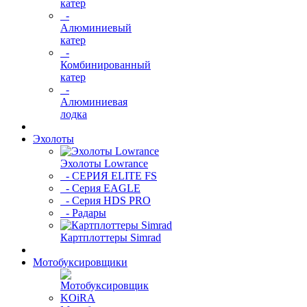
катер
-
Алюминиевый
катер
-
Комбинированный
катер
-
Алюминиевая
лодка
Эхолоты
Эхолоты Lowrance
- СЕРИЯ ELITE FS
- Серия EAGLE
- Серия HDS PRO
- Радары
Картплоттеры Simrad
Мотобуксировщики