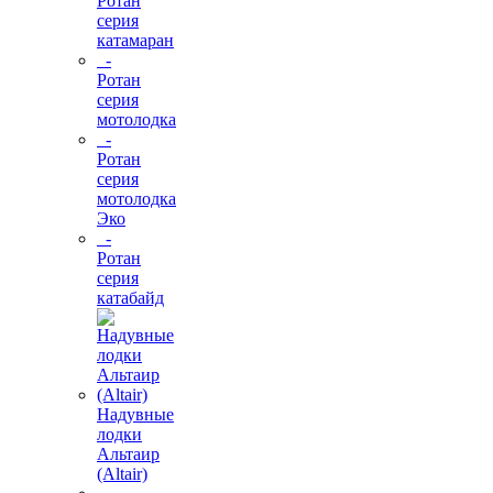
Ротан
серия
катамаран
-
Ротан
серия
мотолодка
-
Ротан
серия
мотолодка
Эко
-
Ротан
серия
катабайд
Надувные
лодки
Альтаир
(Altair)