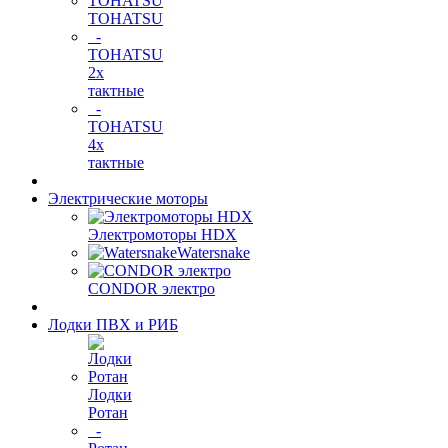
TOHATSU
-
TOHATSU
2х
тактные
-
TOHATSU
4х
тактные
Электрические моторы
Электромоторы HDX
Watersnake
CONDOR электро
Лодки ПВХ и РИБ
Лодки
Ротан
-