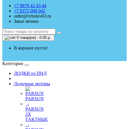
+7 9879 42 43 44
+7 9372 000 042
order@rybolov63.ru
Заказ звонка
0 товар(ов) - 0.00 р.
В корзине пусто!
Категории
ЛОДКИ из ПНД
Лодочные моторы
PARSUN
-
PARSUN
2Х
ТАКТНЫЕ
-