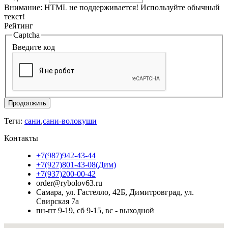
Внимание:
HTML не поддерживается! Используйте обычный
текст!
Рейтинг
Captcha
Введите код
Продолжить
Теги:
сани
,
сани-волокуши
Контакты
+7(987)942-43-44
+7(927)801-43-08(Дим)
+7(937)200-00-42
order@rybolov63.ru
Самара, ул. Гастелло, 42Б, Димитровград, ул.
Свирская 7а
пн-пт 9-19, сб 9-15, вс - выходной