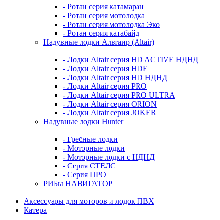
- Ротан серия катамаран
- Ротан серия мотолодка
- Ротан серия мотолодка Эко
- Ротан серия катабайд
Надувные лодки Альтаир (Altair)
- Лодки Altair серия HD ACTIVE НДНД
- Лодки Altair серия HDE
- Лодки Altair серия HD НДНД
- Лодки Altair серия PRO
- Лодки Altair серия PRO ULTRA
- Лодки Altair серия ORION
- Лодки Altair серия JOKER
Надувные лодки Hunter
- Гребные лодки
- Моторные лодки
- Моторные лодки с НДНД
- Серия СТЕЛС
- Серия ПРО
РИБы НАВИГАТОР
Аксессуары для моторов и лодок ПВХ
Катера