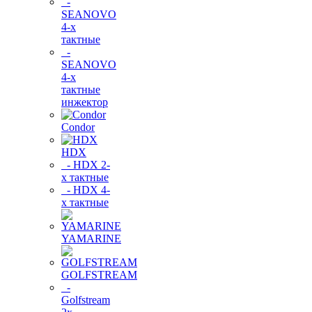
-
SEANOVO
4-х
тактные
-
SEANOVO
4-х
тактные
инжектор
Condor
HDX
- HDX 2-
х тактные
- HDX 4-
х тактные
YAMARINE
GOLFSTREAM
-
Golfstream