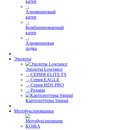
катер
-
Алюминиевый
катер
-
Комбинированный
катер
-
Алюминиевая
лодка
Эхолоты
Эхолоты Lowrance
- СЕРИЯ ELITE FS
- Серия EAGLE
- Серия HDS PRO
- Радары
Картплоттеры Simrad
Мотобуксировщики