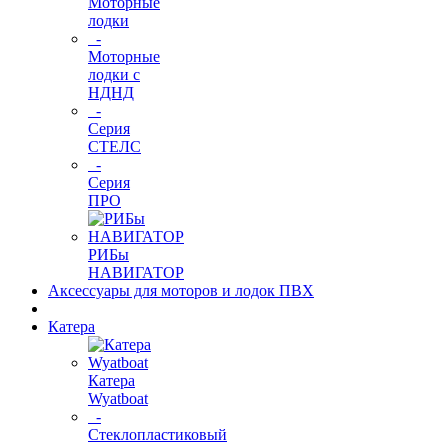
Моторные
лодки
-
Моторные
лодки с
НДНД
-
Серия
СТЕЛС
-
Серия
ПРО
РИБы
НАВИГАТОР
Аксессуары для моторов и лодок ПВХ
Катера
Катера
Wyatboat
-
Cтеклопластиковый