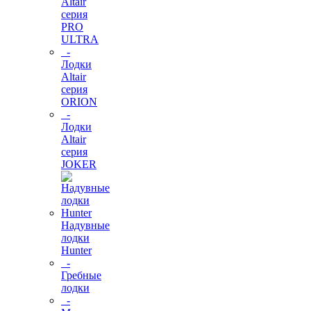
Altair
серия
PRO
ULTRA
-
Лодки
Altair
серия
ORION
-
Лодки
Altair
серия
JOKER
Надувные
лодки
Hunter
-
Гребные
лодки
-