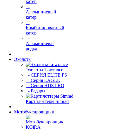
катер
-
Алюминиевый
катер
-
Комбинированный
катер
-
Алюминиевая
лодка
Эхолоты
Эхолоты Lowrance
- СЕРИЯ ELITE FS
- Серия EAGLE
- Серия HDS PRO
- Радары
Картплоттеры Simrad
Мотобуксировщики