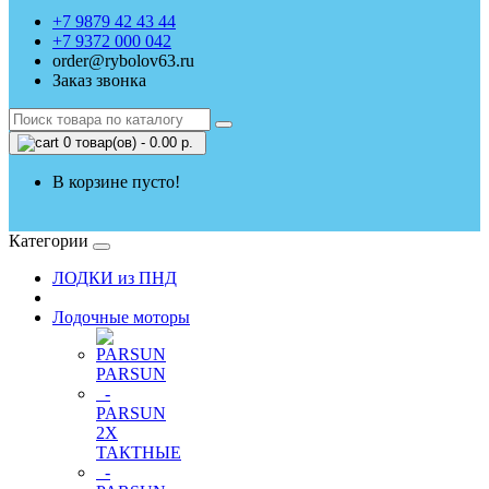
+7 9879 42 43 44
+7 9372 000 042
order@rybolov63.ru
Заказ звонка
0 товар(ов) - 0.00 р.
В корзине пусто!
Категории
ЛОДКИ из ПНД
Лодочные моторы
PARSUN
-
PARSUN
2Х
ТАКТНЫЕ
-