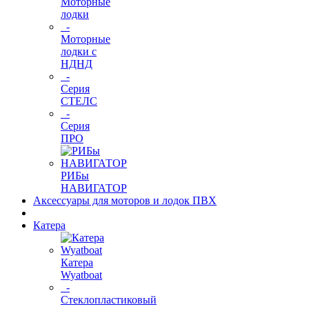
Моторные
лодки
-
Моторные
лодки с
НДНД
-
Серия
СТЕЛС
-
Серия
ПРО
РИБы
НАВИГАТОР
Аксессуары для моторов и лодок ПВХ
Катера
Катера
Wyatboat
-
Cтеклопластиковый