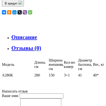
В кредит
Описание
Отзывы (0)
Ширина
Диаметр
Длина,
Кол-во
Модель
внешняя,
баллона,
Вес, кг
см
камер
см
см
А280К
280
150
3+1
41
40*
Написать отзыв
Ваше имя: