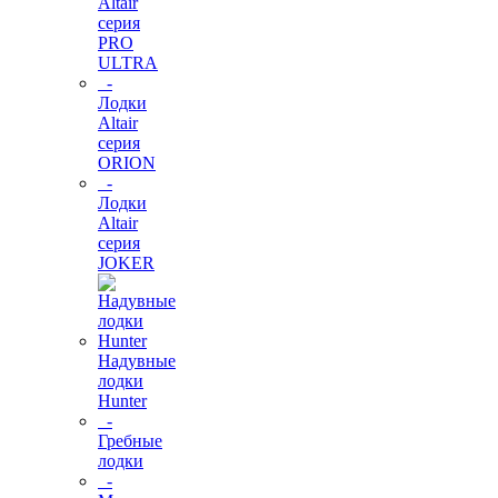
Altair
серия
PRO
ULTRA
-
Лодки
Altair
серия
ORION
-
Лодки
Altair
серия
JOKER
Надувные
лодки
Hunter
-
Гребные
лодки
-