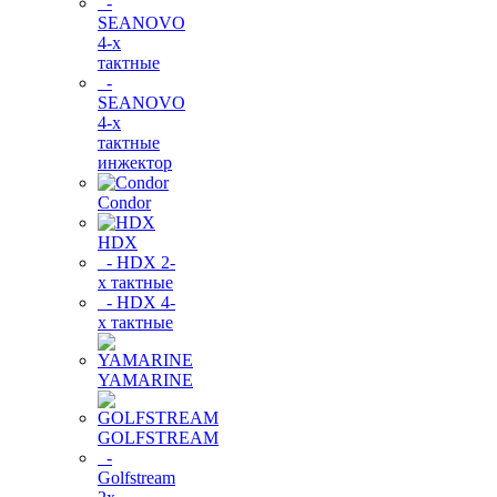
-
SEANOVO
4-х
тактные
-
SEANOVO
4-х
тактные
инжектор
Condor
HDX
- HDX 2-
х тактные
- HDX 4-
х тактные
YAMARINE
GOLFSTREAM
-
Golfstream