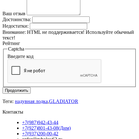
Ваш отзыв
Достоинства:
Недостатки:
Внимание:
HTML не поддерживается! Используйте обычный
текст!
Рейтинг
Captcha
Введите код
Продолжить
Теги:
надувная лодка
,
GLADIATOR
Контакты
+7(987)942-43-44
+7(927)801-43-08(Дим)
+7(937)200-00-42