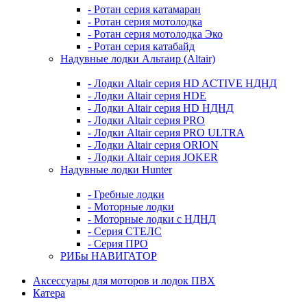
- Ротан серия катамаран
- Ротан серия мотолодка
- Ротан серия мотолодка Эко
- Ротан серия катабайд
Надувные лодки Альтаир (Altair)
- Лодки Altair серия HD ACTIVE НДНД
- Лодки Altair серия HDE
- Лодки Altair серия HD НДНД
- Лодки Altair серия PRO
- Лодки Altair серия PRO ULTRA
- Лодки Altair серия ORION
- Лодки Altair серия JOKER
Надувные лодки Hunter
- Гребные лодки
- Моторные лодки
- Моторные лодки с НДНД
- Серия СТЕЛС
- Серия ПРО
РИБы НАВИГАТОР
Аксессуары для моторов и лодок ПВХ
Катера