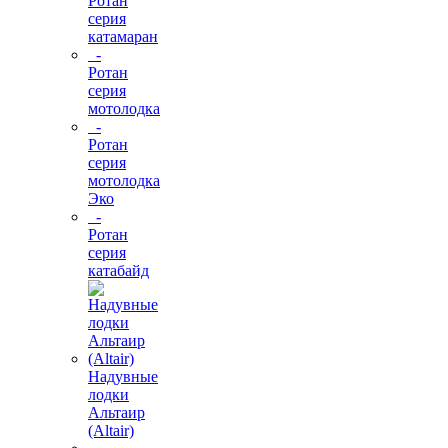
Ротан
серия
катамаран
-
Ротан
серия
мотолодка
-
Ротан
серия
мотолодка
Эко
-
Ротан
серия
катабайд
Надувные
лодки
Альтаир
(Altair)