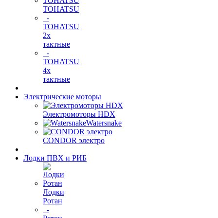
TOHATSU
-
TOHATSU
2х
тактные
-
TOHATSU
4х
тактные
Электрические моторы
Электромоторы HDX
Watersnake
CONDOR электро
Лодки ПВХ и РИБ
Лодки
Ротан
-