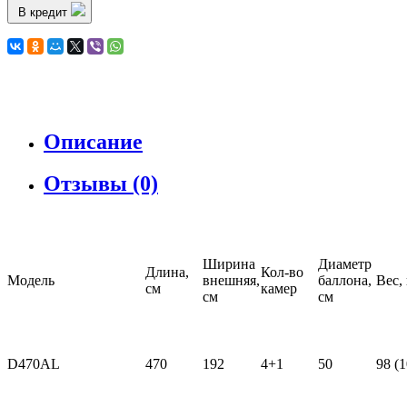
В кредит
Описание
Отзывы (0)
Ширина
Диаметр
Длина,
Кол-во
Модель
внешняя,
баллона,
Вес,
см
камер
см
см
D470AL
470
192
4+1
50
98 (