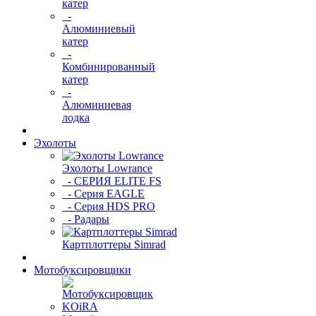
катер
-
Алюминиевый
катер
-
Комбинированный
катер
-
Алюминиевая
лодка
Эхолоты
Эхолоты Lowrance
- СЕРИЯ ELITE FS
- Серия EAGLE
- Серия HDS PRO
- Радары
Картплоттеры Simrad
Мотобуксировщики