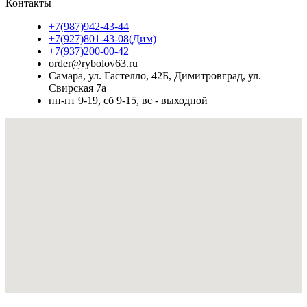
Контакты
+7(987)942-43-44
+7(927)801-43-08(Дим)
+7(937)200-00-42
order@rybolov63.ru
Самара, ул. Гастелло, 42Б, Димитровград, ул.
Свирская 7а
пн-пт 9-19, сб 9-15, вс - выходной