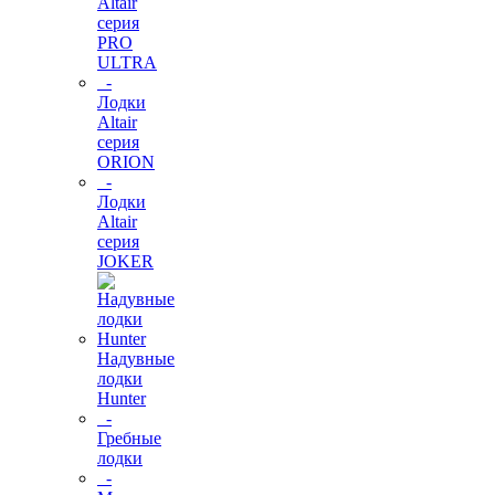
Altair
серия
PRO
ULTRA
-
Лодки
Altair
серия
ORION
-
Лодки
Altair
серия
JOKER
Надувные
лодки
Hunter
-
Гребные
лодки
-