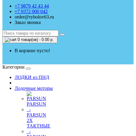
+7 9879 42 43 44
+7 9372 000 042
order@rybolov63.ru
Заказ звонка
0 товар(ов) - 0.00 р.
В корзине пусто!
Категории
ЛОДКИ из ПНД
Лодочные моторы
PARSUN
-
PARSUN
2Х
ТАКТНЫЕ
-