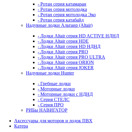
- Ротан серия катамаран
- Ротан серия мотолодка
- Ротан серия мотолодка Эко
- Ротан серия катабайд
Надувные лодки Альтаир (Altair)
- Лодки Altair серия HD ACTIVE НДНД
- Лодки Altair серия HDE
- Лодки Altair серия HD НДНД
- Лодки Altair серия PRO
- Лодки Altair серия PRO ULTRA
- Лодки Altair серия ORION
- Лодки Altair серия JOKER
Надувные лодки Hunter
- Гребные лодки
- Моторные лодки
- Моторные лодки с НДНД
- Серия СТЕЛС
- Серия ПРО
РИБы НАВИГАТОР
Аксессуары для моторов и лодок ПВХ
Катера