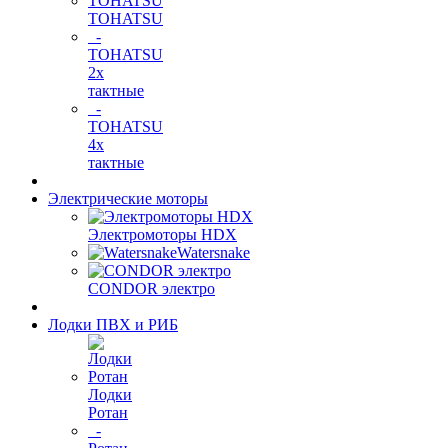
TOHATSU
-
TOHATSU
2х
тактные
-
TOHATSU
4х
тактные
Электрические моторы
Электромоторы HDX
Watersnake
CONDOR электро
Лодки ПВХ и РИБ
Лодки
Ротан
-