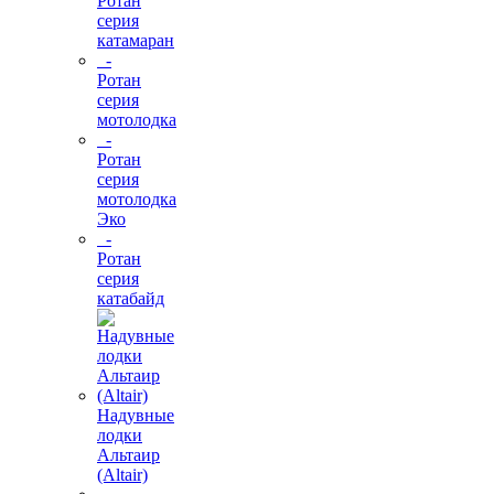
Ротан
серия
катамаран
-
Ротан
серия
мотолодка
-
Ротан
серия
мотолодка
Эко
-
Ротан
серия
катабайд
Надувные
лодки
Альтаир
(Altair)