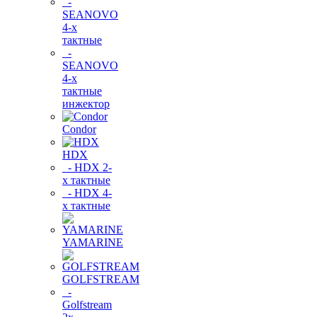
-
SEANOVO
4-х
тактные
-
SEANOVO
4-х
тактные
инжектор
Condor
HDX
- HDX 2-
х тактные
- HDX 4-
х тактные
YAMARINE
GOLFSTREAM
-
Golfstream