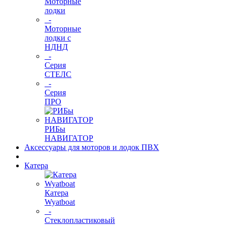
Моторные
лодки
-
Моторные
лодки с
НДНД
-
Серия
СТЕЛС
-
Серия
ПРО
РИБы
НАВИГАТОР
Аксессуары для моторов и лодок ПВХ
Катера
Катера
Wyatboat
-
Cтеклопластиковый