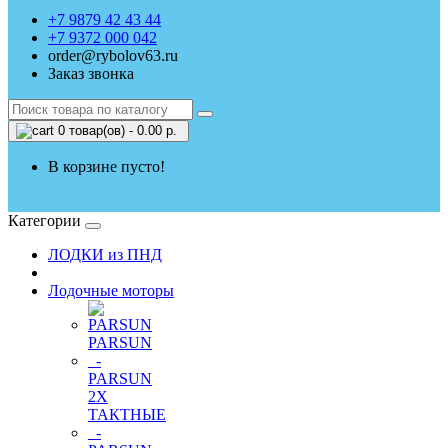
+7 9879 42 43 44
+7 9372 000 042
order@rybolov63.ru
Заказ звонка
0 товар(ов) - 0.00 р.
В корзине пусто!
Категории
ЛОДКИ из ПНД
Лодочные моторы
PARSUN
-
PARSUN
2Х
ТАКТНЫЕ
-