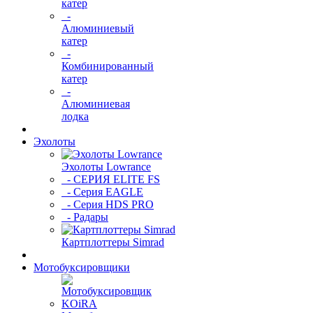
катер
-
Алюминиевый
катер
-
Комбинированный
катер
-
Алюминиевая
лодка
Эхолоты
Эхолоты Lowrance
- СЕРИЯ ELITE FS
- Серия EAGLE
- Серия HDS PRO
- Радары
Картплоттеры Simrad
Мотобуксировщики