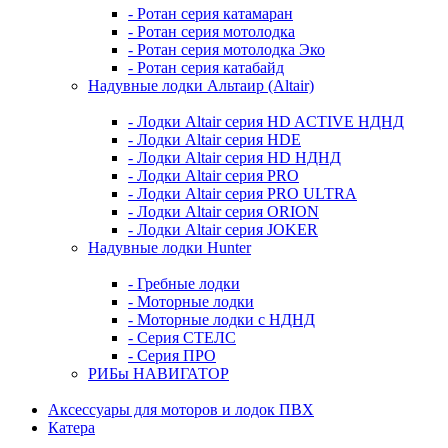
- Ротан серия катамаран
- Ротан серия мотолодка
- Ротан серия мотолодка Эко
- Ротан серия катабайд
Надувные лодки Альтаир (Altair)
- Лодки Altair серия HD ACTIVE НДНД
- Лодки Altair серия HDE
- Лодки Altair серия HD НДНД
- Лодки Altair серия PRO
- Лодки Altair серия PRO ULTRA
- Лодки Altair серия ORION
- Лодки Altair серия JOKER
Надувные лодки Hunter
- Гребные лодки
- Моторные лодки
- Моторные лодки с НДНД
- Серия СТЕЛС
- Серия ПРО
РИБы НАВИГАТОР
Аксессуары для моторов и лодок ПВХ
Катера