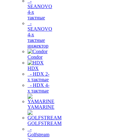
-
SEANOVO
4-х
тактные
-
SEANOVO
4-х
тактные
инжектор
Condor
HDX
- HDX 2-
х тактные
- HDX 4-
х тактные
YAMARINE
GOLFSTREAM
-
Golfstream