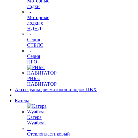
Моторные
лодки
-
Моторные
лодки с
НДНД
-
Серия
СТЕЛС
-
Серия
ПРО
РИБы
НАВИГАТОР
Аксессуары для моторов и лодок ПВХ
Катера
Катера
Wyatboat
-
Cтеклопластиковый