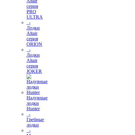
Altair
серия
PRO
ULTRA
-
Лодки
Altair
серия
ORION
-
Лодки
Altair
серия
JOKER
Надувные
лодки
Hunter
-
Гребные
лодки
-