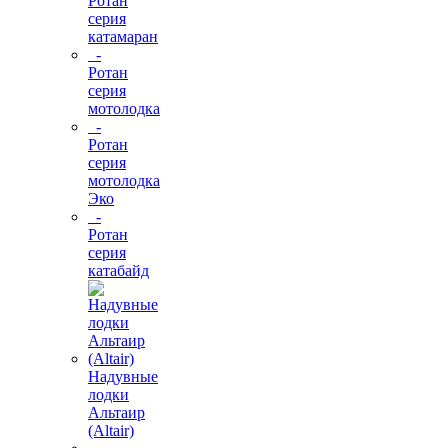
Ротан
серия
катамаран
-
Ротан
серия
мотолодка
-
Ротан
серия
мотолодка
Эко
-
Ротан
серия
катабайд
Надувные
лодки
Альтаир
(Altair)