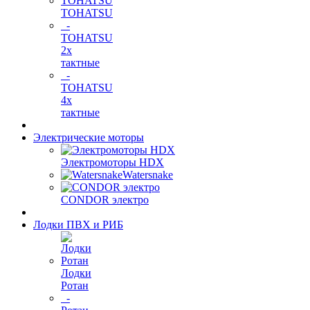
TOHATSU
-
TOHATSU
2х
тактные
-
TOHATSU
4х
тактные
Электрические моторы
Электромоторы HDX
Watersnake
CONDOR электро
Лодки ПВХ и РИБ
Лодки
Ротан
-