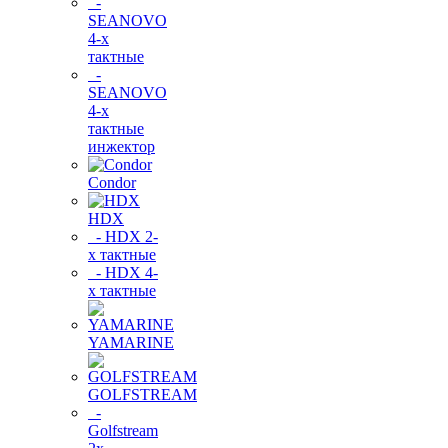
-
SEANOVO
4-х
тактные
-
SEANOVO
4-х
тактные
инжектор
Condor
HDX
- HDX 2-
х тактные
- HDX 4-
х тактные
YAMARINE
GOLFSTREAM
-
Golfstream