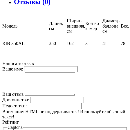
Отзывы (0)
Ширина
Диаметр
Длина,
Кол-во
Модель
внешняя,
баллона,
Вес,
см
камер
см
см
RIB 350AL
350
162
3
41
78
Написать отзыв
Ваше имя:
Ваш отзыв
Достоинства:
Недостатки:
Внимание:
HTML не поддерживается! Используйте обычный
текст!
Рейтинг
Captcha