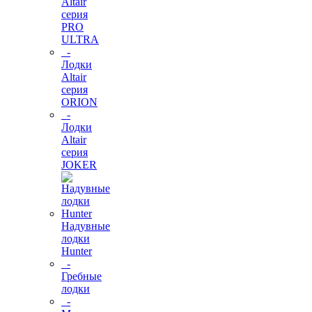
Altair
серия
PRO
ULTRA
-
Лодки
Altair
серия
ORION
-
Лодки
Altair
серия
JOKER
Надувные
лодки
Hunter
-
Гребные
лодки
-