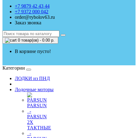
+7 9879 42 43 44
+7 9372 000 042
order@rybolov63.ru
Заказ звонка
0 товар(ов) - 0.00 р.
В корзине пусто!
Категории
ЛОДКИ из ПНД
Лодочные моторы
PARSUN
-
PARSUN
2Х
ТАКТНЫЕ
-