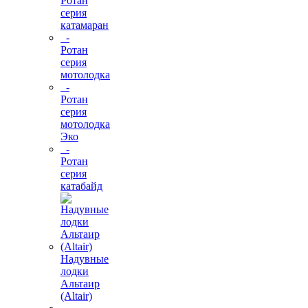
Ротан
серия
катамаран
-
Ротан
серия
мотолодка
-
Ротан
серия
мотолодка
Эко
-
Ротан
серия
катабайд
Надувные
лодки
Альтаир
(Altair)