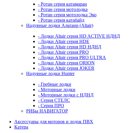
- Ротан серия катамаран
- Ротан серия мотолодка
- Ротан серия мотолодка Эко
- Ротан серия катабайд
Надувные лодки Альтаир (Altair)
- Лодки Altair серия HD ACTIVE НДНД
- Лодки Altair серия HDE
- Лодки Altair серия HD НДНД
- Лодки Altair серия PRO
- Лодки Altair серия PRO ULTRA
- Лодки Altair серия ORION
- Лодки Altair серия JOKER
Надувные лодки Hunter
- Гребные лодки
- Моторные лодки
- Моторные лодки с НДНД
- Серия СТЕЛС
- Серия ПРО
РИБы НАВИГАТОР
Аксессуары для моторов и лодок ПВХ
Катера