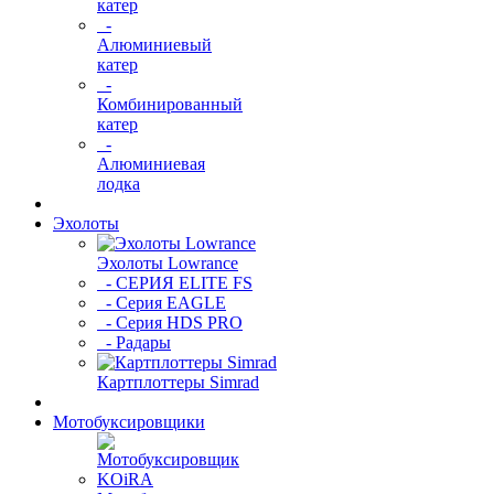
катер
-
Алюминиевый
катер
-
Комбинированный
катер
-
Алюминиевая
лодка
Эхолоты
Эхолоты Lowrance
- СЕРИЯ ELITE FS
- Серия EAGLE
- Серия HDS PRO
- Радары
Картплоттеры Simrad
Мотобуксировщики