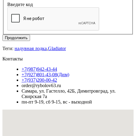
Введите код
Продолжить
Теги:
надувная лодка
,
Gladiator
Контакты
+7(987)942-43-44
+7(927)801-43-08(Дим)
+7(937)200-00-42
order@rybolov63.ru
Самара, ул. Гастелло, 42Б, Димитровград, ул.
Свирская 7а
пн-пт 9-19, сб 9-15, вс - выходной