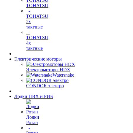
TOHATSU
-
TOHATSU
2х
тактные
-
TOHATSU
4х
тактные
Электрические моторы
Электромоторы HDX
Watersnake
CONDOR электро
Лодки ПВХ и РИБ
Лодки
Ротан
-