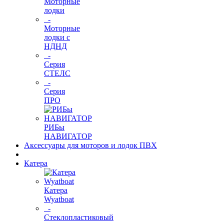
Моторные
лодки
-
Моторные
лодки с
НДНД
-
Серия
СТЕЛС
-
Серия
ПРО
РИБы
НАВИГАТОР
Аксессуары для моторов и лодок ПВХ
Катера
Катера
Wyatboat
-
Cтеклопластиковый