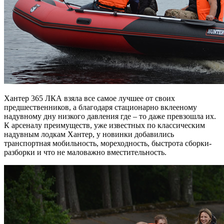
Хантер 365 ЛКА взяла все самое лучшее от своих
предшественников, а благодаря стационарно вклееному
надувному дну низкого давления где – то даже превзошла их.
К арсеналу преимуществ, уже известных по классическим
надувным лодкам Хантер, у новинки добавились
транспортная мобильность, мореходность, быстрота сборки-
разборки и что не маловажно вместительность.