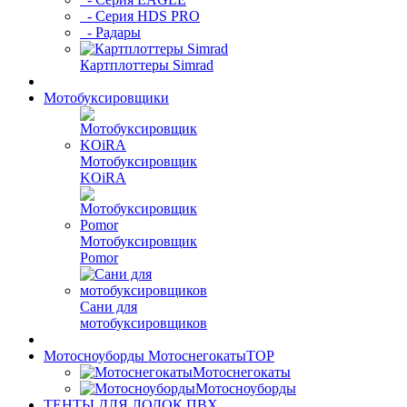
- Серия HDS PRO
- Радары
Картплоттеры Simrad
Мотобуксировщики
Мотобуксировщик
KOiRA
Мотобуксировщик
Pomor
Сани для
мотобуксировщиков
Мотосноуборды Мотоснегокаты
TOP
Мотоснегокаты
Мотосноуборды
ТЕНТЫ ДЛЯ ЛОДОК ПВХ