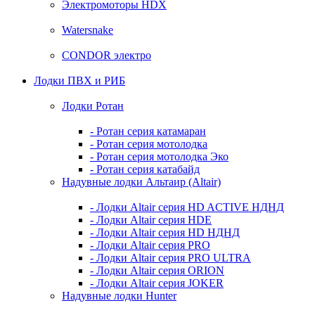
Электромоторы HDX
Watersnake
CONDOR электро
Лодки ПВХ и РИБ
Лодки Ротан
- Ротан серия катамаран
- Ротан серия мотолодка
- Ротан серия мотолодка Эко
- Ротан серия катабайд
Надувные лодки Альтаир (Altair)
- Лодки Altair серия HD ACTIVE НДНД
- Лодки Altair серия HDE
- Лодки Altair серия HD НДНД
- Лодки Altair серия PRO
- Лодки Altair серия PRO ULTRA
- Лодки Altair серия ORION
- Лодки Altair серия JOKER
Надувные лодки Hunter