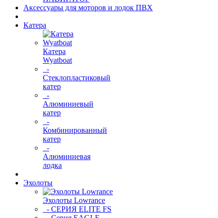
Аксессуары для моторов и лодок ПВХ
Катера
Катера
Wyatboat
-
Cтеклопластиковый
катер
-
Алюминиевый
катер
-
Комбинированный
катер
-
Алюминиевая
лодка
Эхолоты
Эхолоты Lowrance
- СЕРИЯ ELITE FS
- Серия EAGLE