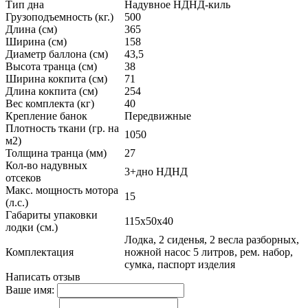
Тип дна
Надувное НДНД-киль
Грузоподъемность (кг.)
500
Длина (см)
365
Ширина (см)
158
Диаметр баллона (см)
43,5
Высота транца (см)
38
Ширина кокпита (см)
71
Длина кокпита (см)
254
Вес комплекта (кг)
40
Крепление банок
Передвижные
Плотность ткани (гр. на
1050
м2)
Толщина транца (мм)
27
Кол-во надувных
3+дно НДНД
отсеков
Макс. мощность мотора
15
(л.с.)
Габариты упаковки
115х50х40
лодки (см.)
Лодка, 2 сиденья, 2 весла разборных,
Комплектация
ножной насос 5 литров, рем. набор,
сумка, паспорт изделия
Написать отзыв
Ваше имя: