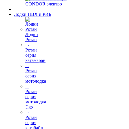
CONDOR электро
Лодки ПВХ и РИБ
Лодки
Ротан
-
Ротан
серия
катамаран
-
Ротан
серия
мотолодка
-
Ротан
серия
мотолодка
Эко
-
Ротан
серия
катабайд