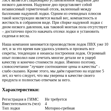
ЛКА является стационарно установленное надувное дно
низкого давления. Надувное дно представляет собой
независимый герметичный отсек, вклеенный между
баллонами надувной лодки. Одним из очевидных плюсов
такой конструкции является малый вес, компактность и
жесткость в собранном виде. При сборке надувной лодки с
дном низкого давления, как таковой монтаж пола отсутствует
– достаточно просто накачать отсеки лодки и установить
сиденья и весла.
Наша компания занимается производством лодок ПВХ уже 10
лет, и за это время нам удалось уловить и прознать все
секреты, тенденции и нюансы построения лодок. Огромный
опыт позволил нам сочетать многие детали не в ущерб
качеству и конечно стоимости лодки. Именно поэтому,
словосочетание "лучшее соотношение цены и качества" -
слабо сказано. Кроме этого, мы даём гарантию на изделие 5
лет, из чего следует, что мы уверены в качестве своего
продукта и полностью отвечаем за него.
Характеристики:
Регистрация в ГИМС
Не требуется
Вместительность (чел)
4
Тип лодки
Моторно-гребная