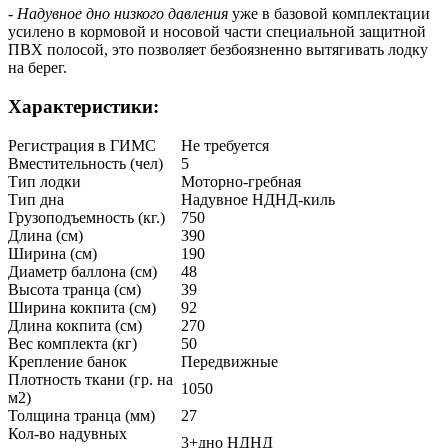
- Надувное дно низкого давления
уже в базовой комплектации
усилено в кормовой и носовой части специальной защитной
ПВХ полосой, это позволяет безбоязненно вытягивать лодку
на берег.
Характеристики:
Регистрация в ГИМС
Не требуется
Вместительность (чел)
5
Тип лодки
Моторно-гребная
Тип дна
Надувное НДНД-киль
Грузоподъемность (кг.)
750
Длина (см)
390
Ширина (см)
190
Диаметр баллона (см)
48
Высота транца (см)
39
Ширина кокпита (см)
92
Длина кокпита (см)
270
Вес комплекта (кг)
50
Крепление банок
Передвижные
Плотность ткани (гр. на
1050
м2)
Толщина транца (мм)
27
Кол-во надувных
3+дно НДНД