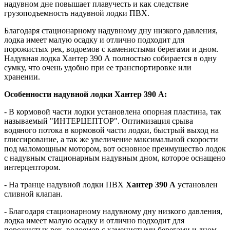
надувном дне повышает плавучесть и как следствие
грузоподъемность надувной лодки ПВХ.
Благодаря стационарному надувному дну низкого давления,
лодка имеет малую осадку и отлично подходит для
порожистых рек, водоемов с каменистыми берегами и дном.
Надувная лодка Хантер 390 А полностью собирается в одну
сумку, что очень удобно при ее транспортировке или
хранении.
Особенности надувной лодки Хантер 390 А:
- В кормовой части лодки установлена опорная пластина, так
называемый "ИНТЕРЦЕПТОР". Оптимизация срыва
водяного потока в кормовой части лодки, быстрый выход на
глиссирование, а так же увеличение максимальной скорости
под маломощным мотором, вот основное преимущество лодок
с надувным стационарным надувным дном, которое оснащено
интерцептором.
- На транце надувной лодки ПВХ
Хантер 390 А
установлен
сливной клапан.
- Благодаря стационарному надувному дну низкого давления,
лодка имеет малую осадку и отлично подходит для
порожистых рек, водоемов с каменистыми берегами и дном.