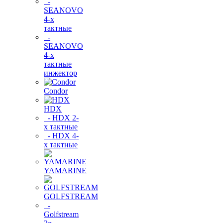
-
SEANOVO
4-х
тактные
-
SEANOVO
4-х
тактные
инжектор
Condor
HDX
- HDX 2-
х тактные
- HDX 4-
х тактные
YAMARINE
GOLFSTREAM
-
Golfstream