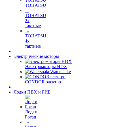
TOHATSU
-
TOHATSU
2х
тактные
-
TOHATSU
4х
тактные
Электрические моторы
Электромоторы HDX
Watersnake
CONDOR электро
Лодки ПВХ и РИБ
Лодки
Ротан
-