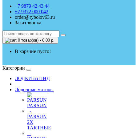
+7 9879 42 43 44
+7 9372 000 042
order@rybolov63.ru
Заказ звонка
0 товар(ов) - 0.00 р.
В корзине пусто!
Категории
ЛОДКИ из ПНД
Лодочные моторы
PARSUN
-
PARSUN
2Х
ТАКТНЫЕ
-