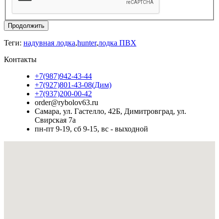
Продолжить
Теги:
надувная лодка
,
hunter
,
лодка ПВХ
Контакты
+7(987)942-43-44
+7(927)801-43-08(Дим)
+7(937)200-00-42
order@rybolov63.ru
Самара, ул. Гастелло, 42Б, Димитровград, ул.
Свирская 7а
пн-пт 9-19, сб 9-15, вс - выходной