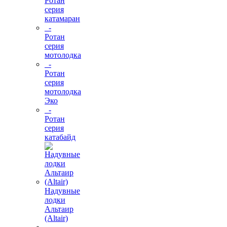
Ротан
серия
катамаран
-
Ротан
серия
мотолодка
-
Ротан
серия
мотолодка
Эко
-
Ротан
серия
катабайд
Надувные
лодки
Альтаир
(Altair)