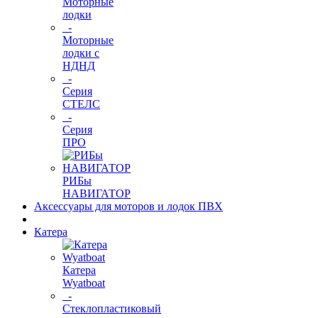
Моторные
лодки
-
Моторные
лодки с
НДНД
-
Серия
СТЕЛС
-
Серия
ПРО
РИБы
НАВИГАТОР
Аксессуары для моторов и лодок ПВХ
Катера
Катера
Wyatboat
-
Cтеклопластиковый