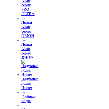
Altair
серия
PRO
ULTRA
-
Лодки
Altair
серия
ORION
-
Лодки
Altair
серия
JOKER
Надувные
лодки
Hunter
-
Гребные
лодки
-