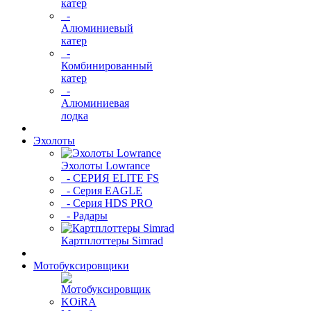
катер
-
Алюминиевый
катер
-
Комбинированный
катер
-
Алюминиевая
лодка
Эхолоты
Эхолоты Lowrance
- СЕРИЯ ELITE FS
- Серия EAGLE
- Серия HDS PRO
- Радары
Картплоттеры Simrad
Мотобуксировщики