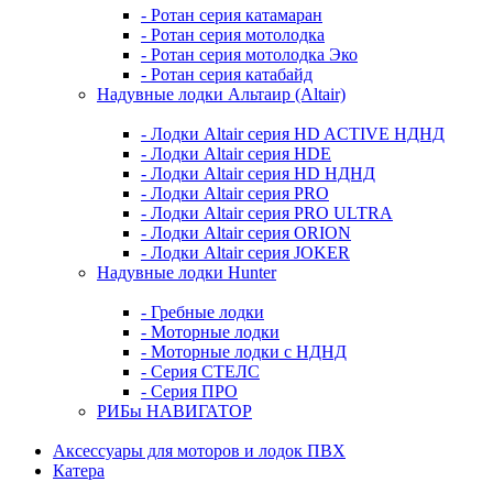
- Ротан серия катамаран
- Ротан серия мотолодка
- Ротан серия мотолодка Эко
- Ротан серия катабайд
Надувные лодки Альтаир (Altair)
- Лодки Altair серия HD ACTIVE НДНД
- Лодки Altair серия HDE
- Лодки Altair серия HD НДНД
- Лодки Altair серия PRO
- Лодки Altair серия PRO ULTRA
- Лодки Altair серия ORION
- Лодки Altair серия JOKER
Надувные лодки Hunter
- Гребные лодки
- Моторные лодки
- Моторные лодки с НДНД
- Серия СТЕЛС
- Серия ПРО
РИБы НАВИГАТОР
Аксессуары для моторов и лодок ПВХ
Катера