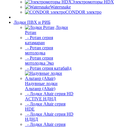
Электромоторы HDX
Watersnake
CONDOR электро
Лодки ПВХ и РИБ
Лодки
Ротан
- Ротан серия
катамаран
- Ротан серия
мотолодка
- Ротан серия
мотолодка Эко
- Ротан серия катабайд
Надувные лодки
Альтаир (Altair)
- Лодки Altair серия HD
ACTIVE НДНД
- Лодки Altair серия
HDE
- Лодки Altair серия HD
НДНД
- Лодки Altair серия