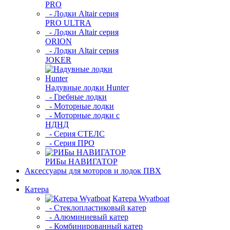
PRO
- Лодки Altair серия
PRO ULTRA
- Лодки Altair серия
ORION
- Лодки Altair серия
JOKER
Надувные лодки Hunter
- Гребные лодки
- Моторные лодки
- Моторные лодки с
НДНД
- Серия СТЕЛС
- Серия ПРО
РИБы НАВИГАТОР
Аксессуары для моторов и лодок ПВХ
Катера
Катера Wyatboat
- Cтеклопластиковый катер
- Алюминиевый катер
- Комбинированный катер