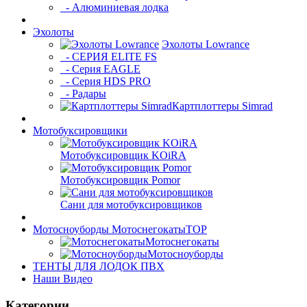
- Алюминиевая лодка
Эхолоты
Эхолоты Lowrance
- СЕРИЯ ELITE FS
- Серия EAGLE
- Серия HDS PRO
- Радары
Картплоттеры Simrad
Мотобуксировщики
Мотобуксировщик KOiRA
Мотобуксировщик Pomor
Сани для мотобуксировщиков
Мотосноуборды Мотоснегокаты
TOP
Мотоснегокаты
Мотосноуборды
ТЕНТЫ ДЛЯ ЛОДОК ПВХ
Наши Видео
Категории