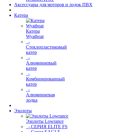
Аксессуары для моторов и лодок ПВХ
Катера
Катера
Wyatboat
-
Cтеклопластиковый
катер
-
Алюминиевый
катер
-
Комбинированный
катер
-
Алюминиевая
лодка
Эхолоты
Эхолоты Lowrance
- СЕРИЯ ELITE FS
- Серия EAGLE