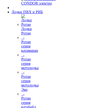
CONDOR электро
Лодки ПВХ и РИБ
Лодки
Ротан
-
Ротан
серия
катамаран
-
Ротан
серия
мотолодка
-
Ротан
серия
мотолодка
Эко
-
Ротан
серия
катабайд