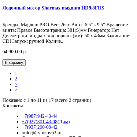
Лодочный мотор Sharmax magnum HD9.8FHS
Бренды: Magnum PRO Вес: 26кг Винт: 6.5" - 9.5" Вращение
винта: Правое Высота транца: 381(S)мм Генератор: Нет
Диаметр цилиндра х ход поршня (мм): 50 x 43мм Зажигание:
CDI Запуск: ручной Количе..
64 900.00 р.
В корзину
1
2
>
>|
Показано с 1 по 11 из 17 (всего 2 страниц)
Контакты
+7(987)942-43-44
+7(927)801-43-08(Дим)
+7(937)200-00-42
order@rybolov63.ru