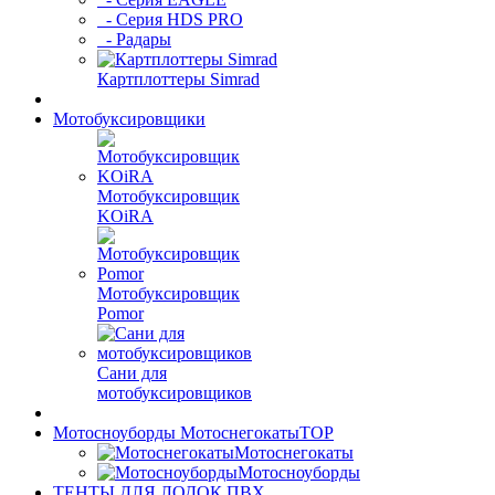
- Серия HDS PRO
- Радары
Картплоттеры Simrad
Мотобуксировщики
Мотобуксировщик
KOiRA
Мотобуксировщик
Pomor
Сани для
мотобуксировщиков
Мотосноуборды Мотоснегокаты
TOP
Мотоснегокаты
Мотосноуборды
ТЕНТЫ ДЛЯ ЛОДОК ПВХ