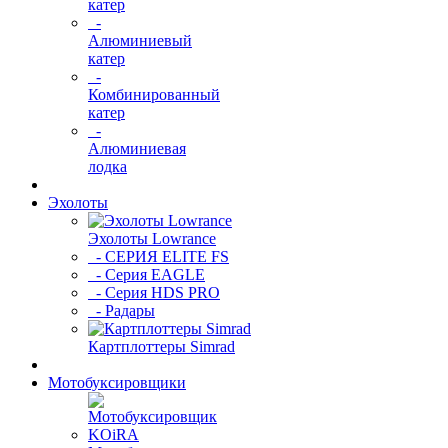
катер
-
Алюминиевый
катер
-
Комбинированный
катер
-
Алюминиевая
лодка
Эхолоты
Эхолоты Lowrance
- СЕРИЯ ELITE FS
- Серия EAGLE
- Серия HDS PRO
- Радары
Картплоттеры Simrad
Мотобуксировщики