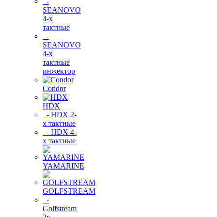
-
SEANOVO
4-х
тактные
-
SEANOVO
4-х
тактные
инжектор
Condor
HDX
- HDX 2-
х тактные
- HDX 4-
х тактные
YAMARINE
GOLFSTREAM
-
Golfstream