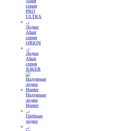
Altair
серия
PRO
ULTRA
-
Лодки
Altair
серия
ORION
-
Лодки
Altair
серия
JOKER
Надувные
лодки
Hunter
-
Гребные
лодки
-