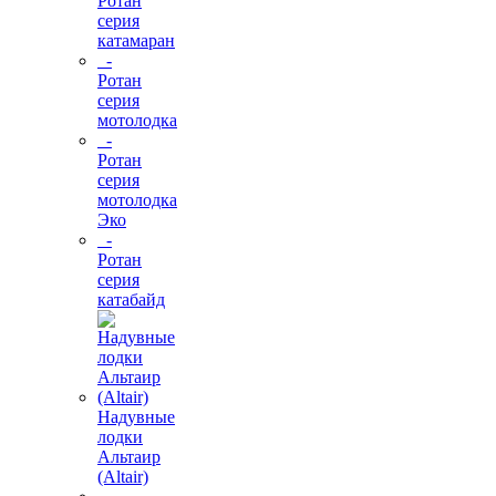
Ротан
серия
катамаран
-
Ротан
серия
мотолодка
-
Ротан
серия
мотолодка
Эко
-
Ротан
серия
катабайд
Надувные
лодки
Альтаир
(Altair)