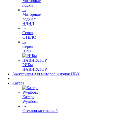
Моторные
лодки
-
Моторные
лодки с
НДНД
-
Серия
СТЕЛС
-
Серия
ПРО
РИБы
НАВИГАТОР
Аксессуары для моторов и лодок ПВХ
Катера
Катера
Wyatboat
-
Cтеклопластиковый