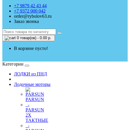
+7 9879 42 43 44
+7 9372 000 042
order@rybolov63.ru
Заказ звонка
0 товар(ов) - 0.00 р.
В корзине пусто!
Категории
ЛОДКИ из ПНД
Лодочные моторы
PARSUN
-
PARSUN
2Х
ТАКТНЫЕ
-