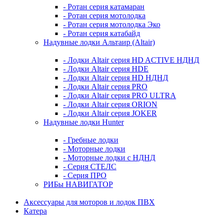
- Ротан серия катамаран
- Ротан серия мотолодка
- Ротан серия мотолодка Эко
- Ротан серия катабайд
Надувные лодки Альтаир (Altair)
- Лодки Altair серия HD ACTIVE НДНД
- Лодки Altair серия HDE
- Лодки Altair серия HD НДНД
- Лодки Altair серия PRO
- Лодки Altair серия PRO ULTRA
- Лодки Altair серия ORION
- Лодки Altair серия JOKER
Надувные лодки Hunter
- Гребные лодки
- Моторные лодки
- Моторные лодки с НДНД
- Серия СТЕЛС
- Серия ПРО
РИБы НАВИГАТОР
Аксессуары для моторов и лодок ПВХ
Катера