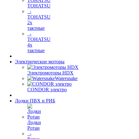
TOHATSU
-
TOHATSU
2х
тактные
-
TOHATSU
4х
тактные
Электрические моторы
Электромоторы HDX
Watersnake
CONDOR электро
Лодки ПВХ и РИБ
Лодки
Ротан
-